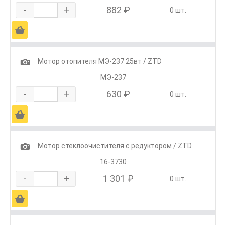
-
+
882 ₽
0 шт.
Ä
1
Мотор отопителя МЭ-237 25вт / ZTD
МЭ-237
-
+
630 ₽
0 шт.
Ä
1
Мотор стеклоочистителя с редуктором / ZTD
16-3730
-
+
1 301 ₽
0 шт.
Ä