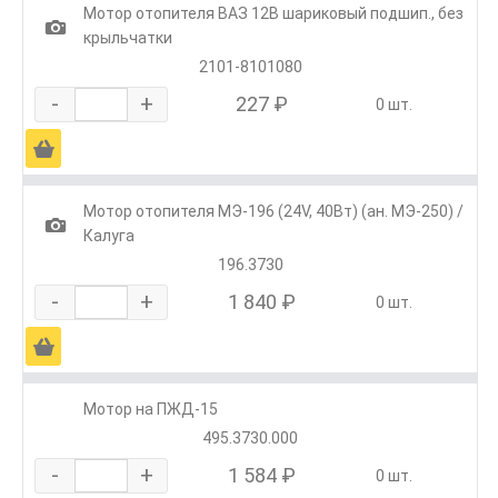
Мотор отопителя ВАЗ 12В шариковый подшип., без
1
крыльчатки
2101-8101080
-
+
227 ₽
0 шт.
Ä
Мотор отопителя МЭ-196 (24V, 40Вт) (ан. МЭ-250) /
1
Калуга
196.3730
-
+
1 840 ₽
0 шт.
Ä
Мотор на ПЖД-15
495.3730.000
-
+
1 584 ₽
0 шт.