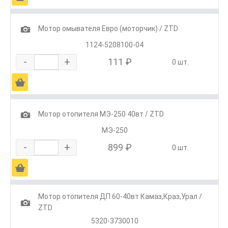
1
Мотор омывателя Евро (моторчик) / ZTD
1124-5208100-04
-
+
111 ₽
0 шт.
Ä
1
Мотор отопителя МЭ-250 40вт / ZTD
МЭ-250
-
+
899 ₽
0 шт.
Ä
Мотор отопителя ДП 60-40вт Камаз,Краз,Урал /
1
ZTD
5320-3730010