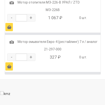
1
Мотор отопителя МЭ-226-В УРАЛ / ZTD
МЭ-226В
-
+
1 067 ₽
0 шт.
Ä
1
Мотор омывателя Евро-4 (рестайлинг) 7 л / аналог
21-297-000
-
+
327 ₽
0 шт.
Ä