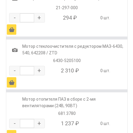
21-297-000
-
+
294 ₽
0 шт.
Ä
Мотор стеклоочистителя с редуктором МАЗ-6430,
1
540, 642208 / ZTD
6430-5205100
-
+
2 310 ₽
0 шт.
Ä
Мотор отопителя ПАЗ в сборе с 2-мя
вентиляторами (24В, 90ВТ)
681.3780
-
+
1 237 ₽
0 шт.