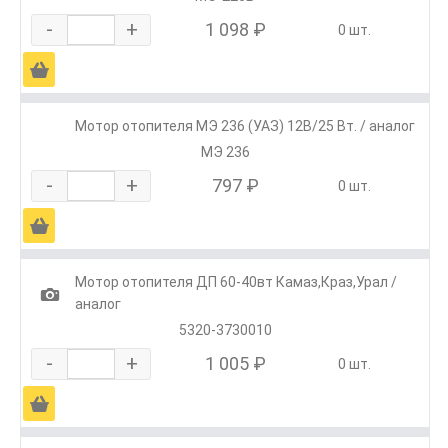
-
+
1 098 ₽
0 шт.
Ä
Мотор отопителя МЭ 236 (УАЗ) 12В/25 Вт. / аналог
МЭ 236
-
+
797 ₽
0 шт.
Ä
Мотор отопителя ДП 60-40вт Камаз,Краз,Урал /
1
аналог
5320-3730010
-
+
1 005 ₽
0 шт.
Ä