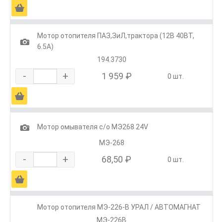
Ä
Мотор отопителя ПАЗ,ЗиЛ,трактора (12В 40ВТ,
1
6.5А)
194.3730
-
+
1 959 ₽
0 шт.
Ä
1
Мотор омывателя с/о МЭ268 24V
МЭ-268
-
+
68,50 ₽
0 шт.
Ä
Мотор отопителя МЭ-226-В УРАЛ / АВТОМАГНАТ
МЭ-226В