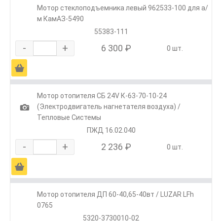
Мотор стеклоподъемника левый 962533-100 для а/
м КамАЗ-5490
55383-111
-
+
6 300 ₽
0 шт.
Ä
Мотор отопителя СБ 24V К-63-70-10-24
1
(Электродвигатель нагнетателя воздуха) /
Тепловые Системы
ПЖД 16.02.040
-
+
2 236 ₽
0 шт.
Ä
Мотор отопителя ДП 60-40,65-40вт / LUZAR LFh
0765
5320-3730010-02