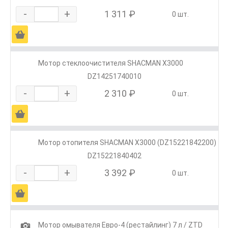
-
+
1 311 ₽
0 шт.
Ä
Мотор стеклоочистителя SHACMAN X3000
DZ14251740010
-
+
2 310 ₽
0 шт.
Ä
Мотор отопителя SHACMAN X3000 (DZ15221842200)
DZ15221840402
-
+
3 392 ₽
0 шт.
Ä
1
Мотор омывателя Евро-4 (рестайлинг) 7 л / ZTD