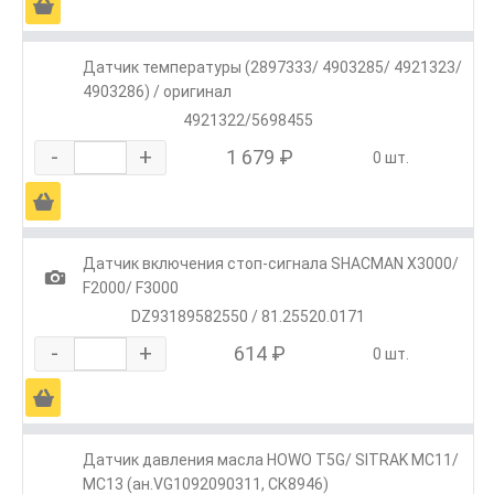
Ä
Датчик температуры (2897333/ 4903285/ 4921323/
4903286) / оригинал
4921322/5698455
-
+
1 679 ₽
0 шт.
Ä
Датчик включения стоп-сигнала SHACMAN X3000/
1
F2000/ F3000
DZ93189582550 / 81.25520.0171
-
+
614 ₽
0 шт.
Ä
Датчик давления масла HOWO T5G/ SITRAK MC11/
MC13 (ан.VG1092090311, СК8946)