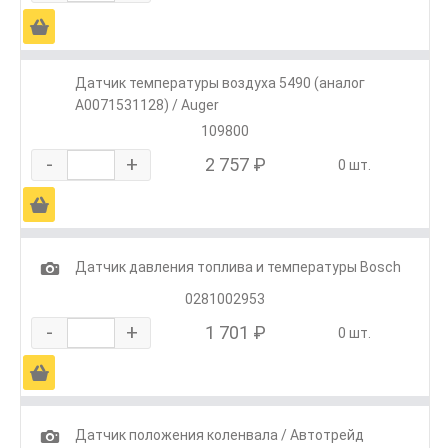
Ä
Датчик температуры воздуха 5490 (аналог
A0071531128) / Auger
109800
-
+
2 757 ₽
0 шт.
Ä
1
Датчик давления топлива и температуры Bosch
0281002953
-
+
1 701 ₽
0 шт.
Ä
1
Датчик положения коленвала / Автотрейд