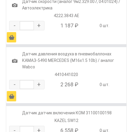
Датчик скорости (аналог 9м2.329.007, 04.01024) /
1
Автоэлектрика
4222.3843 АЕ
-
+
1 187 ₽
0 шт.
Ä
Датчик давления воздуха в пневмобаллонах
1
КАМАЗ-5490 MERCEDES (M16х1.5 10b) / аналог
Wabco
4410441020
-
+
2 268 ₽
0 шт.
Ä
Датчик датчик включения КОМ 31100100198
KAZEL SW12
-
+
6 558 ₽
0 шт.