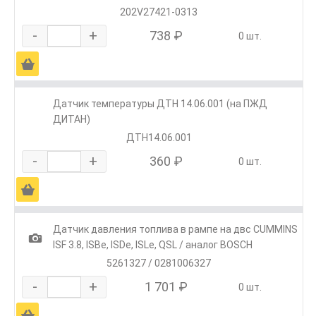
202V27421-0313
-
+
738 ₽
0 шт.
Ä
Датчик температуры ДТН 14.06.001 (на ПЖД
ДИТАН)
ДТН14.06.001
-
+
360 ₽
0 шт.
Ä
Датчик давления топлива в рампе на двс CUMMINS
1
ISF 3.8, ISBe, ISDe, ISLe, QSL / аналог BOSCH
5261327 / 0281006327
-
+
1 701 ₽
0 шт.
Ä