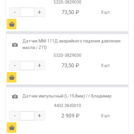
5320-3829030
-
+
73,50 ₽
0 шт.
Ä
Датчик ММ-111Д аварийного падения давления
1
масла / ZTD
5320-3829030
-
+
73,50 ₽
0 шт.
Ä
1
Датчик импульсный (L-19,8мм) / г.Владимир
4432.3843010
-
+
2 909 ₽
0 шт.
Ä