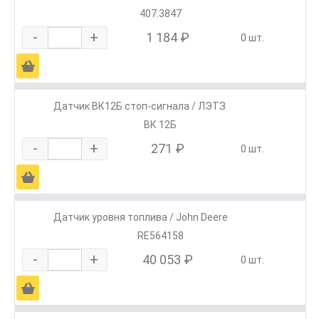
407.3847
-
+
1 184 ₽
0 шт.
Ä
Датчик ВК12Б стоп-сигнала / ЛЭТЗ
ВК 12Б
-
+
271 ₽
0 шт.
Ä
Датчик уровня топлива / John Deere
RE564158
-
+
40 053 ₽
0 шт.
Ä