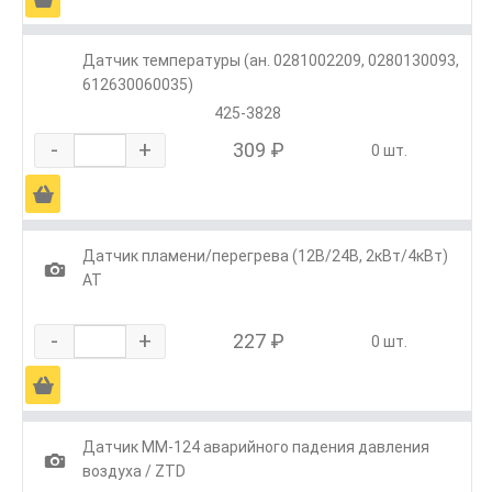
Датчик температуры (ан. 0281002209, 0280130093,
612630060035)
425-3828
-
+
309 ₽
0 шт.
Ä
Датчик пламени/перегрева (12В/24В, 2кВт/4кВт)
1
АТ
-
+
227 ₽
0 шт.
Ä
Датчик ММ-124 аварийного падения давления
1
воздуха / ZTD