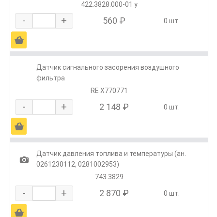
422.3828.000-01 у
-
+
560 ₽
0 шт.
Ä
Датчик сигнального засорения воздушного
фильтра
RE X770771
-
+
2 148 ₽
0 шт.
Ä
Датчик давления топлива и температуры (ан.
1
0261230112, 0281002953)
743.3829
-
+
2 870 ₽
0 шт.
Ä