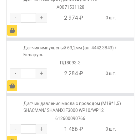
A0071531128
-
+
2 974 ₽
0 шт.
Ä
Датчик импульсный 63,2мм (ан. 4442.3843) /
Беларусь
ПД8093-3
-
+
2 284 ₽
0 шт.
Ä
Датчик давления масла с проводом (М18*1,5)
SHACMAN/ SHAANXI F3000 WP10/WP12
612600090766
-
+
1 486 ₽
0 шт.