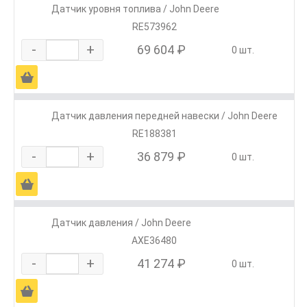
Датчик уровня топлива / John Deere
RE573962
-
+
69 604 ₽
0 шт.
Ä
Датчик давления передней навески / John Deere
RE188381
-
+
36 879 ₽
0 шт.
Ä
Датчик давления / John Deere
AXE36480
-
+
41 274 ₽
0 шт.
Ä