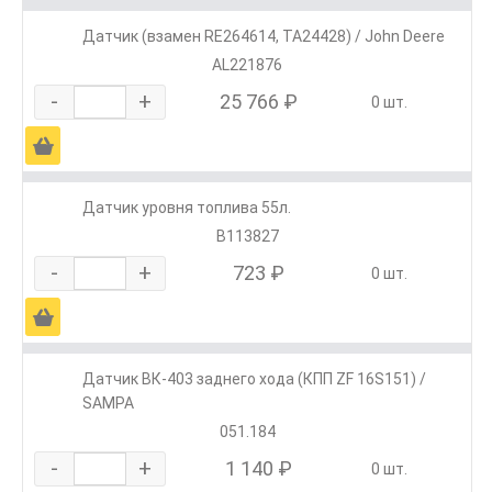
Датчик (взамен RE264614, TA24428) / John Deere
AL221876
-
+
25 766 ₽
0 шт.
Ä
Датчик уровня топлива 55л.
В113827
-
+
723 ₽
0 шт.
Ä
Датчик ВК-403 заднего хода (КПП ZF 16S151) /
SAMPA
051.184
-
+
1 140 ₽
0 шт.