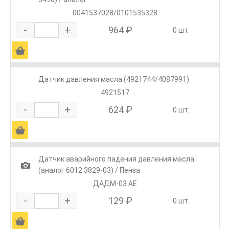
0041537028/0101535328
-
+
964 ₽
0 шт.
Ä
Датчик давления масла (4921744/4087991)
4921517
-
+
624 ₽
0 шт.
Ä
Датчик аварийного падения давления масла
1
(аналог 6012.3829-03) / Пенза
ДАДМ-03 АЕ
-
+
129 ₽
0 шт.
Ä