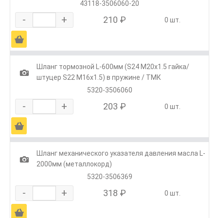
43118-3506060-20
-
+
210 ₽
0 шт.
Ä
Шланг тормозной L-600мм (S24 М20х1.5 гайка/
1
штуцер S22 М16х1.5) в пружине / ТМК
5320-3506060
-
+
203 ₽
0 шт.
Ä
Шланг механического указателя давления масла L-
1
2000мм (металлокорд)
5320-3506369
-
+
318 ₽
0 шт.
Ä