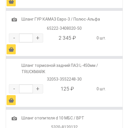
Ä
1
Шланг ГУР КАМАЗ Евро-3 / Полюс-Альфа
65222-3408020-50
-
+
2 345 ₽
0 шт.
Ä
Шланг тормозной задний ПАЗ L-450мм /
TRUCKMARK
32053-3552248-30
-
+
125 ₽
0 шт.
Ä
1
Шланг отопителя d 10 МБС / ВРТ
5320-8120132