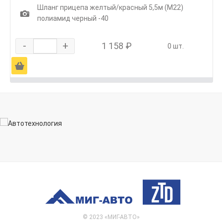
Шланг прицепа желтый/красный 5,5м (М22)
1
полиамид черный -40
-
+
1 158 ₽
0 шт.
Ä
© 2023 «МИГ-АВТО»