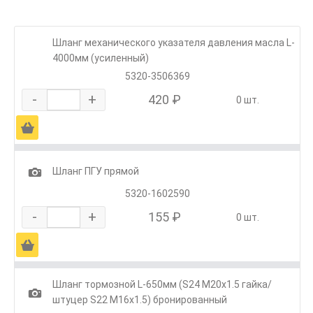
Шланг механического указателя давления масла L-
4000мм (усиленный)
5320-3506369
-
+
420 ₽
0 шт.
Ä
1
Шланг ПГУ прямой
5320-1602590
-
+
155 ₽
0 шт.
Ä
Шланг тормозной L-650мм (S24 M20х1.5 гайка/
1
штуцер S22 M16х1.5) бронированный