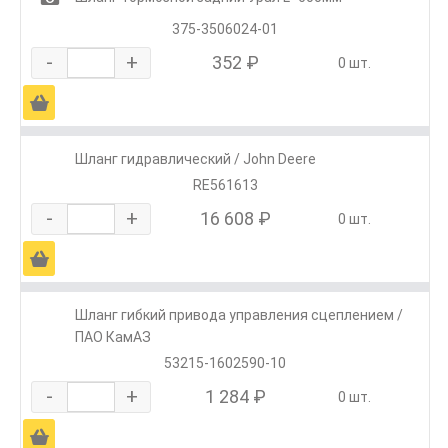
375-3506024-01
-
+
352 ₽
0 шт.
Ä
Шланг гидравлический / John Deere
RE561613
-
+
16 608 ₽
0 шт.
Ä
Шланг гибкий привода управления сцеплением /
ПАО КамАЗ
53215-1602590-10
-
+
1 284 ₽
0 шт.
Ä