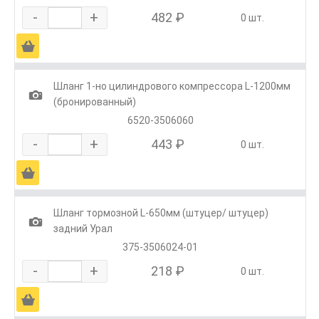
-
+
482 ₽
0 шт.
Ä
Шланг 1-но цилиндрового компрессора L-1200мм
1
(бронированный)
6520-3506060
-
+
443 ₽
0 шт.
Ä
Шланг тормозной L-650мм (штуцер/ штуцер)
1
задний Урал
375-3506024-01
-
+
218 ₽
0 шт.
Ä