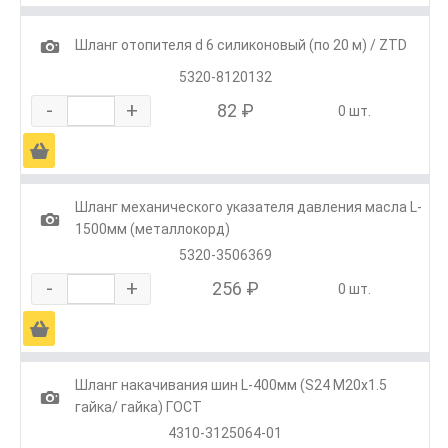
1
Шланг отопителя d 6 силиконовый (по 20 м) / ZTD
5320-8120132
-
+
82 ₽
0 шт.
Ä
Шланг механического указателя давления масла L-
1
1500мм (металлокорд)
5320-3506369
-
+
256 ₽
0 шт.
Ä
Шланг накачивания шин L-400мм (S24 М20х1.5
1
гайка/ гайка) ГОСТ
4310-3125064-01