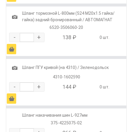
Шланг тормозной L-800мм (S24 М20х1.5 гайка/
1
гайка) задний бронированный / АВТОМАГНАТ
6520-3506060-20
-
+
138 ₽
0 шт.
Ä
1
Шланг ПГУ кривой (на 4310) / Зеленодольск
4310-1602590
-
+
144 ₽
0 шт.
Ä
Шланг накачивания шин L-927мм
375-4225075-02