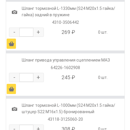
Шланг тормозной L-1330мм (S24 М20х1.5 гайка/
1
гайка) задний в пружине
4310-3506442
-
+
269 ₽
0 шт.
Ä
Шланг привода управления сцеплением МАЗ
64226-1602908
-
+
245 ₽
0 шт.
Ä
Шланг тормозной L-1000мм (S24 М20х1.5 гайка/
1
штуцер S22 M16х1.5) бронированный
43118-3125060-20
-
+
308 ₽
0 шт.