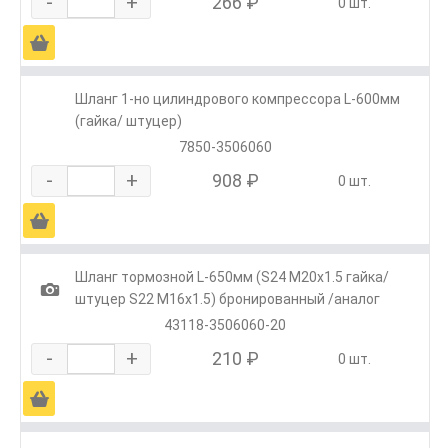
-
+
266 ₽
0 шт.
Ä
Шланг 1-но цилиндрового компрессора L-600мм
(гайка/ штуцер)
7850-3506060
-
+
908 ₽
0 шт.
Ä
Шланг тормозной L-650мм (S24 M20х1.5 гайка/
1
штуцер S22 M16х1.5) бронированный /аналог
43118-3506060-20
-
+
210 ₽
0 шт.
Ä