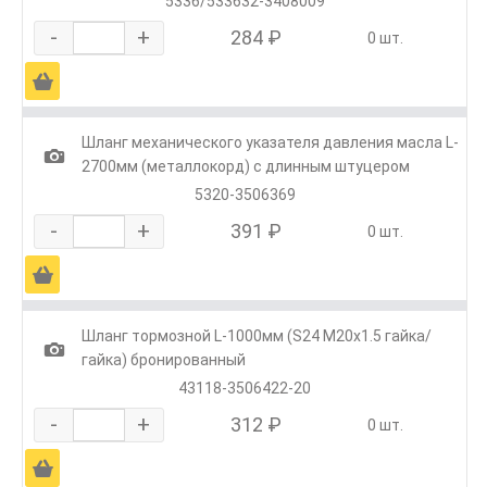
5336/533632-3408009
-
+
284 ₽
0 шт.
Ä
Шланг механического указателя давления масла L-
1
2700мм (металлокорд) с длинным штуцером
5320-3506369
-
+
391 ₽
0 шт.
Ä
Шланг тормозной L-1000мм (S24 M20x1.5 гайка/
1
гайка) бронированный
43118-3506422-20
-
+
312 ₽
0 шт.
Ä