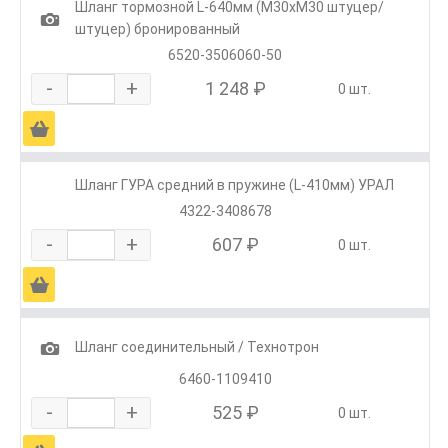
Шланг тормозной L-640мм (М30хМ30 штуцер/
1
штуцер) бронированный
6520-3506060-50
-
+
1 248 ₽
0 шт.
Ä
Шланг ГУРА средний в пружине (L-410мм) УРАЛ
4322-3408678
-
+
607 ₽
0 шт.
Ä
1
Шланг соединительный / Технотрон
6460-1109410
-
+
525 ₽
0 шт.