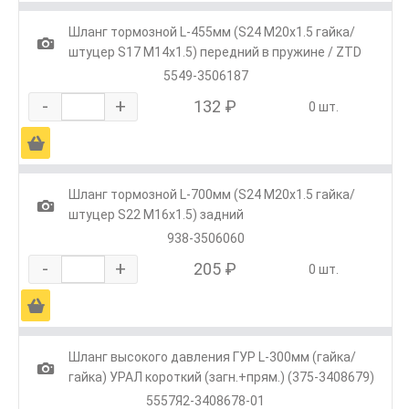
Шланг тормозной L-455мм (S24 М20х1.5 гайка/
1
штуцер S17 М14х1.5) передний в пружине / ZTD
5549-3506187
-
+
132 ₽
0 шт.
Ä
Шланг тормозной L-700мм (S24 М20х1.5 гайка/
1
штуцер S22 М16х1.5) задний
938-3506060
-
+
205 ₽
0 шт.
Ä
Шланг высокого давления ГУР L-300мм (гайка/
1
гайка) УРАЛ короткий (загн.+прям.) (375-3408679)
5557Я2-3408678-01