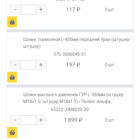
-
+
117 ₽
0 шт.
Ä
Шланг тормозной L-450мм передний Урал (штуцер/
штуцер)
375-3506045-01
-
+
197 ₽
0 шт.
Ä
Шланг высокого давления ГУР L-350мм (штуцер
М18х1.5/ штуцер М18х1.5) / Полюс-Альфа
65222-3408020-20
-
+
1 899 ₽
0 шт.
Ä