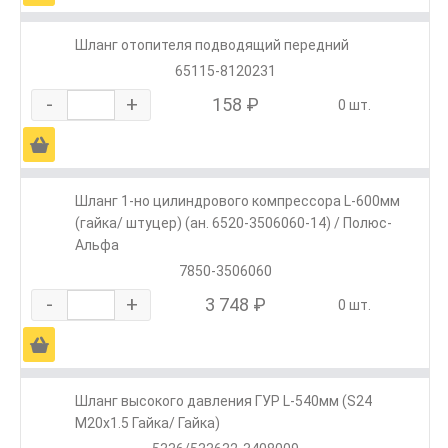
Шланг отопителя подводящий передний
65115-8120231
-
+
158 ₽
0 шт.
Ä
Шланг 1-но цилиндрового компрессора L-600мм
(гайка/ штуцер) (ан. 6520-3506060-14) / Полюс-
Альфа
7850-3506060
-
+
3 748 ₽
0 шт.
Ä
Шланг высокого давления ГУР L-540мм (S24
М20х1.5 Гайка/ Гайка)