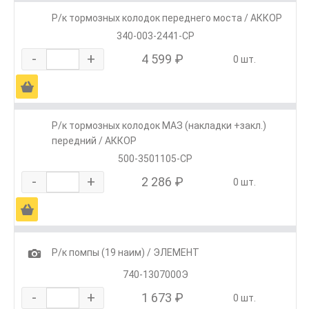
Р/к тормозных колодок переднего моста / АККОР
340-003-2441-СР
-
+
4 599 ₽
0 шт.
Ä
Р/к тормозных колодок МАЗ (накладки +закл.)
передний / АККОР
500-3501105-СР
-
+
2 286 ₽
0 шт.
Ä
1
Р/к помпы (19 наим) / ЭЛЕМЕНТ
740-1307000Э
-
+
1 673 ₽
0 шт.