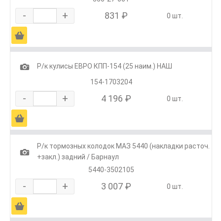
-
+
831 ₽
0 шт.
Ä
1
Р/к кулисы ЕВРО КПП-154 (25 наим.) НАШ
154-1703204
-
+
4 196 ₽
0 шт.
Ä
Р/к тормозных колодок МАЗ 5440 (накладки расточ.
1
+закл.) задний / Барнаул
5440-3502105
-
+
3 007 ₽
0 шт.
Ä