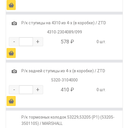
Ä
1
Р/к ступицы на 4310 из 4-х (в коробке) / ZTD
4310-2304089/099
-
+
578 ₽
0 шт.
Ä
1
Р/к задней ступицы из 4-х (в коробке) / ZTD
5320-3104000
-
+
410 ₽
0 шт.
Ä
Р/к тормозных колодок 53229,53205 (Р1) (53205-
3501105) / MARSHALL