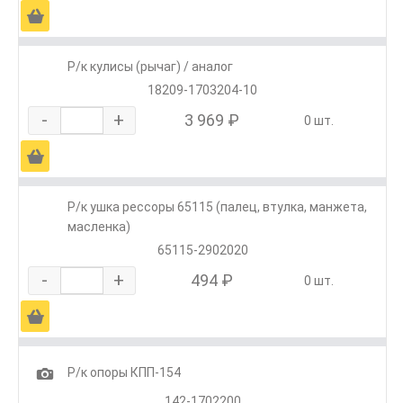
Ä
Р/к кулисы (рычаг) / аналог
18209-1703204-10
-
+
3 969 ₽
0 шт.
Ä
Р/к ушка рессоры 65115 (палец, втулка, манжета,
масленка)
65115-2902020
-
+
494 ₽
0 шт.
Ä
1
Р/к опоры КПП-154
142-1702200