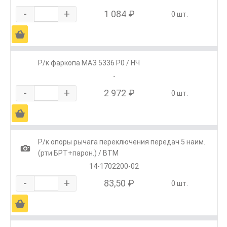
-
+
1 084 ₽
0 шт.
Ä
Р/к фаркопа МАЗ 5336 Р0 / НЧ
-
-
+
2 972 ₽
0 шт.
Ä
Р/к опоры рычага переключения передач 5 наим.
1
(рти БРТ+парон.) / ВТМ
14-1702200-02
-
+
83,50 ₽
0 шт.
Ä