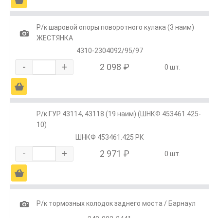
Р/к шаровой опоры поворотного кулака (3 наим)
1
ЖЕСТЯНКА
4310-2304092/95/97
-
+
2 098 ₽
0 шт.
Ä
Р/к ГУР 43114, 43118 (19 наим) (ШНКФ 453461.425-
10)
ШНКФ 453461.425 РК
-
+
2 971 ₽
0 шт.
Ä
1
Р/к тормозных колодок заднего моста / Барнаул