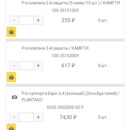
Р/к клапана 2-й защиты (5 наим./10 шт.) / КАМРТИ
100-3515100У
-
+
255 ₽
0 шт.
Ä
Р/к клапана 3-й защиты / КАМРТИ
100-3515200У
-
+
617 ₽
0 шт.
Ä
Р/к суппорта Евро-3,4 (зеленый) (2поз,8деталей) /
1
PLANTAGO
6520-3502000-02 П
-
+
74,50 ₽
0 шт.
Ä