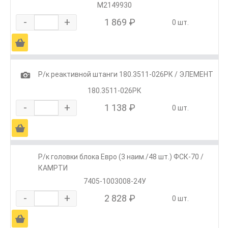
M2149930
-
+
1 869 ₽
0 шт.
Ä
1
Р/к реактивной штанги 180.3511-026РК / ЭЛЕМЕНТ
180.3511-026РК
-
+
1 138 ₽
0 шт.
Ä
Р/к головки блока Евро (3 наим./48 шт.) ФСК-70 /
КАМРТИ
7405-1003008-24У
-
+
2 828 ₽
0 шт.
Ä