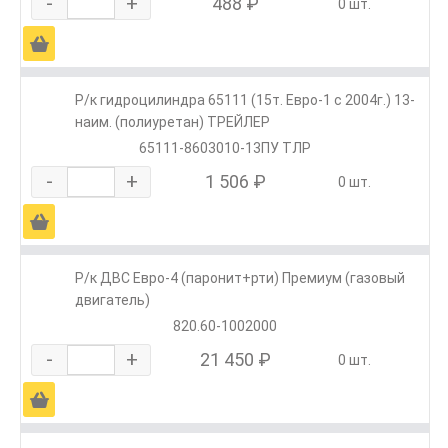
-
+
488 ₽
0 шт.
Ä
Р/к гидроцилиндра 65111 (15т. Евро-1 с 2004г.) 13-
наим. (полиуретан) ТРЕЙЛЕР
65111-8603010-13ПУ ТЛР
-
+
1 506 ₽
0 шт.
Ä
Р/к ДВС Евро-4 (паронит+рти) Премиум (газовый
двигатель)
820.60-1002000
-
+
21 450 ₽
0 шт.
Ä