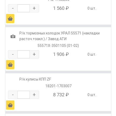
-
+
1 560 ₽
0 шт.
Ä
Р/к тормозных колодок УРАЛ 55571 (накладки
1
расточ.+закл.) / Завод АТИ
55571Х-3501105 (01-02)
-
+
1 906 ₽
0 шт.
Ä
Р/к кулисы КПП ZF
18201-1703007
-
+
8 732 ₽
0 шт.
Ä