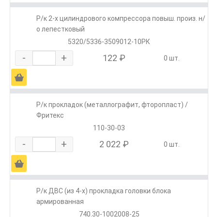
Р/к 2-х цилиндрового компрессора повыш. произ. н/
о лепестковый
5320/5336-3509012-10РК
-
+
122 ₽
0 шт.
Ä
Р/к прокладок (металлографит, фторопласт) /
Фритекс
110-30-03
-
+
2 022 ₽
0 шт.
Ä
Р/к ДВС (из 4-х) прокладка головки блока
армированная
740.30-1002008-25