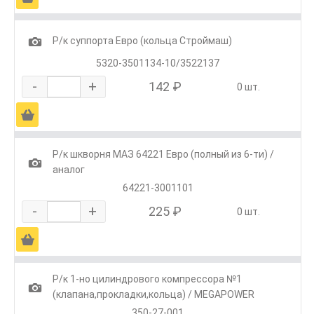
1
Р/к суппорта Евро (кольца Строймаш)
5320-3501134-10/3522137
-
+
142 ₽
0 шт.
Ä
Р/к шкворня МАЗ 64221 Евро (полный из 6-ти) /
1
аналог
64221-3001101
-
+
225 ₽
0 шт.
Ä
Р/к 1-но цилиндрового компрессора №1
1
(клапана,прокладки,кольца) / MEGAPOWER
350-27-001