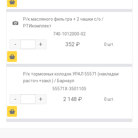
Ä
Р/к масляного фильтра + 2 чашки с/о /
1
РТИкомплект
740-1012000-02
-
+
352 ₽
0 шт.
Ä
Р/к тормозных колодок УРАЛ 55571 (накладки
расточ.+закл.) / Барнаул
55571Х-3501105
-
+
2 148 ₽
0 шт.
Ä