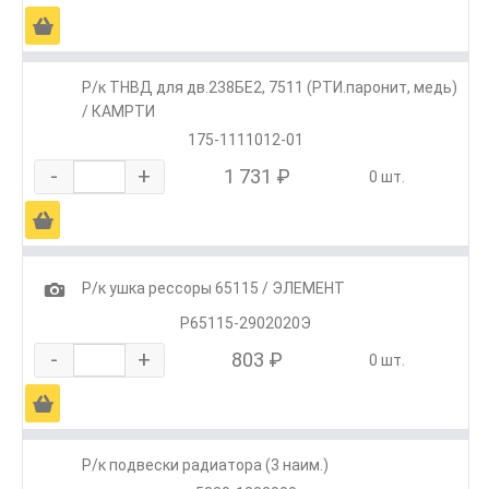
Ä
Р/к ТНВД для дв.238БЕ2, 7511 (РТИ.паронит, медь)
/ КАМРТИ
175-1111012-01
-
+
1 731 ₽
0 шт.
Ä
1
Р/к ушка рессоры 65115 / ЭЛЕМЕНТ
Р65115-2902020Э
-
+
803 ₽
0 шт.
Ä
Р/к подвески радиатора (3 наим.)