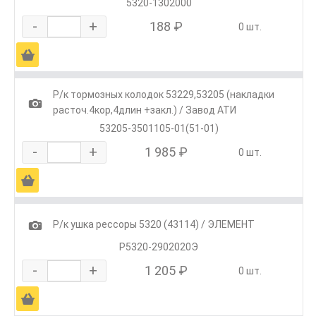
5320-1302000
-
+
188 ₽
0 шт.
Ä
Р/к тормозных колодок 53229,53205 (накладки
1
расточ.4кор,4длин +закл.) / Завод АТИ
53205-3501105-01(51-01)
-
+
1 985 ₽
0 шт.
Ä
1
Р/к ушка рессоры 5320 (43114) / ЭЛЕМЕНТ
Р5320-2902020Э
-
+
1 205 ₽
0 шт.
Ä