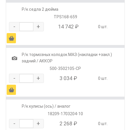
Р/к седла 2 дюйма
TPS168-659
-
+
14 742 ₽
0 шт.
Ä
Р/к тормозных колодок МАЗ (накладки +закл.)
1
задний / АККОР
500-3502105-СР
-
+
3 034 ₽
0 шт.
Ä
Р/к кулисы (ось) / аналог
18209-1703204-10
-
+
2 268 ₽
0 шт.