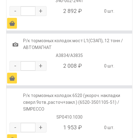
340-002-2441
-
+
2 892 ₽
0 шт.
Ä
Р/к тормозных колодок мост L1(СЗАП), 12 тонн /
1
АВТОМАГНАТ
А3834/А3835
-
+
2 008 ₽
0 шт.
Ä
Р/к тормозных колодок 6520 (укороч. накладки
сверл.9отв.,расточ+закл.) (6520-3501105-51) /
SIMPECCO
SP0410.1030
-
+
1 953 ₽
0 шт.