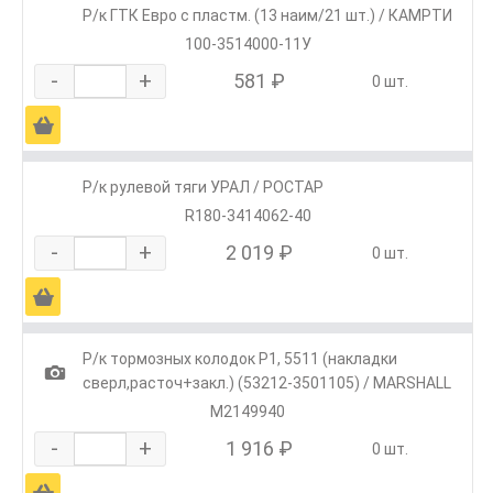
Р/к ГТК Евро с пластм. (13 наим/21 шт.) / КАМРТИ
100-3514000-11У
-
+
581 ₽
0 шт.
Ä
Р/к рулевой тяги УРАЛ / РОСТАР
R180-3414062-40
-
+
2 019 ₽
0 шт.
Ä
Р/к тормозных колодок Р1, 5511 (накладки
1
сверл,расточ+закл.) (53212-3501105) / MARSHALL
M2149940
-
+
1 916 ₽
0 шт.
Ä