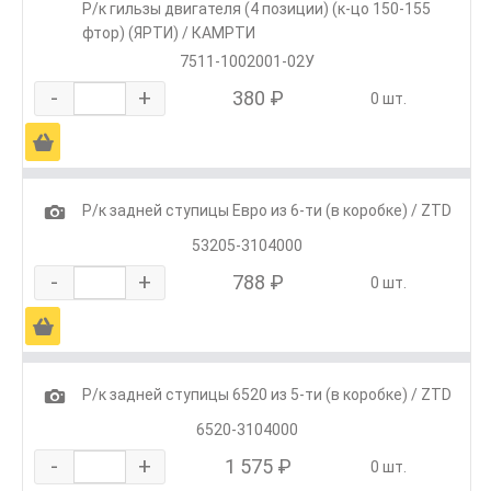
Р/к гильзы двигателя (4 позиции) (к-цо 150-155
фтор) (ЯРТИ) / КАМРТИ
7511-1002001-02У
-
+
380 ₽
0 шт.
Ä
1
Р/к задней ступицы Евро из 6-ти (в коробке) / ZTD
53205-3104000
-
+
788 ₽
0 шт.
Ä
1
Р/к задней ступицы 6520 из 5-ти (в коробке) / ZTD
6520-3104000
-
+
1 575 ₽
0 шт.