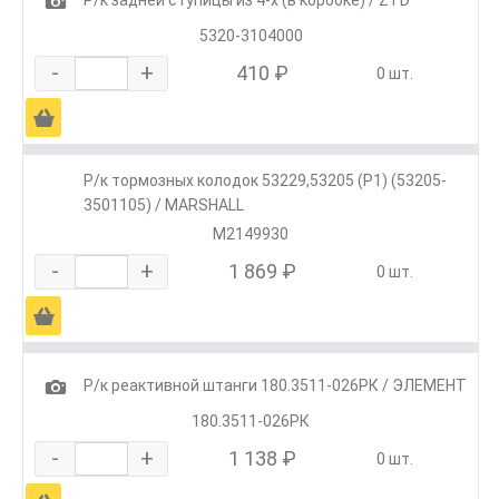
1
Р/к задней ступицы из 4-х (в коробке) / ZTD
5320-3104000
-
+
410 ₽
0 шт.
Ä
Р/к тормозных колодок 53229,53205 (Р1) (53205-
3501105) / MARSHALL
M2149930
-
+
1 869 ₽
0 шт.
Ä
1
Р/к реактивной штанги 180.3511-026РК / ЭЛЕМЕНТ
180.3511-026РК
-
+
1 138 ₽
0 шт.