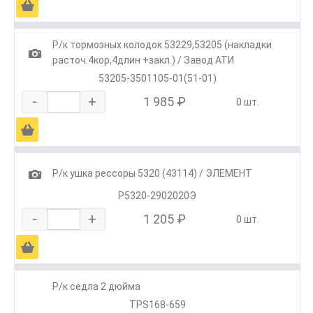
Ä
Р/к тормозных колодок 53229,53205 (накладки
1
расточ.4кор,4длин +закл.) / Завод АТИ
53205-3501105-01(51-01)
-
+
1 985 ₽
0 шт.
Ä
1
Р/к ушка рессоры 5320 (43114) / ЭЛЕМЕНТ
Р5320-2902020Э
-
+
1 205 ₽
0 шт.
Ä
Р/к седла 2 дюйма
TPS168-659