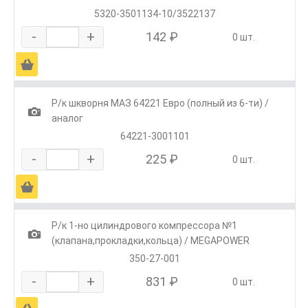
5320-3501134-10/3522137
-
+
142 ₽
0 шт.
Ä
Р/к шкворня МАЗ 64221 Евро (полный из 6-ти) /
1
аналог
64221-3001101
-
+
225 ₽
0 шт.
Ä
Р/к 1-но цилиндрового компрессора №1
1
(клапана,прокладки,кольца) / MEGAPOWER
350-27-001
-
+
831 ₽
0 шт.