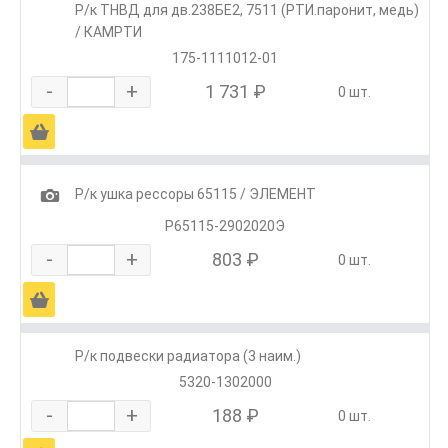
Р/к ТНВД для дв.238БЕ2, 7511 (РТИ.паронит, медь)
/ КАМРТИ
175-1111012-01
-
+
1 731 ₽
0 шт.
Ä
1
Р/к ушка рессоры 65115 / ЭЛЕМЕНТ
Р65115-2902020Э
-
+
803 ₽
0 шт.
Ä
Р/к подвески радиатора (3 наим.)
5320-1302000
-
+
188 ₽
0 шт.