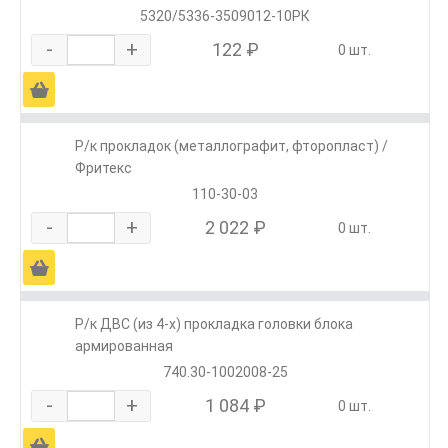
5320/5336-3509012-10РК
-
+
122 ₽
0 шт.
Ä
Р/к прокладок (металлографит, фторопласт) /
Фритекс
110-30-03
-
+
2 022 ₽
0 шт.
Ä
Р/к ДВС (из 4-х) прокладка головки блока
армированная
740.30-1002008-25
-
+
1 084 ₽
0 шт.
Ä