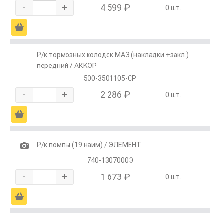
-
+
4 599 ₽
0 шт.
Ä
Р/к тормозных колодок МАЗ (накладки +закл.)
передний / АККОР
500-3501105-СР
-
+
2 286 ₽
0 шт.
Ä
1
Р/к помпы (19 наим) / ЭЛЕМЕНТ
740-1307000Э
-
+
1 673 ₽
0 шт.
Ä