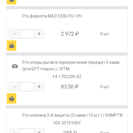
Р/к фаркопа МАЗ 5336 Р0 / НЧ
-
-
+
2 972 ₽
0 шт.
Ä
Р/к опоры рычага переключения передач 5 наим.
1
(рти БРТ+парон.) / ВТМ
14-1702200-02
-
+
83,50 ₽
0 шт.
Ä
Р/к клапана 2-й защиты (5 наим./10 шт.) / КАМРТИ
100-3515100У
-
+
255 ₽