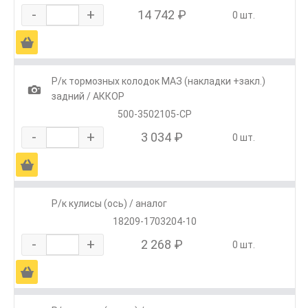
-
+
14 742 ₽
0 шт.
Ä
Р/к тормозных колодок МАЗ (накладки +закл.)
1
задний / АККОР
500-3502105-СР
-
+
3 034 ₽
0 шт.
Ä
Р/к кулисы (ось) / аналог
18209-1703204-10
-
+
2 268 ₽
0 шт.
Ä