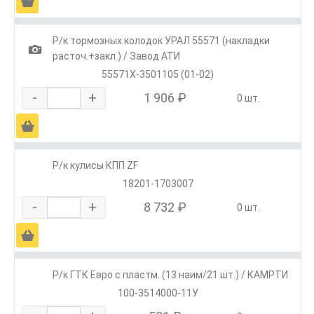
Ä
Р/к тормозных колодок УРАЛ 55571 (накладки
1
расточ.+закл.) / Завод АТИ
55571Х-3501105 (01-02)
-
+
1 906 ₽
0 шт.
Ä
Р/к кулисы КПП ZF
18201-1703007
-
+
8 732 ₽
0 шт.
Ä
Р/к ГТК Евро с пластм. (13 наим/21 шт.) / КАМРТИ
100-3514000-11У