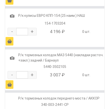
Ä
1
Р/к кулисы ЕВРО КПП-154 (25 наим.) НАШ
154-1703204
-
+
4 196 ₽
0 шт.
Ä
Р/к тормозных колодок МАЗ 5440 (накладки расточ.
1
+закл.) задний / Барнаул
5440-3502105
-
+
3 007 ₽
0 шт.
Ä
Р/к тормозных колодок переднего моста / АККОР
340-003-2441-СР