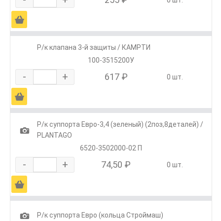
0 шт.
Ä
Р/к клапана 3-й защиты / КАМРТИ
100-3515200У
-
+
617 ₽
0 шт.
Ä
Р/к суппорта Евро-3,4 (зеленый) (2поз,8деталей) /
1
PLANTAGO
6520-3502000-02 П
-
+
74,50 ₽
0 шт.
Ä
1
Р/к суппорта Евро (кольца Строймаш)