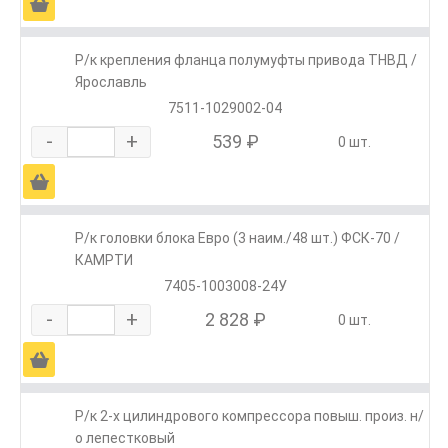
Ä
Р/к крепления фланца полумуфты привода ТНВД /
Ярославль
7511-1029002-04
-
+
539 ₽
0 шт.
Ä
Р/к головки блока Евро (3 наим./48 шт.) ФСК-70 /
КАМРТИ
7405-1003008-24У
-
+
2 828 ₽
0 шт.
Ä
Р/к 2-х цилиндрового компрессора повыш. произ. н/
о лепестковый