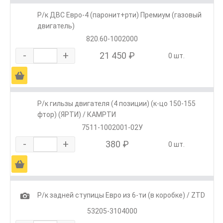
Р/к ДВС Евро-4 (паронит+рти) Премиум (газовый
двигатель)
820.60-1002000
-
+
21 450 ₽
0 шт.
Ä
Р/к гильзы двигателя (4 позиции) (к-цо 150-155
фтор) (ЯРТИ) / КАМРТИ
7511-1002001-02У
-
+
380 ₽
0 шт.
Ä
1
Р/к задней ступицы Евро из 6-ти (в коробке) / ZTD
53205-3104000