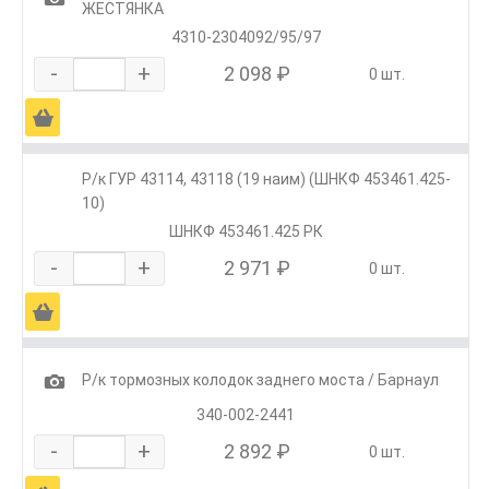
ЖЕСТЯНКА
4310-2304092/95/97
-
+
2 098 ₽
0 шт.
Ä
Р/к ГУР 43114, 43118 (19 наим) (ШНКФ 453461.425-
10)
ШНКФ 453461.425 РК
-
+
2 971 ₽
0 шт.
Ä
1
Р/к тормозных колодок заднего моста / Барнаул
340-002-2441
-
+
2 892 ₽
0 шт.