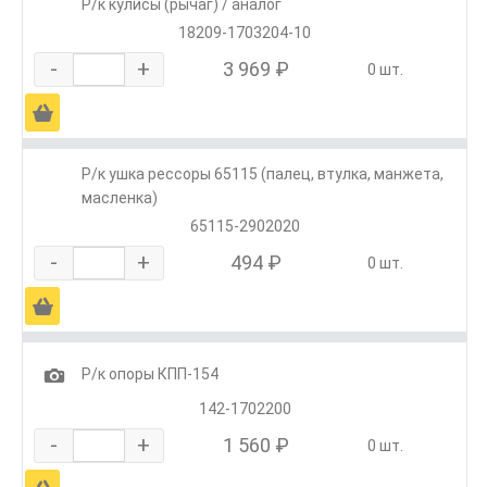
Р/к кулисы (рычаг) / аналог
18209-1703204-10
-
+
3 969 ₽
0 шт.
Ä
Р/к ушка рессоры 65115 (палец, втулка, манжета,
масленка)
65115-2902020
-
+
494 ₽
0 шт.
Ä
1
Р/к опоры КПП-154
142-1702200
-
+
1 560 ₽
0 шт.