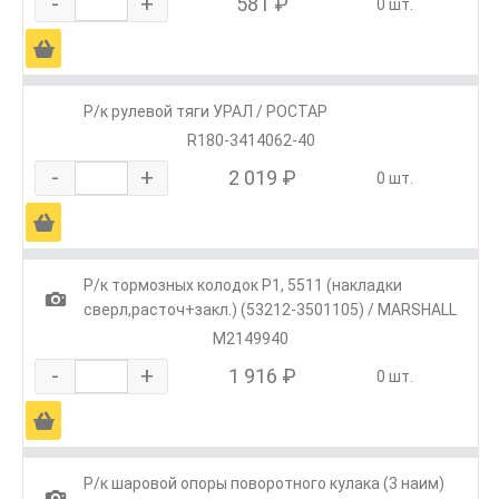
-
+
581 ₽
0 шт.
Ä
Р/к рулевой тяги УРАЛ / РОСТАР
R180-3414062-40
-
+
2 019 ₽
0 шт.
Ä
Р/к тормозных колодок Р1, 5511 (накладки
1
сверл,расточ+закл.) (53212-3501105) / MARSHALL
M2149940
-
+
1 916 ₽
0 шт.
Ä
Р/к шаровой опоры поворотного кулака (3 наим)
1