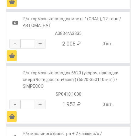
Ä
Р/к тормозных колодок мост L1(СЗАП), 12 тонн /
1
АВТОМАГНАТ
А3834/А3835
-
+
2 008 ₽
0 шт.
Ä
Р/к тормозных колодок 6520 (укороч. накладки
сверл.9отв.,расточ+закл.) (6520-3501105-51) /
SIMPECCO
SP0410.1030
-
+
1 953 ₽
0 шт.
Ä
Р/к масляного фильтра + 2 чашки с/о /