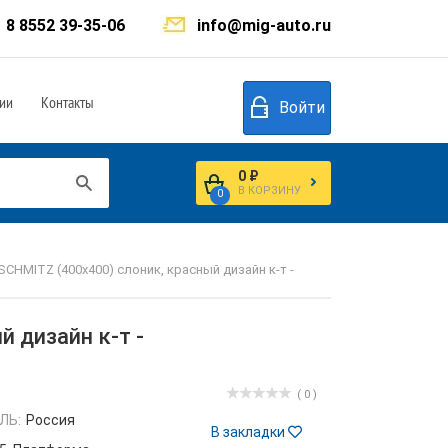
8 8552 39-35-06
info@mig-auto.ru
ии
Контакты
Войти
0 ₽
В КОРЗИНУ
0
CHMITZ (400х400) слоник, красный дизайн к-т -
 дизайн к-т -
( 0 )
ЛЬ:
Россия
В закладки