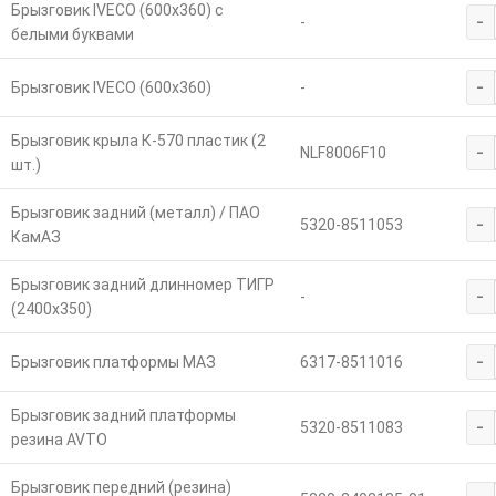
Брызговик IVECO (600х360) с
-
-
белыми буквами
-
Брызговик IVECO (600х360)
-
Брызговик крыла К-570 пластик (2
-
NLF8006F10
шт.)
Брызговик задний (металл) / ПАО
-
5320-8511053
КамАЗ
Брызговик задний длинномер ТИГР
-
-
(2400х350)
-
Брызговик платформы МАЗ
6317-8511016
Брызговик задний платформы
-
5320-8511083
резина AVTO
Брызговик передний (резина)