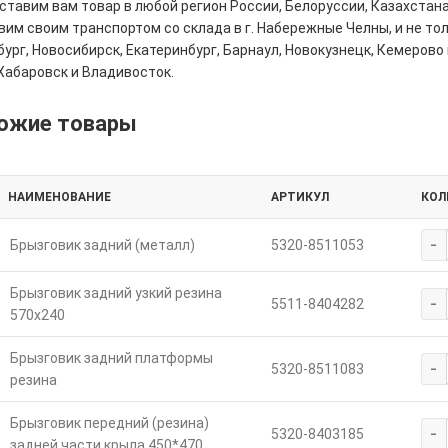
тавим вам товар в любой регион России, Белоруссии, Казахстана
им своим транспортом со склада в г. Набережные Челны, и не толь
ург, Новосибирск, Екатеринбург, Барнаул, Новокузнецк, Кемерово 
Хабаровск и Владивосток.
ожие товары
НАИМЕНОВАНИЕ
АРТИКУЛ
КОЛ
-
Брызговик задний (металл)
5320-8511053
Брызговик задний узкий резина
-
5511-8404282
570х240
Брызговик задний платформы
-
5320-8511083
резина
Брызговик передний (резина)
-
5320-8403185
задней части крыла 450*470