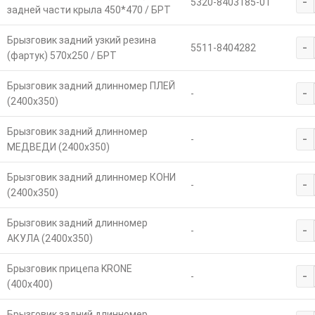
-
5320-8403185-01
задней части крыла 450*470 / БРТ
Брызговик задний узкий резина
-
5511-8404282
(фартук) 570х250 / БРТ
Брызговик задний длинномер ПЛЕЙ
-
-
(2400х350)
Брызговик задний длинномер
-
-
МЕДВЕДИ (2400х350)
Брызговик задний длинномер КОНИ
-
-
(2400х350)
Брызговик задний длинномер
-
-
АКУЛА (2400х350)
Брызговик прицепа KRONE
-
-
(400х400)
Брызговик задний длинномер