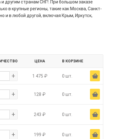
 и другим странам СНГ!. При большом заказе
ко в крупные регионы, такие как Москва, Санкт-
но и в любой другой, включая Крым, Иркутск,
ИЧЕСТВО
ЦЕНА
В КОРЗИНЕ
+
Ä
1 475 ₽
0 шт.
+
Ä
128 ₽
0 шт.
+
Ä
243 ₽
0 шт.
+
Ä
199 ₽
0 шт.