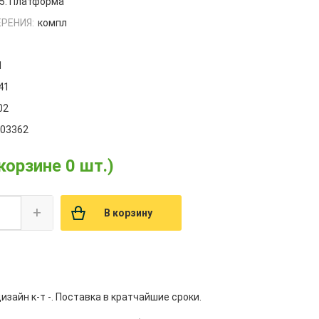
5. Платформа
РЕНИЯ:
компл
1
41
02
003362
 корзине 0 шт.)
+
В корзину
зайн к-т -. Поставка в кратчайшие сроки.