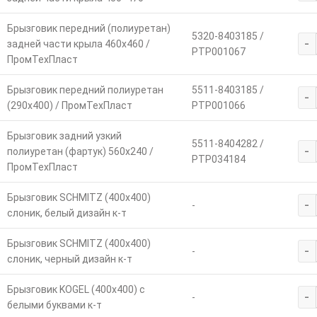
Брызговик передний (полиуретан)
5320-8403185 /
-
задней части крыла 460х460 /
РТР001067
ПромТехПласт
Брызговик передний полиуретан
5511-8403185 /
-
(290х400) / ПромТехПласт
РТР001066
Брызговик задний узкий
5511-8404282 /
-
полиуретан (фартук) 560х240 /
РТР034184
ПромТехПласт
Брызговик SCHMITZ (400х400)
-
-
слоник, белый дизайн к-т
Брызговик SCHMITZ (400х400)
-
-
слоник, черный дизайн к-т
Брызговик KOGEL (400х400) с
-
-
белыми буквами к-т