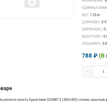
НАЗНАЧЕНИЕ:
8
ЕДИНИЦА ИЗМЕ
ВЕС:
1.25 кг
ДЛИНА(М.):
0.4
ШИРИНА(М.):
0.
ВЫСОТА(М.):
0.
ОБЪЕМ(M³):
0.
788 ₽
(В
-
оваре
Вы можете купить Брызговик SCHMITZ (400х400) слоник, красный ди