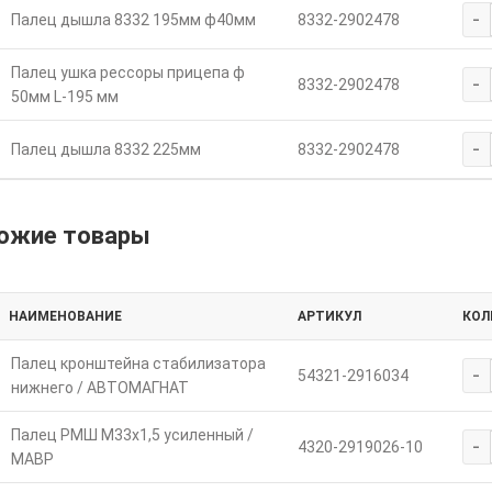
-
Палец дышла 8332 195мм ф40мм
8332-2902478
Палец ушка рессоры прицепа ф
-
8332-2902478
50мм L-195 мм
-
Палец дышла 8332 225мм
8332-2902478
ожие товары
НАИМЕНОВАНИЕ
АРТИКУЛ
КОЛ
Палец кронштейна стабилизатора
-
54321-2916034
нижнего / АВТОМАГНАТ
Палец РМШ М33х1,5 усиленный /
-
4320-2919026-10
МАВР