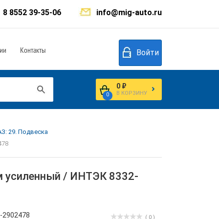
8 8552 39-35-06
info@mig-auto.ru
ии
Контакты
Войти
0 ₽
В КОРЗИНУ
0
З: 29. Подвеска
478
м усиленный / ИНТЭК 8332-
-2902478
( 0 )