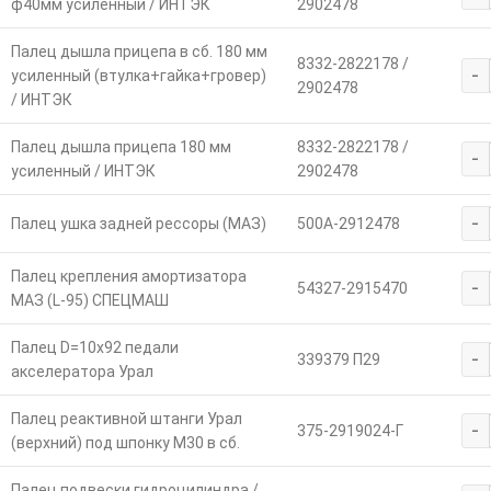
ф40мм усиленный / ИНТЭК
2902478
Палец дышла прицепа в сб. 180 мм
8332-2822178 /
-
усиленный (втулка+гайка+гровер)
2902478
/ ИНТЭК
Палец дышла прицепа 180 мм
8332-2822178 /
-
усиленный / ИНТЭК
2902478
-
Палец ушка задней рессоры (МАЗ)
500А-2912478
Палец крепления амортизатора
-
54327-2915470
МАЗ (L-95) СПЕЦМАШ
Палец D=10х92 педали
-
339379 П29
акселератора Урал
Палец реактивной штанги Урал
-
375-2919024-Г
(верхний) под шпонку М30 в сб.
Палец подвески гидроцилиндра /