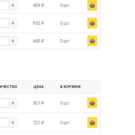
+
Ä
409 ₽
0 шт.
+
Ä
932 ₽
0 шт.
+
Ä
443 ₽
0 шт.
ИЧЕСТВО
ЦЕНА
В КОРЗИНЕ
+
Ä
307 ₽
0 шт.
+
Ä
727 ₽
0 шт.