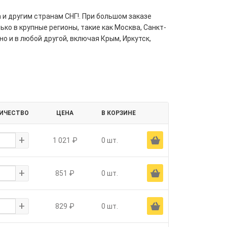
 и другим странам СНГ!. При большом заказе
ко в крупные регионы, такие как Москва, Санкт-
но и в любой другой, включая Крым, Иркутск,
ИЧЕСТВО
ЦЕНА
В КОРЗИНЕ
+
Ä
1 021 ₽
0 шт.
+
Ä
851 ₽
0 шт.
+
Ä
829 ₽
0 шт.