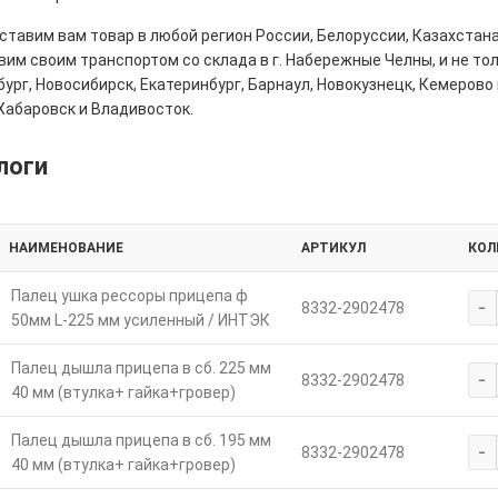
тавим вам товар в любой регион России, Белоруссии, Казахстана
им своим транспортом со склада в г. Набережные Челны, и не толь
ург, Новосибирск, Екатеринбург, Барнаул, Новокузнецк, Кемерово 
Хабаровск и Владивосток.
логи
НАИМЕНОВАНИЕ
АРТИКУЛ
КОЛ
Палец ушка рессоры прицепа ф
-
8332-2902478
50мм L-225 мм усиленный / ИНТЭК
Палец дышла прицепа в сб. 225 мм
-
8332-2902478
40 мм (втулка+ гайка+гровер)
Палец дышла прицепа в сб. 195 мм
-
8332-2902478
40 мм (втулка+ гайка+гровер)