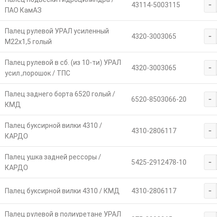
-
43114-5003115
ПАО КамАЗ
Палец рулевой УРАЛ усиленный
-
4320-3003065
М22х1,5 голый
Палец рулевой в сб. (из 10-ти) УРАЛ
-
4320-3003065
усил.,порошок / ТПС
Палец заднего борта 6520 голый /
-
6520-8503066-20
КМД
Палец буксирной вилки 4310 /
-
4310-2806117
КАРДО
Палец ушка задней рессоры /
-
5425-2912478-10
КАРДО
-
Палец буксирной вилки 4310 / КМД
4310-2806117
Палец рулевой в полиуретане УРАЛ