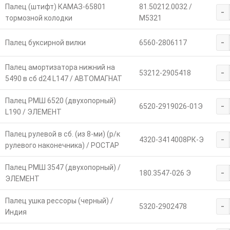
Палец (штифт) КАМАЗ-65801
81.50212.0032 /
-
тормозной колодки
M5321
-
Палец буксирной вилки
6560-2806117
Палец амортизатора нижний на
-
53212-2905418
5490 в сб d24 L147 / АВТОМАГНАТ
Палец РМШ 6520 (двухопорный)
-
6520-2919026-01Э
L190 / ЭЛЕМЕНТ
Палец рулевой в сб. (из 8-ми) (р/к
-
4320-3414008РК-Э
рулевого наконечника) / РОСТАР
Палец РМШ 3547 (двухопорный) /
-
180.3547-026 Э
ЭЛЕМЕНТ
Палец ушка рессоры (черный) /
-
5320-2902478
Индия