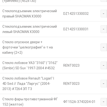
(триплекс) (452х130)
Стеклоподъемник электрический
-
DZ14251330032
правый SHACMAN X3000
Стеклоподъемник электрический
-
DZ14251330031
левый SHACMAN X3000
Стекло опускное двери +
-
форточки "шелкография" к-т на
кабину (2+2)
Стекло лобовое УАЗ "3160" | "3162"
-
RENT0023
(Simbir) 5D Suv `1997-2004 #4532
Стекло лобовое Renault "Logan" I
-
4D Sed // Лада "Ларгус" (2004-
RENT0023
2013) #7264 ЗП Т3
Стекло фары противотуманной ФГ
-
ФГ-152А-3743204-01
152 (желтое)