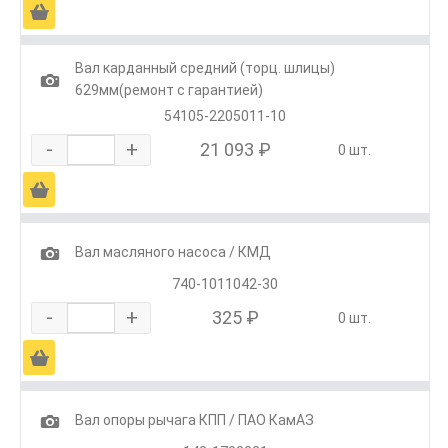
Ä
Вал карданный средний (торц. шлицы)
1
629мм(ремонт с гарантией)
54105-2205011-10
-
+
21 093 ₽
0 шт.
Ä
1
Вал масляного насоса / КМД
740-1011042-30
-
+
325 ₽
0 шт.
Ä
1
Вал опоры рычага КПП / ПАО КамАЗ