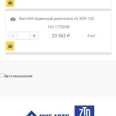
Ä
1
Вал 044 первичный делителя в сб. КПП-152
152-1770040
-
+
23 562 ₽
0 шт.
Ä