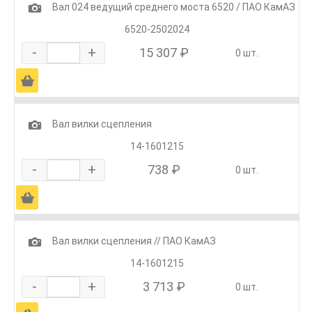
1
Вал 024 ведущий среднего моста 6520 / ПАО КамАЗ
6520-2502024
-
+
15 307 ₽
0 шт.
Ä
1
Вал вилки сцепления
14-1601215
-
+
738 ₽
0 шт.
Ä
1
Вал вилки сцепления // ПАО КамАЗ
14-1601215
-
+
3 713 ₽
0 шт.