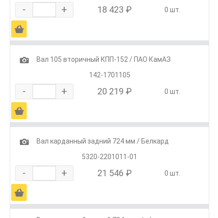
-
+
18 423 ₽
0 шт.
Ä
1
Вал 105 вторичный КПП-152 / ПАО КамАЗ
142-1701105
-
+
20 219 ₽
0 шт.
Ä
1
Вал карданный задний 724 мм / Белкард
5320-2201011-01
-
+
21 546 ₽
0 шт.
Ä