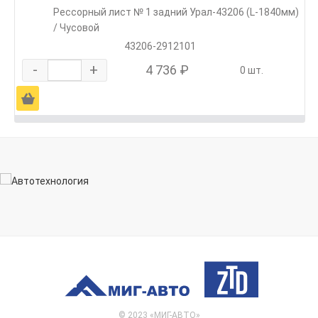
Рессорный лист № 1 задний Урал-43206 (L-1840мм)
/ Чусовой
43206-2912101
-
+
4 736 ₽
0 шт.
Ä
© 2023 «МИГ-АВТО»