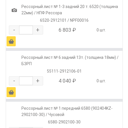
Рессорный лист № 1-3 задний 20 т. 6520 (толщина
1
22мм) / НПФ Рессора
6520-2912101 / NPF00016
-
+
6 803 ₽
0 шт.
Ä
Рессорный лист № 6 задний 13т. (толщина 18мм) /
БЗРП
55111-2912106-01
-
+
4 040 ₽
0 шт.
Ä
Рессорный лист № 1 передний 6580 (902404KZ-
2902100-30) / Чусовой
6580-2902100-30