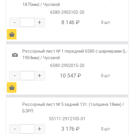
1875мм) / Чусовой
6580-2902102-20
-
+
8 146 ₽
0 шт.
Ä
Рессорный лист № 1 передний 6580 с шарнирами (L-
1
1904мм) / Чусовой
6580-2902015-20
-
+
10 547 ₽
0 шт.
Ä
Рессорный лист № 5 задний 13т. (толщина 18мм) /
БЗРП
55111-2912105-01
-
+
3 176 ₽
0 шт.