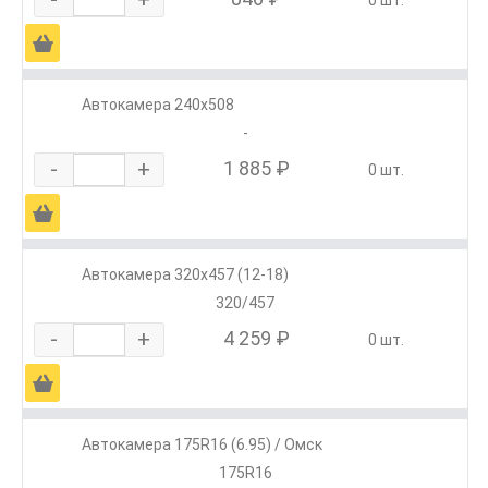
Ä
Автокамера 240х508
-
-
+
1 885 ₽
0 шт.
Ä
Автокамера 320х457 (12-18)
320/457
-
+
4 259 ₽
0 шт.
Ä
Автокамера 175R16 (6.95) / Омск
175R16