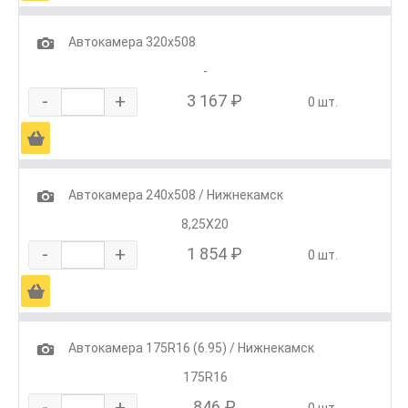
1
Автокамера 320х508
-
-
+
3 167 ₽
0 шт.
Ä
1
Автокамера 240х508 / Нижнекамск
8,25Х20
-
+
1 854 ₽
0 шт.
Ä
1
Автокамера 175R16 (6.95) / Нижнекамск
175R16
-
+
846 ₽
0 шт.