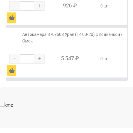
-
+
926 ₽
0 шт.
Ä
Автокамера 370х508 Урал (14.00-20) с подкачкой /
Омск
-
-
+
5 547 ₽
0 шт.
Ä