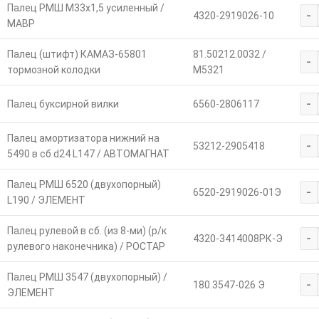
Палец РМШ М33х1,5 усиленный /
-
4320-2919026-10
МАВР
Палец (штифт) КАМАЗ-65801
81.50212.0032 /
-
тормозной колодки
M5321
-
Палец буксирной вилки
6560-2806117
Палец амортизатора нижний на
-
53212-2905418
5490 в сб d24 L147 / АВТОМАГНАТ
Палец РМШ 6520 (двухопорный)
-
6520-2919026-01Э
L190 / ЭЛЕМЕНТ
Палец рулевой в сб. (из 8-ми) (р/к
-
4320-3414008РК-Э
рулевого наконечника) / РОСТАР
Палец РМШ 3547 (двухопорный) /
-
180.3547-026 Э
ЭЛЕМЕНТ