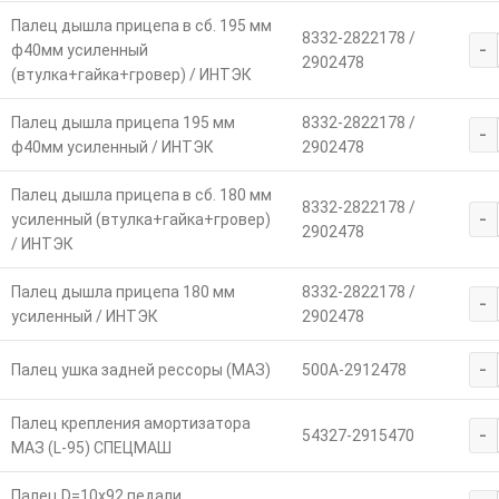
Палец дышла прицепа в сб. 195 мм
8332-2822178 /
-
ф40мм усиленный
2902478
(втулка+гайка+гровер) / ИНТЭК
Палец дышла прицепа 195 мм
8332-2822178 /
-
ф40мм усиленный / ИНТЭК
2902478
Палец дышла прицепа в сб. 180 мм
8332-2822178 /
-
усиленный (втулка+гайка+гровер)
2902478
/ ИНТЭК
Палец дышла прицепа 180 мм
8332-2822178 /
-
усиленный / ИНТЭК
2902478
-
Палец ушка задней рессоры (МАЗ)
500А-2912478
Палец крепления амортизатора
-
54327-2915470
МАЗ (L-95) СПЕЦМАШ
Палец D=10х92 педали