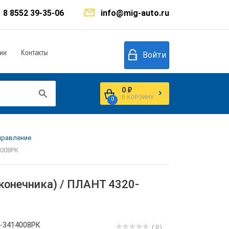
8 8552 39-35-06
info@mig-auto.ru
ии
Контакты
Войти
0 ₽
В КОРЗИНУ
0
управление
4008РК
наконечника) / ПЛАНТ 4320-
-3414008РК
( 0 )