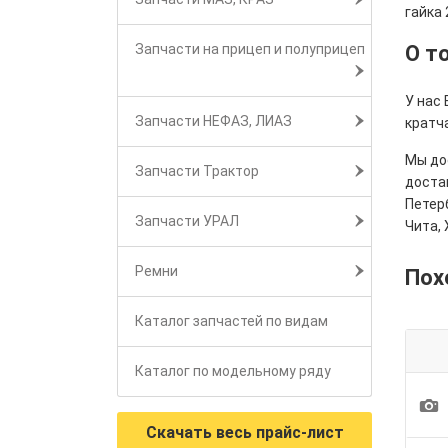
гайка 
О т
Запчасти на прицеп и полуприцеп
У нас 
Запчасти НЕФАЗ, ЛИАЗ
кратч
Мы дос
Запчасти Трактор
достав
Петерб
Запчасти УРАЛ
Чита, 
Ремни
Пох
Каталог запчастей по видам
Каталог по модельному ряду
1
Скачать весь прайс-лист