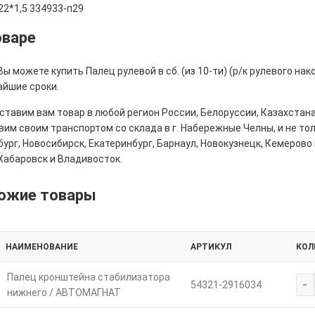
22*1,5 334933-п29
оваре
Вы можете купить Палец рулевой в сб. (из 10-ти) (р/к рулевого на
айшие сроки.
тавим вам товар в любой регион России, Белоруссии, Казахстана
им своим транспортом со склада в г. Набережные Челны, и не толь
ург, Новосибирск, Екатеринбург, Барнаул, Новокузнецк, Кемерово 
Хабаровск и Владивосток.
ожие товары
НАИМЕНОВАНИЕ
АРТИКУЛ
КОЛ
Палец кронштейна стабилизатора
-
54321-2916034
нижнего / АВТОМАГНАТ