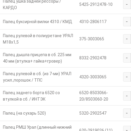
Палец ушка задней рессоры /
-
5425-2912478-10
КАРДО
-
Палец буксирной вилки 4310 / КМД
4310-2806117
Палец рулевой в полиуретане УРАЛ
-
375-3003065
М18х1,5
Палец дышла прицепа в сб. 225 мм
-
8332-2902478
40 мм (втулка+ гайка+гровер)
Палец рулевой в сб. (из 7-ми) УРАЛ
-
4320-3003065
усил.,порошок / ТПС
Палец заднего борта 6520 со
6520-8503066-
-
втулкой в сб. / ИНТЭК
20/8503060-20
-
Палец (на сухарь 520)
5320-2902547
Палец РМШ Урал (длинный нижний
-
620-2919026 (11)