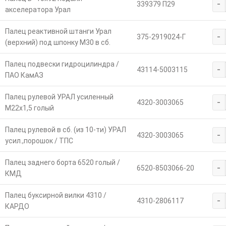
-
339379 П29
акселератора Урал
Палец реактивной штанги Урал
-
375-2919024-Г
(верхний) под шпонку М30 в сб.
Палец подвески гидроцилиндра /
-
43114-5003115
ПАО КамАЗ
Палец рулевой УРАЛ усиленный
-
4320-3003065
М22х1,5 голый
Палец рулевой в сб. (из 10-ти) УРАЛ
-
4320-3003065
усил.,порошок / ТПС
Палец заднего борта 6520 голый /
-
6520-8503066-20
КМД
Палец буксирной вилки 4310 /
-
4310-2806117
КАРДО