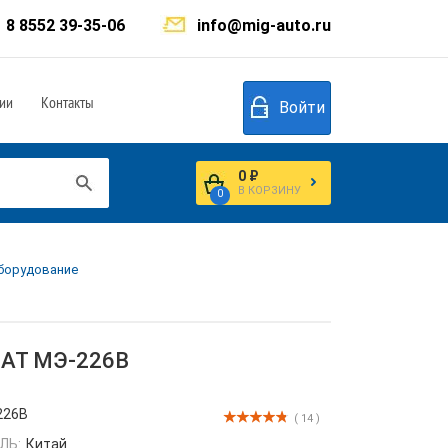
8 8552 39-35-06
info@mig-auto.ru
ии
Контакты
Войти
0 ₽
В КОРЗИНУ
0
оборудование
НАТ МЭ-226В
226В
( 14 )
ЛЬ:
Китай