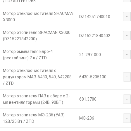
/ LUZAR LFh 0765
Мотор стеклоочистителя SHACMAN
-
DZ14251740010
X3000
Мотор отопителя SHACMAN X3000
-
DZ15221840402
(DZ15221842200)
Мотор омывателя Евро-4
-
21-297-000
(рестайлинг) 7 л / ZTD
Мотор стеклоочистителя с
-
редуктором МАЗ-6430, 540, 642208
6430-5205100
/ ZTD
Мотор отопителя ПАЗ в сборе с 2-
-
681.3780
мя вентиляторами (24В, 90ВТ)
Мотор отопителя МЭ-236 (УАЗ)
-
МЭ-236
12В/25 Вт./ ZTD