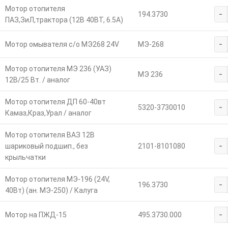
Мотор отопителя
-
194.3730
ПАЗ,ЗиЛ,трактора (12В 40ВТ, 6.5А)
-
Мотор омывателя с/о МЭ268 24V
МЭ-268
Мотор отопителя МЭ 236 (УАЗ)
-
МЭ 236
12В/25 Вт. / аналог
Мотор отопителя ДП 60-40вт
-
5320-3730010
Камаз,Краз,Урал / аналог
Мотор отопителя ВАЗ 12В
-
шариковый подшип., без
2101-8101080
крыльчатки
Мотор отопителя МЭ-196 (24V,
-
196.3730
40Вт) (ан. МЭ-250) / Калуга
-
Мотор на ПЖД-15
495.3730.000