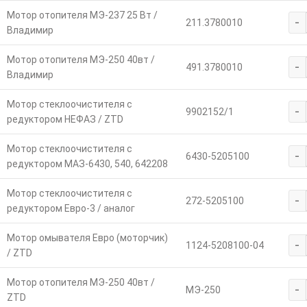
Мотор отопителя МЭ-237 25 Вт /
-
211.3780010
Владимир
Мотор отопителя МЭ-250 40вт /
-
491.3780010
Владимир
Мотор стеклоочистителя с
-
9902152/1
редуктором НЕФАЗ / ZTD
Мотор стеклоочистителя с
-
6430-5205100
редуктором МАЗ-6430, 540, 642208
Мотор стеклоочистителя с
-
272-5205100
редуктором Евро-3 / аналог
Мотор омывателя Евро (моторчик)
-
1124-5208100-04
/ ZTD
Мотор отопителя МЭ-250 40вт /
-
МЭ-250
ZTD