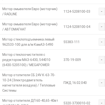
Мотор омывателя Евро (моторчик)
-
1124-5208100-03
/ RADLINE
Мотор омывателя Евро (моторчик)
-
1124-5208100-04
/ АВТОМАГНАТ
Мотор стеклоподъемника левый
-
55383-111
962533-100 для а/м КамАЗ-5490
Мотор стеклоочистителя с
-
редуктором МАЗ-6430, 544010
370-19-009
(6430-5205100) / MEGAPOWER
Мотор отопителя СБ 24V К-63-70-
10-24 (Электродвигатель
-
ПЖД 16.02.040
нагнетателя воздуха) / Тепловые
Системы
Мотор отопителя ДП 60-40,65-40вт
-
5320-3730010-02