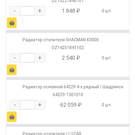
DZ15221840101
-
+
1 848 ₽
0 шт.
Ä
Радиатор отопителя SHACMAN X3000
DZ14251841102
-
+
2 540 ₽
0 шт.
Ä
Радиатор основной 64229 4-х рядный / Шадринск
64229-1301010
-
+
62 059 ₽
0 шт.
Ä
Радиатор отопителя / LUZAR