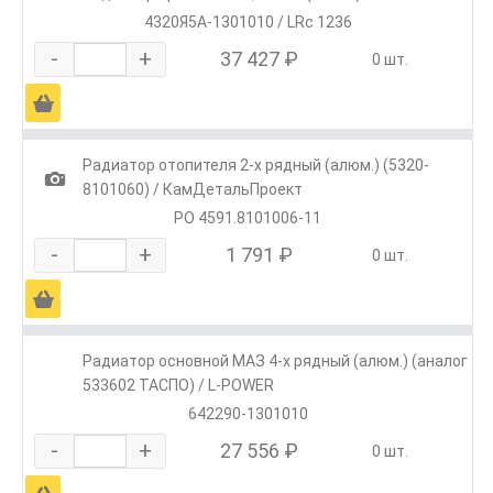
4320Я5А-1301010 / LRc 1236
-
+
37 427 ₽
0 шт.
Ä
Радиатор отопителя 2-х рядный (алюм.) (5320-
1
8101060) / КамДетальПроект
РО 4591.8101006-11
-
+
1 791 ₽
0 шт.
Ä
Радиатор основной МАЗ 4-х рядный (алюм.) (аналог
533602 ТАСПО) / L-POWER
642290-1301010
-
+
27 556 ₽
0 шт.