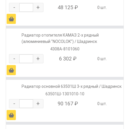
-
+
48 125 ₽
0 шт.
Ä
Радиатор отопителя КАМАЗ 2-х рядный
(алюминиевый "NOCOLOK") / Шадринск
4308А-8101060
-
+
6 302 ₽
0 шт.
Ä
Радиатор основной 63501Ш 3-х рядный / Шадринск
63501Ш-1301010-10
-
+
90 167 ₽
0 шт.
Ä