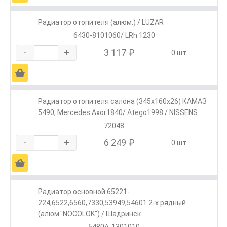
Радиатор отопителя (алюм.) / LUZAR
6430-8101060/ LRh 1230
-
+
3 117 ₽
0 шт.
Ä
Радиатор отопителя салона (345x160x26) КАМАЗ
5490, Mercedes Axor1840/ Atego1998 / NISSENS
72048
-
+
6 249 ₽
0 шт.
Ä
Радиатор основной 65221-
224,6522,6560,7330,53949,54601 2-х рядный
(алюм."NOCOLOK") / Шадринск