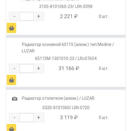
2105-8101060-23/ LRh 0398
-
+
2 221 ₽
0 шт.
Ä
Радиатор основной 65115 (алюм.) тип Modine /
LUZAR
65115М-1301010-23 / LRc07654
-
+
31 166 ₽
0 шт.
Ä
1
Радиатор отопителя (алюм.) / LUZAR
5320-8101060/ LRh 0720
-
+
3 119 ₽
0 шт.
Ä