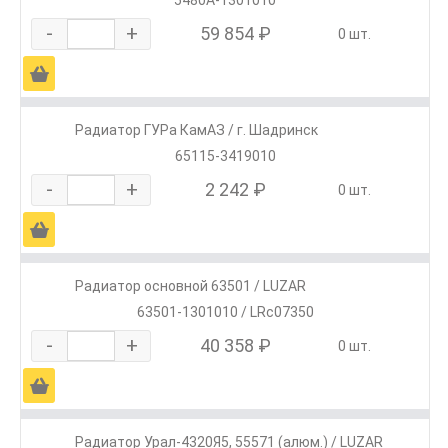
5480А-1301010
-
+
59 854 ₽
0 шт.
Ä
Радиатор ГУРа КамАЗ / г. Шадринск
65115-3419010
-
+
2 242 ₽
0 шт.
Ä
Радиатор основной 63501 / LUZAR
63501-1301010 / LRc07350
-
+
40 358 ₽
0 шт.
Ä
Радиатор Урал-4320Я5, 55571 (алюм.) / LUZAR