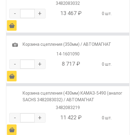
3482083032
-
+
13 467 ₽
0 шт.
Ä
1
Корзина сцепления (350мм) / АВТОМАГНАТ
14-1601090
-
+
8 717 ₽
0 шт.
Ä
Корзина сцепления (430мм) КАМАЗ-5490 (аналог
SACHS 3482083032) / АВТОМАГНАТ
3482083219
-
+
11 422 ₽
0 шт.
Ä