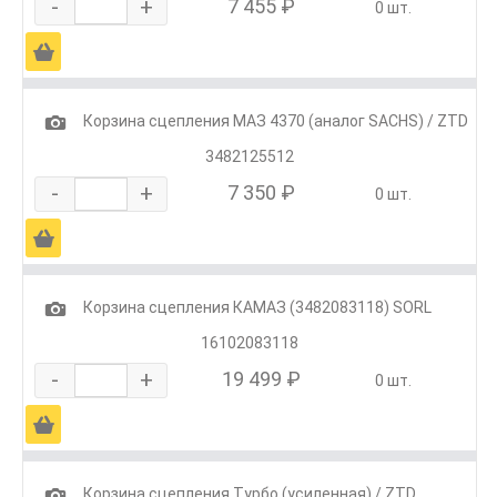
-
+
7 455 ₽
0 шт.
Ä
1
Корзина сцепления МАЗ 4370 (аналог SACHS) / ZTD
3482125512
-
+
7 350 ₽
0 шт.
Ä
1
Корзина сцепления КАМАЗ (3482083118) SORL
16102083118
-
+
19 499 ₽
0 шт.
Ä
1
Корзина сцепления Турбо (усиленная) / ZTD