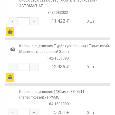
6460,6520,65221,65115, УРАЛ (лепестковая) /
АВТОМАГНАТ
3482083032
-
+
11 422 ₽
0 шт.
Ä
Корзина сцепления Турбо (усиленная) / Тюменский
1
Машиностроительный Завод
142-1601090
-
+
12 936 ₽
0 шт.
Ä
Корзина сцепления (430мм) 238, 7511
(лепестковая) / ПРАМО
184-1601090
-
+
15 281 ₽
0 шт.