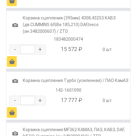
Ä
Корзина сцепления (395мм) 4308,43253 КАВЗ
1
(дв.CUMMINS 6ISBe 185,210) DAF,Iveco
(ан.3482000607) / ZTD
183482000474
-
+
15 572 ₽
0 шт.
Ä
1
Корзина сцепления Турбо (усиленная) / ПАО КамАЗ
142-1601090
-
+
17 777 ₽
0 шт.
Ä
Корзина сцепления MF362 КАМАЗ, ПАЗ, КАВЗ, DAF,
1