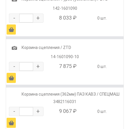
142-1601090
-
+
8 033 ₽
0 шт.
Ä
1
Корзина сцепления / ZTD
14-1601090-10
-
+
7 875 ₽
0 шт.
Ä
Корзина сцепления (362мм) ПАЗ КАВЗ / СПЕЦМАШ
3482116031
-
+
9 067 ₽
0 шт.
Ä