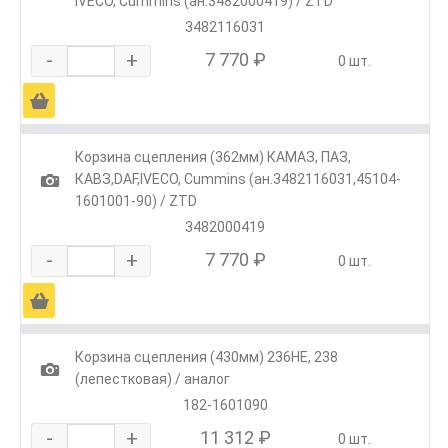
IVECO, Cummins (ан.3482000419) / ZTD
3482116031
-
+
7 770 ₽
0 шт.
Ä
Корзина сцепления (362мм) КАМАЗ, ПАЗ,
1
КАВЗ,DAF,IVECO, Cummins (ан.3482116031,45104-
1601001-90) / ZTD
3482000419
-
+
7 770 ₽
0 шт.
Ä
Корзина сцепления (430мм) 236НЕ, 238
1
(лепестковая) / аналог
182-1601090
-
+
11 312 ₽
0 шт.