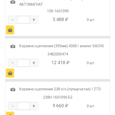
1
АВТОМАГНАТ
130-1601090
-
+
5 488 ₽
0 шт.
Ä
1
Корзина сцепления (395мм) 4308 / аналог SACHS
3482000474
-
+
12 418 ₽
0 шт.
Ä
1
Корзина сцепления 238 н/о (пупырчатая) / ZTD
238Н-1601090 Б2
-
+
9 660 ₽
0 шт.