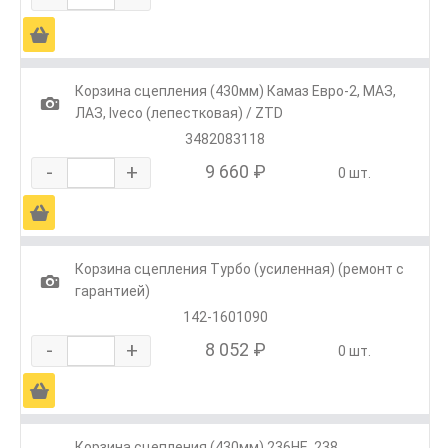
Ä
Корзина сцепления (430мм) Камаз Евро-2, МАЗ,
1
ЛАЗ, Iveco (лепестковая) / ZTD
3482083118
-
+
9 660 ₽
0 шт.
Ä
Корзина сцепления Турбо (усиленная) (ремонт с
1
гарантией)
142-1601090
-
+
8 052 ₽
0 шт.
Ä
Корзина сцепления (430мм) 236НЕ, 238