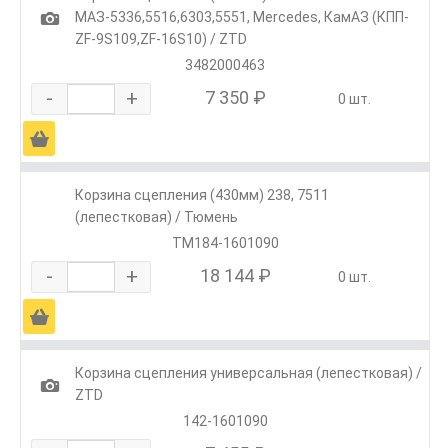
1
МАЗ-5336,5516,6303,5551, Mercedes, КамАЗ (КПП-
ZF-9S109,ZF-16S10) / ZTD
3482000463
-
+
7 350 ₽
0 шт.
Ä
Корзина сцепления (430мм) 238, 7511
(лепестковая) / Тюмень
ТМ184-1601090
-
+
18 144 ₽
0 шт.
Ä
Корзина сцепления универсальная (лепестковая) /
1
ZTD
142-1601090