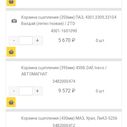
Ä
Корзина сцепления (350мм) ПАЗ, 4301,3309,33104
1
Валдай (лепестковая) / ZTD
4301-1601090
-
+
5 670 ₽
0 шт.
Ä
Корзина сцепления (395мм) 4308, DAF, Iveco /
АВТОМАГНАТ
3482000474
-
+
9 572 ₽
0 шт.
Ä
Корзина сцепления (430мм) МАЗ, Урал, ЛиАЗ-5256
3482000412