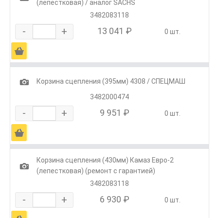
(лепестковая) / аналог SACHS
3482083118
-
+
13 041 ₽
0 шт.
Ä
1
Корзина сцепления (395мм) 4308 / СПЕЦМАШ
3482000474
-
+
9 951 ₽
0 шт.
Ä
Корзина сцепления (430мм) Камаз Евро-2
1
(лепестковая) (ремонт с гарантией)
3482083118
-
+
6 930 ₽
0 шт.