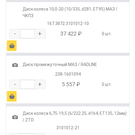
Диск колеса 10,0-20 (10/335, d281, ЕТ95) МАЗ /
ЧКПЗ
167.3872.3101012-10
-
+
37 422 ₽
0 шт.
Ä
1
Диск промежуточный МАЗ / RADLINE
238-1601094
-
+
5 557 ₽
0 шт.
Ä
Диск колеса 6,75-19,5 (6/222.25, d164, ET135, 12мм)
1
/ ZTD
3101012-21