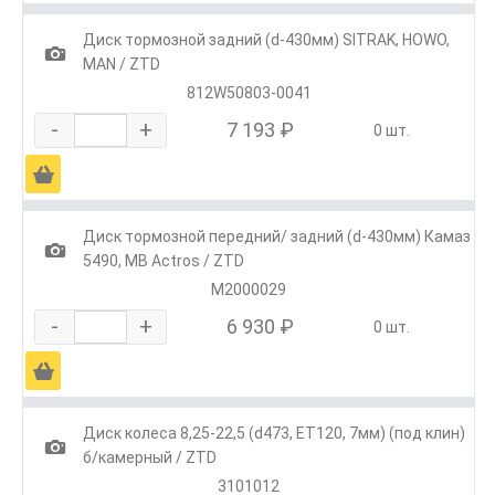
Диск тормозной задний (d-430мм) SITRAK, HOWO,
1
MAN / ZTD
812W50803-0041
-
+
7 193 ₽
0 шт.
Ä
Диск тормозной передний/ задний (d-430мм) Камаз
1
5490, MB Actros / ZTD
M2000029
-
+
6 930 ₽
0 шт.
Ä
Диск колеса 8,25-22,5 (d473, ЕТ120, 7мм) (под клин)
1
б/камерный / ZTD
3101012