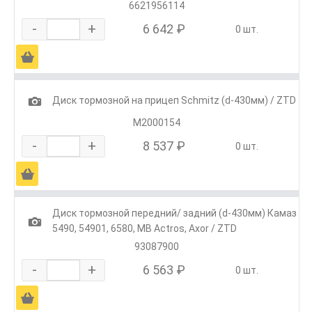
6621956114
-
+
6 642 ₽
0 шт.
Ä
1
Диск тормозной на прицеп Schmitz (d-430мм) / ZTD
M2000154
-
+
8 537 ₽
0 шт.
Ä
Диск тормозной передний/ задний (d-430мм) Камаз
1
5490, 54901, 6580, MB Actros, Axor / ZTD
93087900
-
+
6 563 ₽
0 шт.
Ä