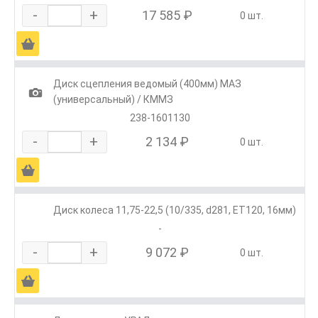
-
+
17 585 ₽
0 шт.
Ä
Диск сцепления ведомый (400мм) МАЗ
1
(универсальный) / КММЗ
238-1601130
-
+
2 134 ₽
0 шт.
Ä
Диск колеса 11,75-22,5 (10/335, d281, ET120, 16мм)
-
-
+
9 072 ₽
0 шт.
Ä