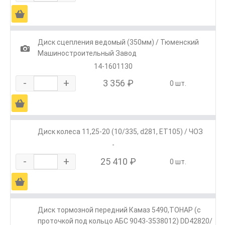
Ä
Диск сцепления ведомый (350мм) / Тюменский
1
Машиностроительный Завод
14-1601130
-
+
3 356 ₽
0 шт.
Ä
Диск колеса 11,25-20 (10/335, d281, ET105) / ЧОЗ
-
-
+
25 410 ₽
0 шт.
Ä
Диск тормозной передний Камаз 5490,ТОНАР (с
проточкой под кольцо АБС 9043-3538012) DD42820/