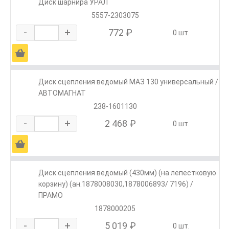
Диск шарнира УРАЛ
5557-2303075
-
+
772 ₽
0 шт.
Ä
Диск сцепления ведомый МАЗ 130 универсальный /
АВТОМАГНАТ
238-1601130
-
+
2 468 ₽
0 шт.
Ä
Диск сцепления ведомый (430мм) (на лепестковую
корзину) (ан.1878008030,1878006893/ 7196) /
ПРАМО
1878000205
-
+
5 019 ₽
0 шт.