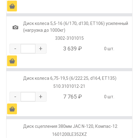
Ä
Диск колеса 5,5-16 (6/170, d130, ET106) усиленный
1
(нагрузка до 1000кг)
3302-3101015
-
+
3 639 ₽
0 шт.
Ä
Диск колеса 6,75-19,5 (6/222.25, d164, ET135)
510.3101012-21
-
+
7 765 ₽
0 шт.
Ä
Диск сцепления 380мм JAC N-120, Компас-12
1601200LE352XZ