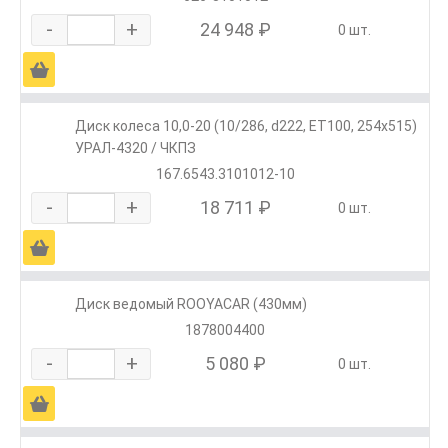
-
+
24 948 ₽
0 шт.
Ä
Диск колеса 10,0-20 (10/286, d222, ЕТ100, 254х515)
УРАЛ-4320 / ЧКПЗ
167.6543.3101012-10
-
+
18 711 ₽
0 шт.
Ä
Диск ведомый ROOYACAR (430мм)
1878004400
-
+
5 080 ₽
0 шт.
Ä