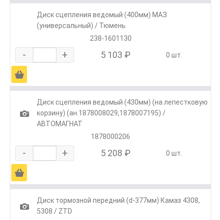
Диск сцепления ведомый (400мм) МАЗ
(универсальный) / Тюмень
238-1601130
-
+
5 103 ₽
0 шт.
Ä
Диск сцепления ведомый (430мм) (на лепестковую
1
корзину) (ан.1878008029,1878007195) /
АВТОМАГНАТ
1878000206
-
+
5 208 ₽
0 шт.
Ä
Диск тормозной передний (d-377мм) Камаз 4308,
1
5308 / ZTD