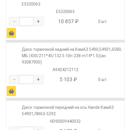
Е5320063
E5320063
-
+
10 857 ₽
0 шт.
Ä
Диск тормозной задний на КамАЗ 5490,54901,6580,
МБ (430/211*45/132.5 10n-238-m14*1.5)(ан.
93087900)
A9424212112
-
+
5 103 ₽
0 шт.
Ä
Диск тормозной передний на ось Hande КамАЗ
54901,ЛИАЗ-5292
HD90009440032