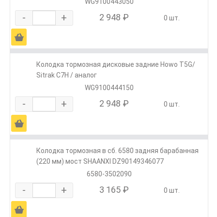
WG9100443050
-
+
2 948 ₽
0 шт.
Ä
Колодка тормозная дисковые задние Howo T5G/
Sitrak C7H / аналог
WG9100444150
-
+
2 948 ₽
0 шт.
Ä
Колодка тормозная в сб. 6580 задняя барабанная
(220 мм) мост SHAANXI DZ90149346077
6580-3502090
-
+
3 165 ₽
0 шт.
Ä