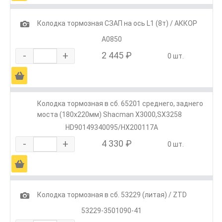
1
Колодка тормозная СЗАП на ось L1 (8т) / АККОР
А0850
-
+
2 445 ₽
0 шт.
Ä
Колодка тормозная в сб. 65201 среднего, заднего
моста (180х220мм) Shacman X3000,SX3258
HD90149340095/HX200117A
-
+
4 330 ₽
0 шт.
Ä
1
Колодка тормозная в сб. 53229 (литая) / ZTD
53229-3501090-41