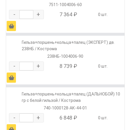
7511-1004006-60
-
+
7 364 ₽
0 шт.
Ä
Гильза+поршень+кольца+палец (ЭКСПЕРТ) дв.
238НБ / Кострома
238НБ-1004006-90
-
+
8 739 ₽
0 шт.
Ä
Гильза+поршень+кольца+палец (ДАЛЬНОБОЙ) 10
гр с белой гильзой / Кострома
740-1000128-АК-44-01
-
+
6 848 ₽
0 шт.
Ä