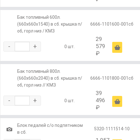
Бак топливный 600л.
(660х660х1540) в сб. крышка п/
6666-1101600-001сб
об, горл низ / КМЗ
29
-
+
579
Ä
0 шт.
₽
Бак топливный 800л.
(660х660х2040) в сб. крышка п/
6666-1101800-001сб
об, горл низ // КМЗ
39
-
+
496
Ä
0 шт.
₽
Блок педалей с/о подпятником
1
5320-1111514-10
в сб.