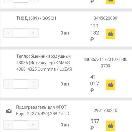
₽
ТНВД (089) / BOSCH
0445020089
111
-
+
132
Ä
0 шт.
₽
Теплообменник воздушный
43085А-1172010 / LRIC
43085 (Интеркулер) КАМАЗ
0708
4308, 4325 Cummins / LUZAR
41
-
+
017
Ä
0 шт.
₽
Подогреватель для ФГОТ
1
2901700210
Евро-2 (270/420) 24В / ZTD
557
-
+
Ä
0 шт.
₽