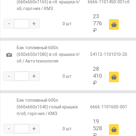
(660х660х1165) в сб. крышка п/
6666-1101450-001сб
об, горл низ / КМЗ
23
-
+
776
Ä
0 шт.
₽
Бак топливный 600л.
1
(650х650х1580) в сб. крышка п/
54112-1101010-20
об / Автотехнология
28
-
+
410
Ä
0 шт.
₽
Бак топливный 600л.
(660х660х1540) голый крышка
6666-1101600-001
п/об, горл низ / КМЗ
19
-
+
528
Ä
0 шт.
₽