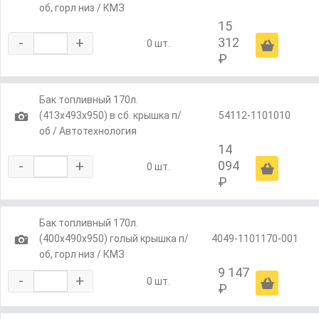
об, горл низ / КМЗ
15
-
+
312
Ä
0 шт.
₽
Бак топливный 170л.
1
(413х493х950) в сб. крышка п/
54112-1101010
об / Автотехнология
14
-
+
094
Ä
0 шт.
₽
Бак топливный 170л.
1
(400х490х950) голый крышка п/
4049-1101170-001
об, горл низ / КМЗ
9 147
-
+
Ä
0 шт.
₽