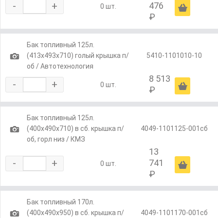
-
+
476
Ä
0 шт.
₽
Бак топливный 125л.
1
(413х493х710) голый крышка п/
5410-1101010-10
об / Автотехнология
8 513
-
+
Ä
0 шт.
₽
Бак топливный 125л.
1
(400х490х710) в сб. крышка п/
4049-1101125-001сб
об, горл низ / КМЗ
13
-
+
741
Ä
0 шт.
₽
Бак топливный 170л.
1
(400х490х950) в сб. крышка п/
4049-1101170-001сб