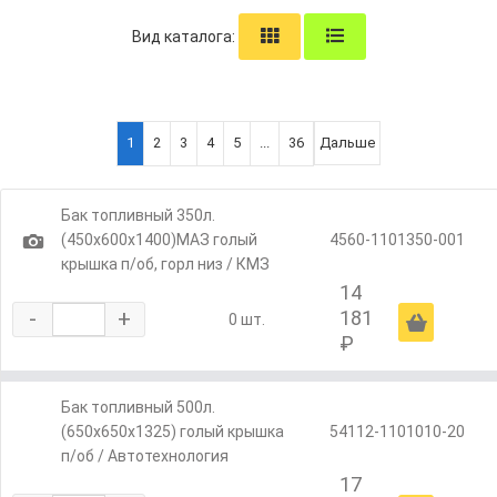
Вид каталога:
1
2
3
4
5
...
36
Дальше
Бак топливный 350л.
1
(450х600х1400)МАЗ голый
4560-1101350-001
крышка п/об, горл низ / КМЗ
14
-
+
181
Ä
0 шт.
₽
Бак топливный 500л.
(650х650х1325) голый крышка
54112-1101010-20
п/об / Автотехнология
17