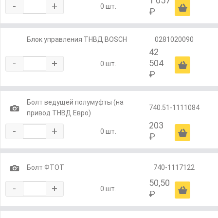
1 057
-
+
Ä
0 шт.
₽
Блок управления ТНВД BOSCH
0281020090
42
-
+
504
Ä
0 шт.
₽
Болт ведущей полумуфты (на
1
740.51-1111084
привод ТНВД Евро)
203
-
+
Ä
0 шт.
₽
1
Болт ФТОТ
740-1117122
50,50
-
+
Ä
0 шт.
₽