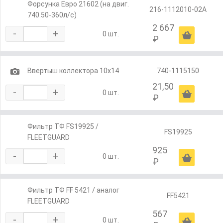
Форсунка Евро 21602 (на двиг.
216-1112010-02А
740.50-360л/с)
2 667
-
+
Ä
0 шт.
₽
1
Ввертыш коллектора 10х14
740-1115150
21,50
-
+
Ä
0 шт.
₽
Фильтр ТФ FS19925 /
FS19925
FLEETGUARD
925
-
+
Ä
0 шт.
₽
Фильтр ТФ FF 5421 / аналог
FF5421
FLEETGUARD
567
-
+
Ä
0 шт.