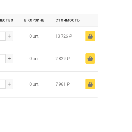
ЧЕСТВО
В КОРЗИНЕ
СТОИМОСТЬ
+
Ä
0 шт.
13 726 ₽
+
Ä
0 шт.
2 829 ₽
+
Ä
0 шт.
7 961 ₽