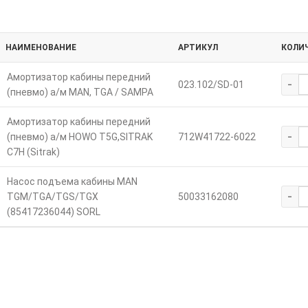
НАИМЕНОВАНИЕ
АРТИКУЛ
КОЛИ
Амортизатор кабины передний
-
023.102/SD-01
(пневмо) а/м MAN, TGA / SAMPA
Амортизатор кабины передний
-
(пневмо) а/м HOWO T5G,SITRAK
712W41722-6022
C7H (Sitrak)
Насос подъема кабины MAN
-
TGM/TGA/TGS/TGX
50033162080
(85417236044) SORL