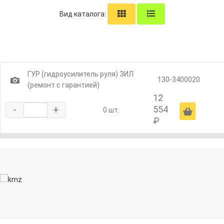
Вид каталога:
ГУР (гидроусилитель руля) ЗИЛ
1
130-3400020
(ремонт с гарантией)
12
-
+
554
Ä
0 шт.
₽