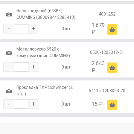
Насос водяной (6 ISBE)
1
4891252
CUMMINS (3800984/ 3285410)
1 679
-
+
Ä
0 шт.
₽
Металлорукав 6520 с
1
6520-1203012-31
хомутами (двиг. CUMMINS)
2 643
-
+
Ä
0 шт.
₽
Прокладка ТКР Schwitzer (2
1
54115-1203023-20
отв.)
-
+
15 ₽
Ä
0 шт.