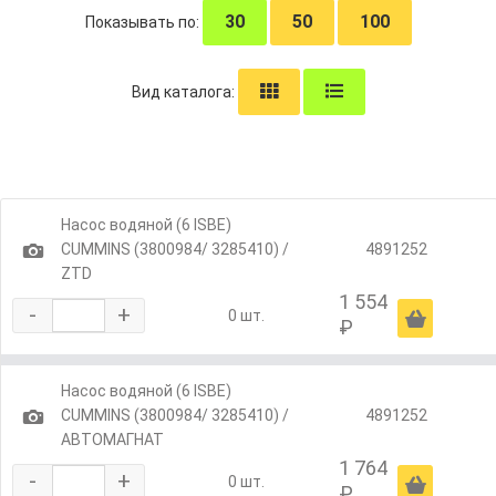
30
50
100
Показывать по:
Вид каталога:
Насос водяной (6 ISBE)
1
CUMMINS (3800984/ 3285410) /
4891252
ZTD
1 554
-
+
Ä
0 шт.
₽
Насос водяной (6 ISBE)
1
CUMMINS (3800984/ 3285410) /
4891252
АВТОМАГНАТ
1 764
-
+
Ä
0 шт.
₽