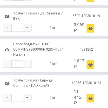
Труба приемная дв. Cummins /
1
6520-1203010-19
ВВК
3 969
-
+
Ä
0 шт.
₽
Насос водяной (6 ISBE)
1
CUMMINS (3800984/ 3285410) /
4891252
Импорт
1 617
-
+
Ä
0 шт.
₽
Труба приемная Евро дв.
1
43255-1203010-24
Cummins / ПАО КамАЗ
11
-
+
445
Ä
0 шт.
₽