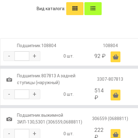
Вид каталога:
Подшипник 108804
108804
-
+
92 ₽
Ä
0 шт.
Подшипник 807813 А задней
1
3307-807813
ступицы (наружный)
514
-
+
Ä
0 шт.
₽
Подшипник выжимной
1
306559 (0688811)
ЗИЛ-130,5301 (306559,0688811)
222
-
+
Ä
0 шт.
₽