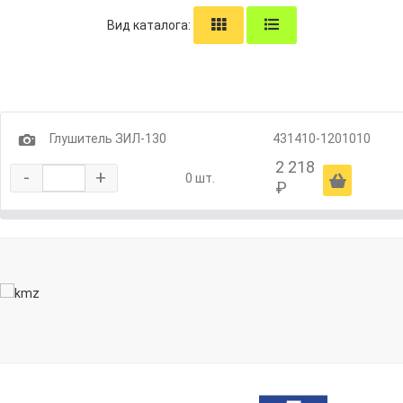
Вид каталога:
1
Глушитель ЗИЛ-130
431410-1201010
2 218
-
+
Ä
0 шт.
₽