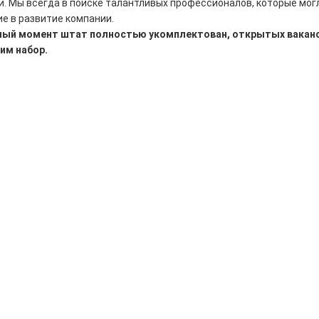
и. Мы всегда в поиске талантливых профессионалов, которые мог
е в развитие компании.
ный момент штат полностью укомплектован, открытых ваканси
им набор.