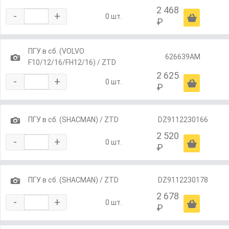
2 468
-
+
Ä
0 шт.
₽
ПГУ в сб. (VOLVO
1
626639AM
F10/12/16/FH12/16) / ZTD
2 625
-
+
Ä
0 шт.
₽
1
ПГУ в сб. (SHACMAN) / ZTD
DZ9112230166
2 520
-
+
Ä
0 шт.
₽
1
ПГУ в сб. (SHACMAN) / ZTD
DZ9112230178
2 678
-
+
Ä
0 шт.
₽