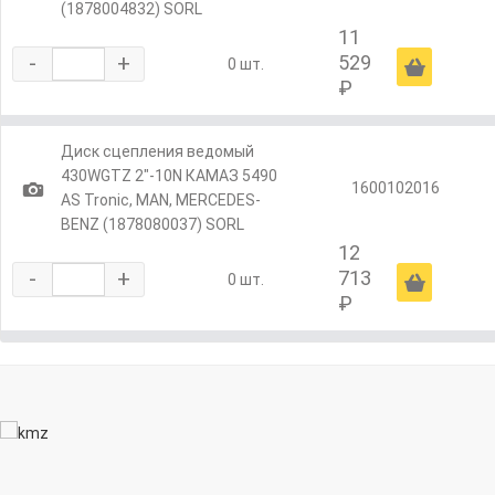
(1878004832) SORL
11
-
+
529
Ä
0 шт.
₽
Диск сцепления ведомый
430WGTZ 2"-10N КАМАЗ 5490
1
1600102016
AS Tronic, MAN, MERCEDES-
BENZ (1878080037) SORL
12
-
+
713
Ä
0 шт.
₽