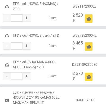
ПГУ в сб. (HOWO, SHACMAN) /
1
WG9114230023
ZTD
2 520
-
+
Ä
0 шт.
₽
1
ПГУ в сб. (HOWO, Sitrak) / ZTD
WG9725230042
3 465
-
+
Ä
0 шт.
₽
ПГУ в сб. (SHACMAN X3000,
1
DZ93189230080
M3000 Евро-5) / ZTD
2 678
-
+
Ä
0 шт.
₽
Диск сцепления ведомый
430WGTZ 2"-10N КАМАЗ 6520,
1
1600102013
МАЗ, MAN, RENAULT