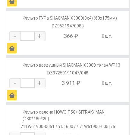
Ä
Фильтр ГУРа SHACMAN X3000(8х4) (60х175мм)
DZ95319470088
-
+
366 ₽
0 шт.
Ä
Фильтр воздушный SHACMAN X3000 тягач WP13
DZ97259191047/048
-
+
3 911 ₽
0 шт.
Ä
Фильтр салона HOWO T5G/ SITRAK/ MAN
(430*180*20)
711W61900-0051 / YD16007 / 71W61900-0051/5