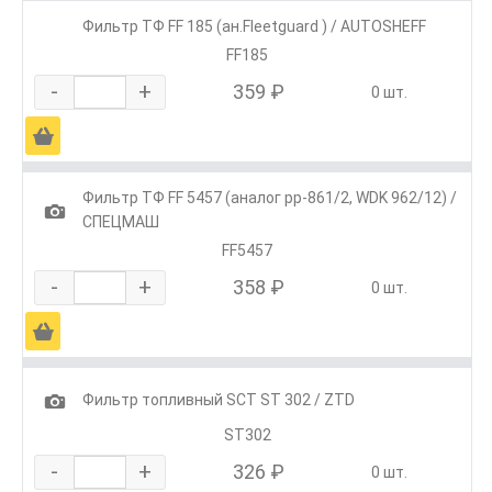
Фильтр ТФ FF 185 (ан.Fleetguard ) / AUTOSHEFF
FF185
-
+
359 ₽
0 шт.
Ä
Фильтр ТФ FF 5457 (аналог pp-861/2, WDK 962/12) /
1
СПЕЦМАШ
FF5457
-
+
358 ₽
0 шт.
Ä
1
Фильтр топливный SCT ST 302 / ZTD
SТ302
-
+
326 ₽
0 шт.