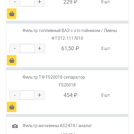
-
+
229 ₽
0 шт.
Ä
Фильтр топливный ВАЗ с отстойником / Ливны
ФТ012-1117010
-
+
61,50 ₽
0 шт.
Ä
Фильтр ТФ FS20018 сепаратор
FS20018
-
+
454 ₽
0 шт.
Ä
1
Фильтр мочевины AS2474 / аналог