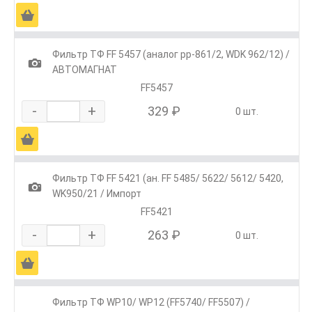
Ä
Фильтр ТФ FF 5457 (аналог pp-861/2, WDK 962/12) /
1
АВТОМАГНАТ
FF5457
-
+
329 ₽
0 шт.
Ä
Фильтр ТФ FF 5421 (ан. FF 5485/ 5622/ 5612/ 5420,
1
WK950/21 / Импорт
FF5421
-
+
263 ₽
0 шт.
Ä
Фильтр ТФ WP10/ WP12 (FF5740/ FF5507) /