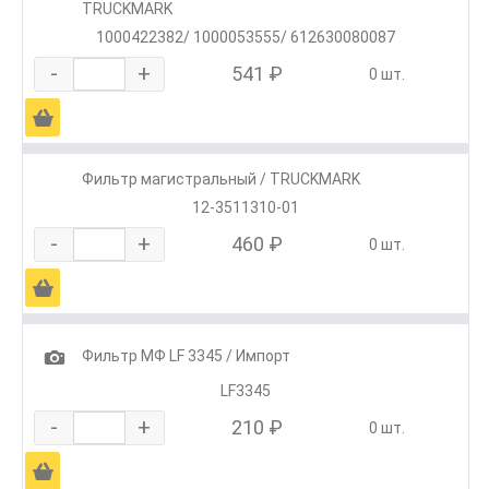
TRUCKMARK
1000422382/ 1000053555/ 612630080087
-
+
541 ₽
0 шт.
Ä
Фильтр магистральный / TRUCKMARK
12-3511310-01
-
+
460 ₽
0 шт.
Ä
1
Фильтр МФ LF 3345 / Импорт
LF3345
-
+
210 ₽
0 шт.
Ä