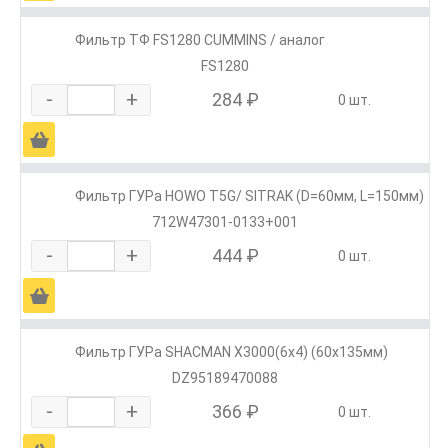
Фильтр ТФ FS1280 CUMMINS / аналог
FS1280
-
+
284 ₽
0 шт.
Ä
Фильтр ГУРа HOWO T5G/ SITRAK (D=60мм, L=150мм)
712W47301-0133+001
-
+
444 ₽
0 шт.
Ä
Фильтр ГУРа SHACMAN X3000(6х4) (60х135мм)
DZ95189470088
-
+
366 ₽
0 шт.