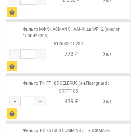
0 шт.
Ä
Фильтр МФ SHACMAN SHAANXI дв.WP12 (аналог
1000428205)
612630010239
-
+
773 ₽
0 шт.
Ä
Фильтр ТФ FF 185 SELERUS (ан.Fleetguard )
SRFFF185
-
+
489 ₽
0 шт.
Ä
Фильтр ТФ FS1003 CUMMINS / TRUCKMARK