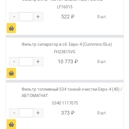
LF16015
-
+
522 ₽
0 шт.
Ä
Фильтр-сепаратор в сб. Евро-4 (Cummins ISLe)
FH23815VG
-
+
10 773 ₽
0 шт.
Ä
Фильтр топливный 534 тонкой очистки Евро-4 (40) /
АВТОМАГНАТ
5340.1117075
-
+
373 ₽
0 шт.
Ä