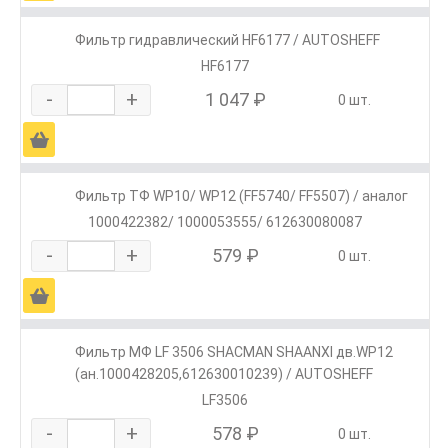
Фильтр гидравлический HF6177 / AUTOSHEFF
HF6177
-
+
1 047 ₽
0 шт.
Ä
Фильтр ТФ WP10/ WP12 (FF5740/ FF5507) / аналог
1000422382/ 1000053555/ 612630080087
-
+
579 ₽
0 шт.
Ä
Фильтр МФ LF 3506 SHACMAN SHAANXI дв.WP12
(ан.1000428205,612630010239) / AUTOSHEFF
LF3506
-
+
578 ₽
0 шт.