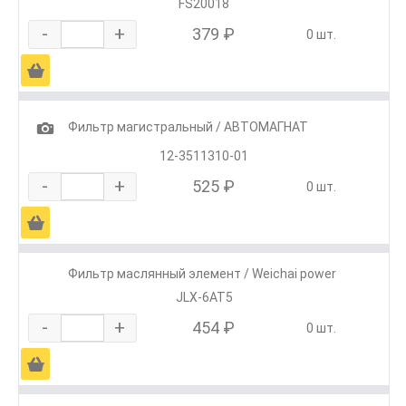
FS20018
-
+
379 ₽
0 шт.
Ä
1
Фильтр магистральный / АВТОМАГНАТ
12-3511310-01
-
+
525 ₽
0 шт.
Ä
Фильтр маслянный элемент / Weichai power
JLX-6AT5
-
+
454 ₽
0 шт.
Ä