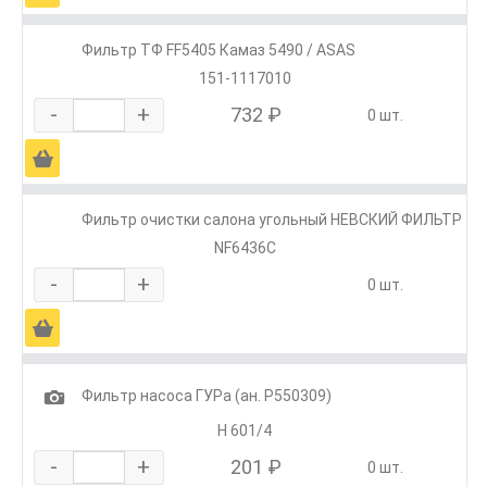
Фильтр ТФ FF5405 Камаз 5490 / ASAS
151-1117010
-
+
732 ₽
0 шт.
Ä
Фильтр очистки салона угольный НЕВСКИЙ ФИЛЬТР
NF6436C
-
+
0 шт.
Ä
1
Фильтр насоса ГУРа (ан. Р550309)
H 601/4
-
+
201 ₽
0 шт.