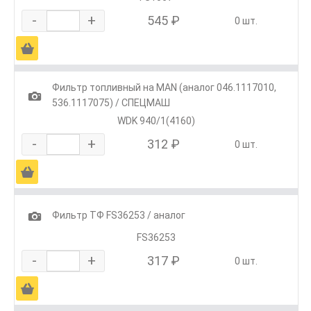
-
+
545 ₽
0 шт.
Ä
Фильтр топливный на MAN (аналог 046.1117010,
1
536.1117075) / СПЕЦМАШ
WDK 940/1(4160)
-
+
312 ₽
0 шт.
Ä
1
Фильтр ТФ FS36253 / аналог
FS36253
-
+
317 ₽
0 шт.
Ä