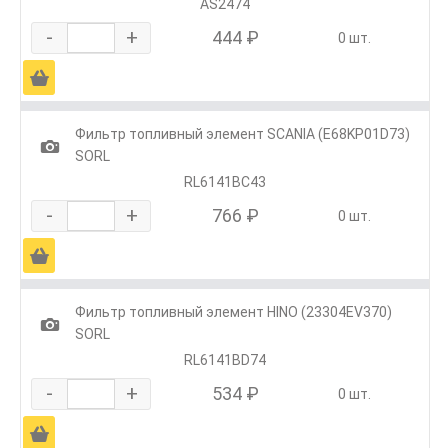
AS2474
-
+
444 ₽
0 шт.
Ä
Фильтр топливный элемент SCANIA (E68KP01D73)
1
SORL
RL6141BC43
-
+
766 ₽
0 шт.
Ä
Фильтр топливный элемент HINO (23304EV370)
1
SORL
RL6141BD74
-
+
534 ₽
0 шт.
Ä