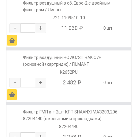
Фильтр воздушный в сб. Евро-2 с двойным
фильтром / Ливны
721-1109510-10
-
+
11 030 ₽
0 шт.
Ä
Фильтр воздушный HOWO/SITRAK C7H
(основной+картридж) / FILMANT
K2652PU
-
+
2 482 ₽
0 шт.
Ä
Фильтр ГМП к-т 2шт КПП SHAANXI МАЗ203,206
82204440 (с кольцами и прокладками)
82204440
-
+
2 258 ₽