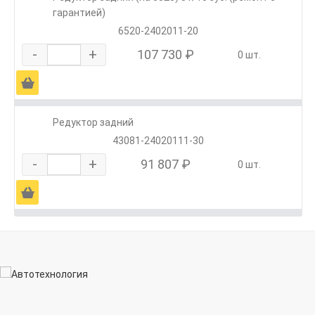
гарантией)
6520-2402011-20
-
+
107 730 ₽
0 шт.
Ä
Редуктор задний
43081-24020111-30
-
+
91 807 ₽
0 шт.
Ä