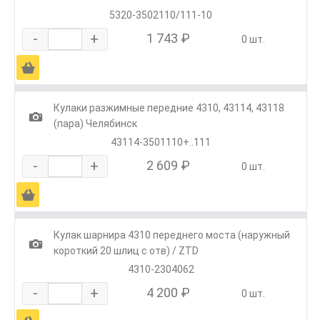
5320-3502110/111-10
-
+
1 743 ₽
0 шт.
Ä
Кулаки разжимные передние 4310, 43114, 43118
1
(пара) Челябинск
43114-3501110+..111
-
+
2 609 ₽
0 шт.
Ä
Кулак шарнира 4310 переднего моста (наружный
1
короткий 20 шлиц с отв) / ZTD
4310-2304062
-
+
4 200 ₽
0 шт.