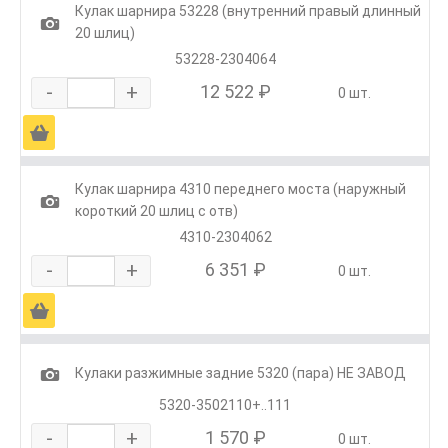
Кулак шарнира 53228 (внутренний правый длинный
1
20 шлиц)
53228-2304064
-
+
12 522 ₽
0 шт.
Ä
Кулак шарнира 4310 переднего моста (наружный
1
короткий 20 шлиц с отв)
4310-2304062
-
+
6 351 ₽
0 шт.
Ä
1
Кулаки разжимные задние 5320 (пара) НЕ ЗАВОД
5320-3502110+..111
-
+
1 570 ₽
0 шт.