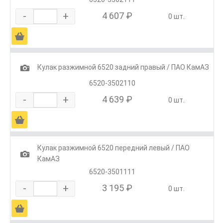
-
+
4 607 ₽
0 шт.
Ä
1
Кулак разжимной 6520 задний правый / ПАО КамАЗ
6520-3502110
-
+
4 639 ₽
0 шт.
Ä
Кулак разжимной 6520 передний левый / ПАО
1
КамАЗ
6520-3501111
-
+
3 195 ₽
0 шт.
Ä