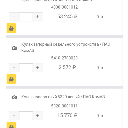
4308-3001012
-
+
53 245 ₽
0 шт.
Ä
Кулак запорный седельного устройства / ПАО
1
КамАЗ
5410-2703028
-
+
2 572 ₽
0 шт.
Ä
1
Кулак поворотный 5320 левый / ПАО КамАЗ
5320-3001011
-
+
15 770 ₽
0 шт.
Ä