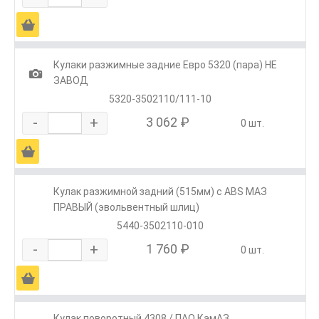
Ä
Кулаки разжимные задние Евро 5320 (пара) НЕ
1
ЗАВОД
5320-3502110/111-10
-
+
3 062 ₽
0 шт.
Ä
Кулак разжимной задний (515мм) с ABS МАЗ
ПРАВЫЙ (эвольвентный шлиц)
5440-3502110-010
-
+
1 760 ₽
0 шт.
Ä
Кулак поворотный 4308 / ПАО КамАЗ