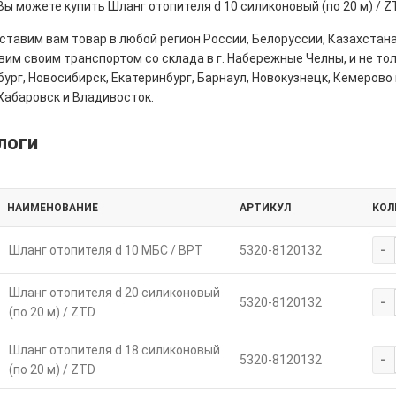
Вы можете купить Шланг отопителя d 10 силиконовый (по 20 м) / Z
тавим вам товар в любой регион России, Белоруссии, Казахстана
им своим транспортом со склада в г. Набережные Челны, и не толь
ург, Новосибирск, Екатеринбург, Барнаул, Новокузнецк, Кемерово 
Хабаровск и Владивосток.
логи
НАИМЕНОВАНИЕ
АРТИКУЛ
КОЛ
-
Шланг отопителя d 10 МБС / ВРТ
5320-8120132
Шланг отопителя d 20 силиконовый
-
5320-8120132
(по 20 м) / ZTD
Шланг отопителя d 18 силиконовый
-
5320-8120132
(по 20 м) / ZTD