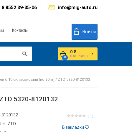
8 8552 39-35-06
info@mig-auto.ru
ии
Контакты
Войти
0 ₽
В КОРЗИНУ
0
я d 10 силиконовый (по 20 м) / ZTD 5320-8120132
/ ZTD 5320-8120132
-8120132
( 0 )
ЛЬ:
ZTD
В закладки