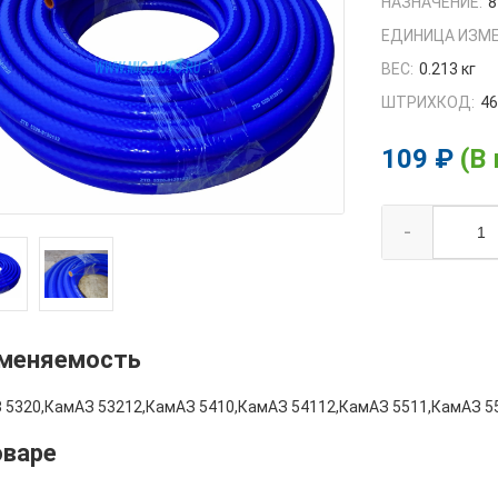
НАЗНАЧЕНИЕ:
8
ЕДИНИЦА ИЗМЕ
ВЕС:
0.213 кг
ШТРИХКОД:
4
109 ₽
(В
-
меняемость
 5320,КамАЗ 53212,КамАЗ 5410,КамАЗ 54112,КамАЗ 5511,КамАЗ 5
оваре