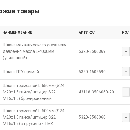
ожие товары
НАИМЕНОВАНИЕ
АРТИКУЛ
КОЛ
Шланг механического указателя
-
давления масла L-4000мм
5320-3506369
(усиленный)
-
Шланг ПГУ прямой
5320-1602590
Шланг тормозной L-650мм (S24
-
M20х1.5 гайка/ штуцер S22
43118-3506060-20
M16х1.5) бронированный
Шланг тормозной L-600мм (S24
-
М20х1.5 гайка/ штуцер S22
5320-3506060
М16х1.5) в пружине / ТМК