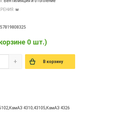
1. Вентилияция и отопление
РЕНИЯ:
м
657819808325
 корзине 0 шт.)
+
В корзину
5102,КамАЗ 4310,43105,КамАЗ 4326