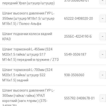
-
375-3506045-01
передний Урал (штуцер/штуцер)
Шланг высокого давления ГУР L-
-
350мм (штуцер М18х1.5/ штуцер
65222-3408020-20
М18х1.5) / Полюс-Альфа
Шланг подкачки колеса задний
-
255БС-4224190-Б
КРАЗ
Шланг тормозной L-455мм (S24
-
М20х1.5 гайка/ штуцер S17
5549-3506187
М14х1.5) передний в пружине / ZTD
Шланг тормозной L-700мм (S24
-
М20х1.5 гайка/ штуцер S22
938-3506060
М16х1.5) задний
Шланг высокого давления ГУР L-
300мм (гайка/ гайка) УРАЛ
-
5557Я2-3408678-01
короткий (загн.+прям.) (375-
3408679)