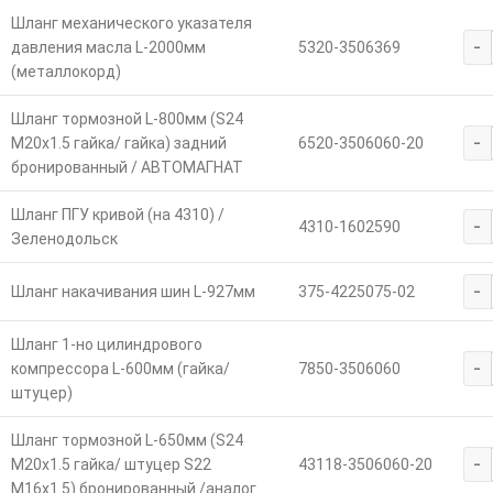
Шланг механического указателя
-
давления масла L-2000мм
5320-3506369
(металлокорд)
Шланг тормозной L-800мм (S24
-
М20х1.5 гайка/ гайка) задний
6520-3506060-20
бронированный / АВТОМАГНАТ
Шланг ПГУ кривой (на 4310) /
-
4310-1602590
Зеленодольск
-
Шланг накачивания шин L-927мм
375-4225075-02
Шланг 1-но цилиндрового
-
компрессора L-600мм (гайка/
7850-3506060
штуцер)
Шланг тормозной L-650мм (S24
-
M20х1.5 гайка/ штуцер S22
43118-3506060-20
M16х1.5) бронированный /аналог