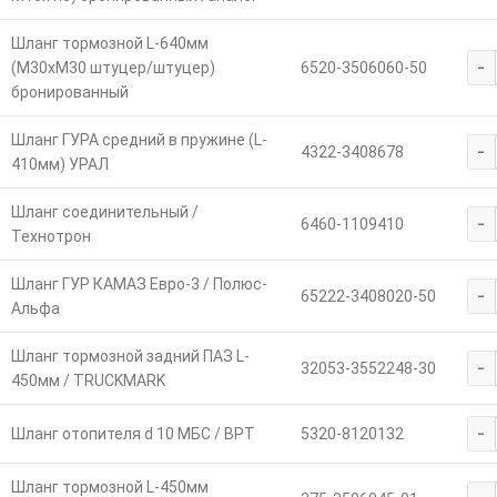
Шланг тормозной L-640мм
-
(М30хМ30 штуцер/штуцер)
6520-3506060-50
бронированный
Шланг ГУРА средний в пружине (L-
-
4322-3408678
410мм) УРАЛ
Шланг соединительный /
-
6460-1109410
Технотрон
Шланг ГУР КАМАЗ Евро-3 / Полюс-
-
65222-3408020-50
Альфа
Шланг тормозной задний ПАЗ L-
-
32053-3552248-30
450мм / TRUCKMARK
-
Шланг отопителя d 10 МБС / ВРТ
5320-8120132
Шланг тормозной L-450мм