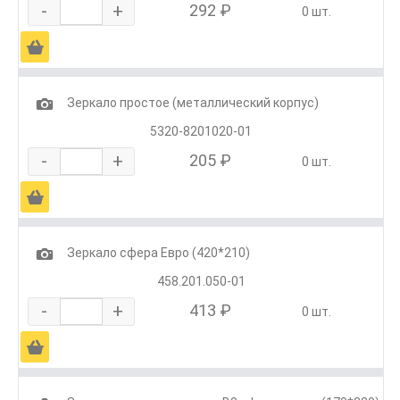
-
+
292 ₽
0 шт.
Ä
1
Зеркало простое (металлический корпус)
5320-8201020-01
-
+
205 ₽
0 шт.
Ä
1
Зеркало сфера Евро (420*210)
458.201.050-01
-
+
413 ₽
0 шт.
Ä