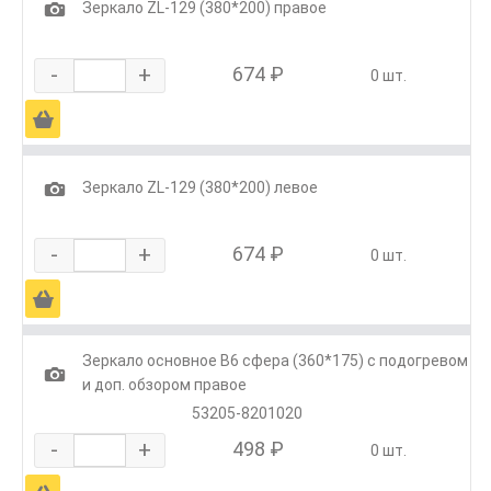
1
Зеркало ZL-129 (380*200) правое
-
+
674 ₽
0 шт.
Ä
1
Зеркало ZL-129 (380*200) левое
-
+
674 ₽
0 шт.
Ä
Зеркало основное В6 сфера (360*175) с подогревом
1
и доп. обзором правое
53205-8201020
-
+
498 ₽
0 шт.