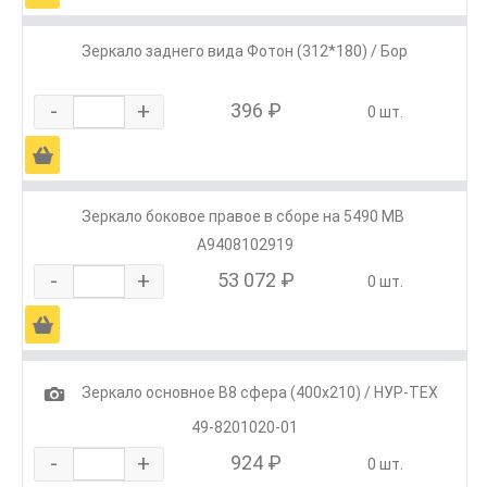
Зеркало заднего вида Фотон (312*180) / Бор
-
+
396 ₽
0 шт.
Ä
Зеркало боковое правое в сборе на 5490 МВ
А9408102919
-
+
53 072 ₽
0 шт.
Ä
1
Зеркало основное В8 сфера (400х210) / НУР-ТЕХ
49-8201020-01
-
+
924 ₽
0 шт.