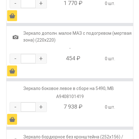
-
+
1 770 ₽
0 шт.
Ä
Зеркало дополн. малое МАЗ с подогревом (мертвая
1
зона) (220х220)
-
-
+
454 ₽
0 шт.
Ä
Зеркало боковое левое в сборе на 5490, МВ
А9408101419
-
+
7 938 ₽
0 шт.
Ä
Зеркало бордюрное без кронштейна (252х156) /