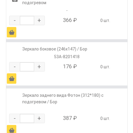
подогревом
-
-
+
366 ₽
0 шт.
Ä
Зеркало боковое (246х147) / Бор
53A-8201418
-
+
176 ₽
0 шт.
Ä
Зеркало заднего вида Фотон (312*180) с
подогревом / Бор
-
+
387 ₽
0 шт.
Ä