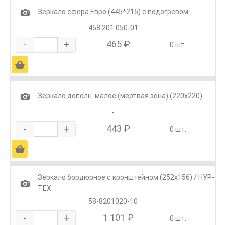
1
Зеркало сфера Евро (445*215) с подогревом
458.201.050-01
-
+
465 ₽
0 шт.
Ä
1
Зеркало дополн. малое (мертвая зона) (220х220)
-
-
+
443 ₽
0 шт.
Ä
Зеркало бордюрное с кронштейном (252х156) / НУР-
1
ТЕХ
58-8201020-10
-
+
1 101 ₽
0 шт.