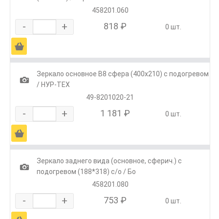
458201.060
-
+
818 ₽
0 шт.
Ä
Зеркало основное В8 сфера (400х210) с подогревом
1
/ НУР-ТЕХ
49-8201020-21
-
+
1 181 ₽
0 шт.
Ä
Зеркало заднего вида (основное, сферич.) с
1
подогревом (188*318) с/о / Бо
458201.080
-
+
753 ₽
0 шт.