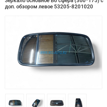
Зеркало основное В6 сфера (360*175) с
доп. обзором левое 53205-8201020