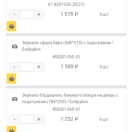
61-8201020-20(21)
-
+
1 078 ₽
0 шт.
Ä
Зеркало сфера Евро (440*210) с подогревом /
1
Бобруйск
458201.050-01
-
+
1 588 ₽
0 шт.
Ä
Зеркало бордюрное, бокового обзора на дверь с
1
подогревом (180*250) / Бобруйск
458201.060-01
-
+
1 252 ₽
0 шт.
Ä