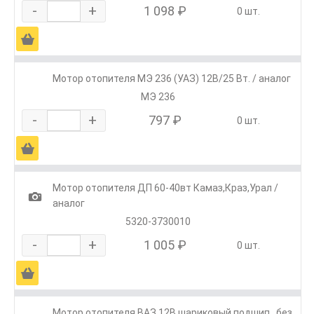
-
+
1 098 ₽
0 шт.
Ä
Мотор отопителя МЭ 236 (УАЗ) 12В/25 Вт. / аналог
МЭ 236
-
+
797 ₽
0 шт.
Ä
Мотор отопителя ДП 60-40вт Камаз,Краз,Урал /
1
аналог
5320-3730010
-
+
1 005 ₽
0 шт.
Ä
Мотор отопителя ВАЗ 12В шариковый подшип., без