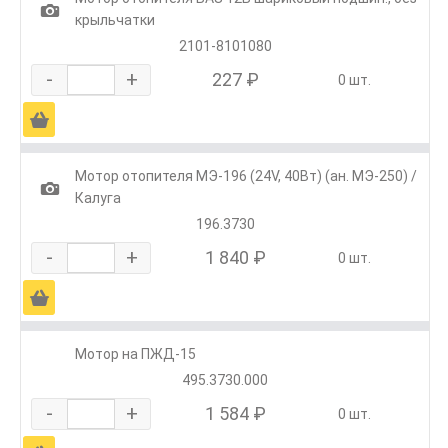
1
крыльчатки
2101-8101080
-
+
227 ₽
0 шт.
Ä
Мотор отопителя МЭ-196 (24V, 40Вт) (ан. МЭ-250) /
1
Калуга
196.3730
-
+
1 840 ₽
0 шт.
Ä
Мотор на ПЖД-15
495.3730.000
-
+
1 584 ₽
0 шт.