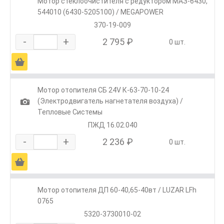
Мотор стеклоочистителя с редуктором МАЗ-6430,
544010 (6430-5205100) / MEGAPOWER
370-19-009
-
+
2 795 ₽
0 шт.
Ä
Мотор отопителя СБ 24V К-63-70-10-24
1
(Электродвигатель нагнетателя воздуха) /
Тепловые Системы
ПЖД 16.02.040
-
+
2 236 ₽
0 шт.
Ä
Мотор отопителя ДП 60-40,65-40вт / LUZAR LFh
0765
5320-3730010-02