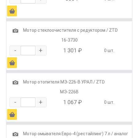
Ä
1
Мотор стеклоочистителя с редуктором / ZTD
16-3730
-
+
1 301 ₽
0 шт.
Ä
1
Мотор отопителя МЭ-226-В УРАЛ / ZTD
МЭ-226В
-
+
1 067 ₽
0 шт.
Ä
1
Мотор омывателя Евро-4 (рестайлинг) 7 л / аналог