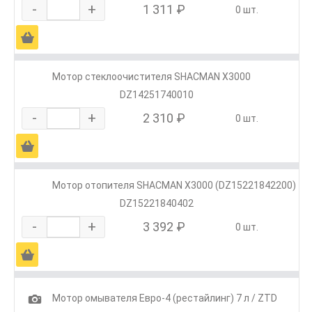
-
+
1 311 ₽
0 шт.
Ä
Мотор стеклоочистителя SHACMAN X3000
DZ14251740010
-
+
2 310 ₽
0 шт.
Ä
Мотор отопителя SHACMAN X3000 (DZ15221842200)
DZ15221840402
-
+
3 392 ₽
0 шт.
Ä
1
Мотор омывателя Евро-4 (рестайлинг) 7 л / ZTD