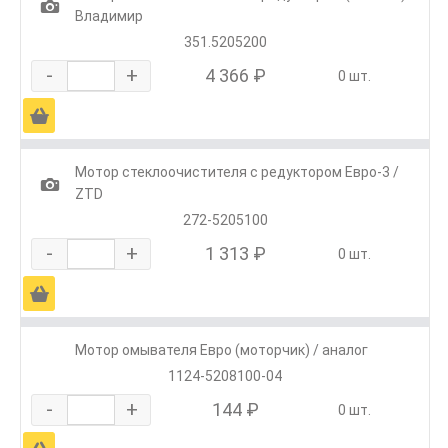
1
Владимир
351.5205200
-
+
4 366 ₽
0 шт.
Ä
Мотор стеклоочистителя с редуктором Евро-3 /
1
ZTD
272-5205100
-
+
1 313 ₽
0 шт.
Ä
Мотор омывателя Евро (моторчик) / аналог
1124-5208100-04
-
+
144 ₽
0 шт.