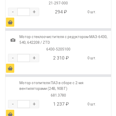
21-297-000
-
+
294 ₽
0 шт.
Ä
Мотор стеклоочистителя с редуктором МАЗ-6430,
1
540, 642208 / ZTD
6430-5205100
-
+
2 310 ₽
0 шт.
Ä
Мотор отопителя ПАЗ в сборе с 2-мя
вентиляторами (24В, 90ВТ)
681.3780
-
+
1 237 ₽
0 шт.
Ä