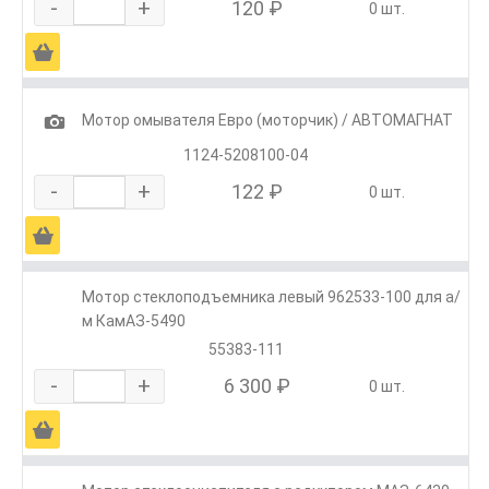
-
+
120 ₽
0 шт.
Ä
1
Мотор омывателя Евро (моторчик) / АВТОМАГНАТ
1124-5208100-04
-
+
122 ₽
0 шт.
Ä
Мотор стеклоподъемника левый 962533-100 для а/
м КамАЗ-5490
55383-111
-
+
6 300 ₽
0 шт.
Ä