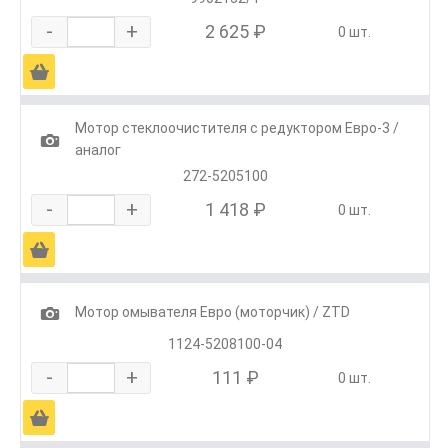
-
+
2 625 ₽
0 шт.
Ä
Мотор стеклоочистителя с редуктором Евро-3 /
1
аналог
272-5205100
-
+
1 418 ₽
0 шт.
Ä
1
Мотор омывателя Евро (моторчик) / ZTD
1124-5208100-04
-
+
111 ₽
0 шт.
Ä