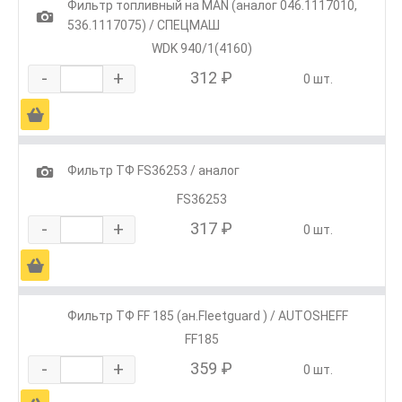
Фильтр топливный на MAN (аналог 046.1117010,
1
536.1117075) / СПЕЦМАШ
WDK 940/1(4160)
-
+
312 ₽
0 шт.
Ä
1
Фильтр ТФ FS36253 / аналог
FS36253
-
+
317 ₽
0 шт.
Ä
Фильтр ТФ FF 185 (ан.Fleetguard ) / AUTOSHEFF
FF185
-
+
359 ₽
0 шт.