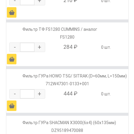
-
+
210 ₽
0 шт.
Ä
Фильтр ТФ FS1280 CUMMINS / аналог
FS1280
-
+
284 ₽
0 шт.
Ä
Фильтр ГУРа HOWO T5G/ SITRAK (D=60мм, L=150мм)
712W47301-0133+001
-
+
444 ₽
0 шт.
Ä
Фильтр ГУРа SHACMAN X3000(6х4) (60х135мм)
DZ95189470088