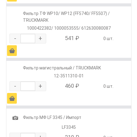
Фильтр ТФ WP10/ WP12 (FF5740/ FF5507) /
TRUCKMARK
1000422382/ 1000053555/ 612630080087
-
+
541 ₽
0 шт.
Ä
Фильтр магистральный / TRUCKMARK
12-3511310-01
-
+
460 ₽
0 шт.
Ä
1
Фильтр МФ LF 3345 / Импорт
LF3345