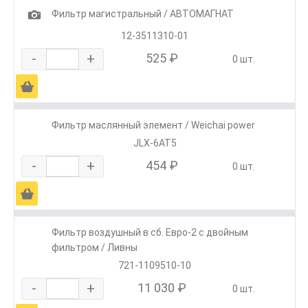
1
Фильтр магистральный / АВТОМАГНАТ
12-3511310-01
-
+
525 ₽
0 шт.
Ä
Фильтр маслянный элемент / Weichai power
JLX-6AT5
-
+
454 ₽
0 шт.
Ä
Фильтр воздушный в сб. Евро-2 с двойным
фильтром / Ливны
721-1109510-10
-
+
11 030 ₽
0 шт.