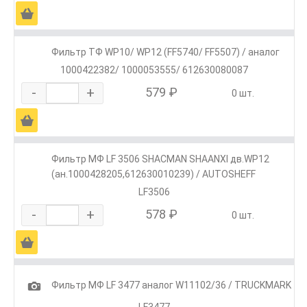
Ä
Фильтр ТФ WP10/ WP12 (FF5740/ FF5507) / аналог
1000422382/ 1000053555/ 612630080087
-
+
579 ₽
0 шт.
Ä
Фильтр МФ LF 3506 SHACMAN SHAANXI дв.WP12
(ан.1000428205,612630010239) / AUTOSHEFF
LF3506
-
+
578 ₽
0 шт.
Ä
1
Фильтр МФ LF 3477 аналог W11102/36 / TRUCKMARK
LF3477