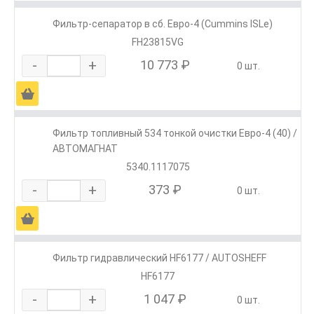
Фильтр-сепаратор в сб. Евро-4 (Cummins ISLe)
FH23815VG
-
+
10 773 ₽
0 шт.
Ä
Фильтр топливный 534 тонкой очистки Евро-4 (40) /
АВТОМАГНАТ
5340.1117075
-
+
373 ₽
0 шт.
Ä
Фильтр гидравлический HF6177 / AUTOSHEFF
HF6177
-
+
1 047 ₽
0 шт.