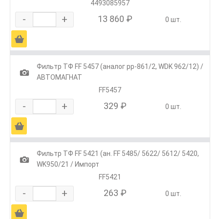
4493085957
-
+
13 860 ₽
0 шт.
Ä
Фильтр ТФ FF 5457 (аналог pp-861/2, WDK 962/12) /
1
АВТОМАГНАТ
FF5457
-
+
329 ₽
0 шт.
Ä
Фильтр ТФ FF 5421 (ан. FF 5485/ 5622/ 5612/ 5420,
1
WK950/21 / Импорт
FF5421
-
+
263 ₽
0 шт.
Ä