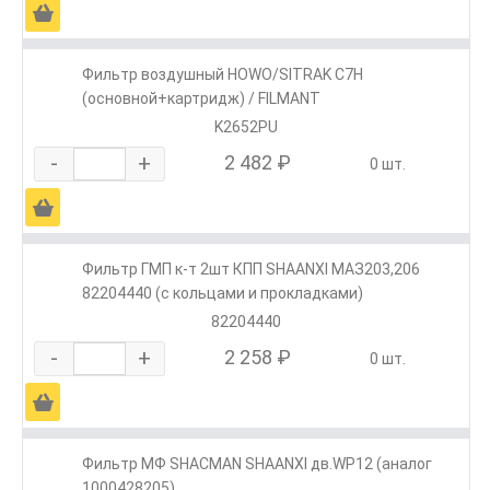
Ä
Фильтр воздушный HOWO/SITRAK C7H
(основной+картридж) / FILMANT
K2652PU
-
+
2 482 ₽
0 шт.
Ä
Фильтр ГМП к-т 2шт КПП SHAANXI МАЗ203,206
82204440 (с кольцами и прокладками)
82204440
-
+
2 258 ₽
0 шт.
Ä
Фильтр МФ SHACMAN SHAANXI дв.WP12 (аналог
1000428205)