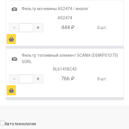
1
Фильтр мочевины AS2474 / аналог
AS2474
-
+
444 ₽
0 шт.
Ä
Фильтр топливный элемент SCANIA (E68KP01D73)
1
SORL
RL6141BC43
-
+
766 ₽
0 шт.
Ä