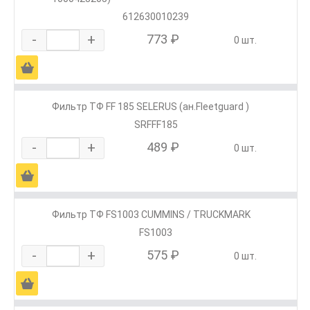
612630010239
-
+
773 ₽
0 шт.
Ä
Фильтр ТФ FF 185 SELERUS (ан.Fleetguard )
SRFFF185
-
+
489 ₽
0 шт.
Ä
Фильтр ТФ FS1003 CUMMINS / TRUCKMARK
FS1003
-
+
575 ₽
0 шт.
Ä