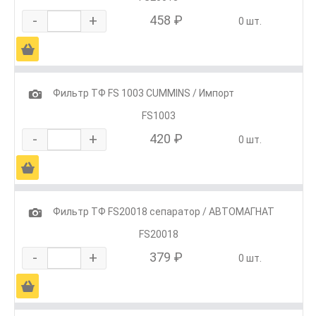
-
+
458 ₽
0 шт.
Ä
1
Фильтр ТФ FS 1003 CUMMINS / Импорт
FS1003
-
+
420 ₽
0 шт.
Ä
1
Фильтр ТФ FS20018 сепаратор / АВТОМАГНАТ
FS20018
-
+
379 ₽
0 шт.
Ä