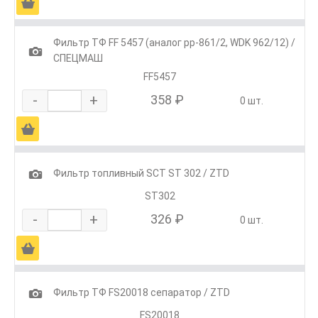
Ä
Фильтр ТФ FF 5457 (аналог pp-861/2, WDK 962/12) /
1
СПЕЦМАШ
FF5457
-
+
358 ₽
0 шт.
Ä
1
Фильтр топливный SCT ST 302 / ZTD
SТ302
-
+
326 ₽
0 шт.
Ä
1
Фильтр ТФ FS20018 сепаратор / ZTD
FS20018