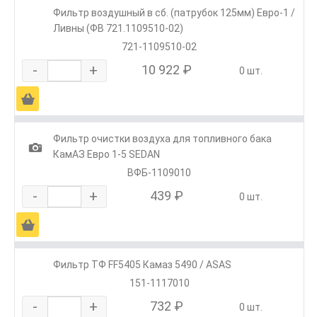
Фильтр воздушный в сб. (патрубок 125мм) Евро-1 /
Ливны (ФВ 721.1109510-02)
721-1109510-02
-
+
10 922 ₽
0 шт.
Ä
Фильтр очистки воздуха для топливного бака
1
КамАЗ Евро 1-5 SEDAN
ВФБ-1109010
-
+
439 ₽
0 шт.
Ä
Фильтр ТФ FF5405 Камаз 5490 / ASAS
151-1117010
-
+
732 ₽
0 шт.