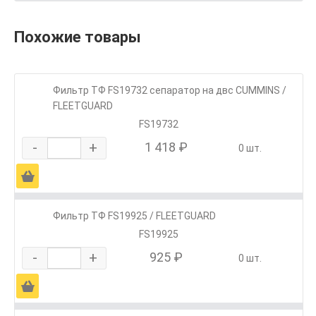
Похожие товары
Фильтр ТФ FS19732 сепаратор на двc CUMMINS /
FLEETGUARD
FS19732
-
+
1 418 ₽
0 шт.
Ä
Фильтр ТФ FS19925 / FLEETGUARD
FS19925
-
+
925 ₽
0 шт.
Ä