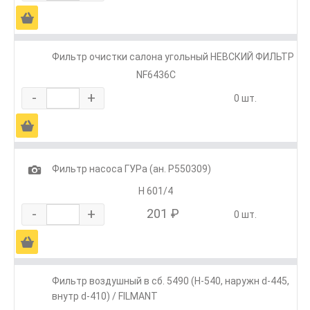
Ä
Фильтр очистки салона угольный НЕВСКИЙ ФИЛЬТР
NF6436C
-
+
0 шт.
Ä
1
Фильтр насоса ГУРа (ан. Р550309)
H 601/4
-
+
201 ₽
0 шт.
Ä
Фильтр воздушный в сб. 5490 (H-540, наружн d-445,
внутр d-410) / FILMANT