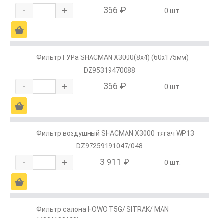
-
+
366 ₽
0 шт.
Ä
Фильтр ГУРа SHACMAN X3000(8х4) (60х175мм)
DZ95319470088
-
+
366 ₽
0 шт.
Ä
Фильтр воздушный SHACMAN X3000 тягач WP13
DZ97259191047/048
-
+
3 911 ₽
0 шт.
Ä
Фильтр салона HOWO T5G/ SITRAK/ MAN