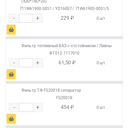
(430*180*20)
711W61900-0051 / YD16007 / 71W61900-0051/5
-
+
229 ₽
0 шт.
Ä
Фильтр топливный ВАЗ с отстойником / Ливны
ФТ012-1117010
-
+
61,50 ₽
0 шт.
Ä
Фильтр ТФ FS20018 сепаратор
FS20018
-
+
454 ₽
0 шт.
Ä