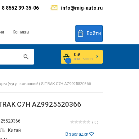
8 8552 39-35-06
info@mig-auto.ru
ии
Контакты
Войти
0 ₽
В КОРЗИНУ
0
оры (чугун кованный) SITRAK C7H AZ9925520366
SITRAK C7H AZ9925520366
925520366
( 0 )
ЛЬ:
Китай
В закладки