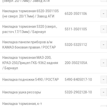
(сверл. 20/17мм) / Завод АТИ
Накладка тормозная 6520-3501105
-
6520-3501106
(не сверл. 20/17мм) / Завод АТИ
Накладка тормозная 5320 (сверл.,
-
5511-3501105
расточ.17/13мм) / Барнаул
Накладка панели приборов а/м
-
5320-5325112
КАМАЗ боковая правая / РОСТАР
Накладка тормозная МАЗ-200,
-
КРАЗ-250,Прицеп ГКБ-9362 задняя
200-3502105А
/ Барнаул
-
Накладка подножки 5490 / РОСТАР
5490-8405017-10
-
Накладка ушка рессоры
5320-2902128-10
Накладка тормозная, к-т