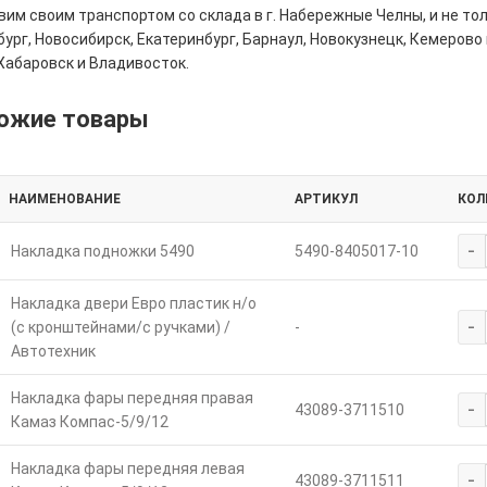
им своим транспортом со склада в г. Набережные Челны, и не толь
ург, Новосибирск, Екатеринбург, Барнаул, Новокузнецк, Кемерово 
Хабаровск и Владивосток.
ожие товары
НАИМЕНОВАНИЕ
АРТИКУЛ
КОЛ
-
Накладка подножки 5490
5490-8405017-10
Накладка двери Евро пластик н/о
-
(с кронштейнами/с ручками) /
-
Автотехник
Накладка фары передняя правая
-
43089-3711510
Камаз Компас-5/9/12
Накладка фары передняя левая
-
43089-3711511