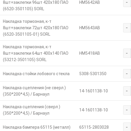
-
8шт+заклепки 96шт 420х180 ПАО
HM5642AB
(6520-3501105) SORL
Накладка тормозная, к-т
-
8шт+заклепки 72шт 420х180 ПАО
HM5643AB
(6520-3501105-01) SORL
Накладка тормозная, к-т
-
8шт+заклепки 64шт 400х140 ПАО
HM5418AB
(53212-3501105) SORL
-
Накладка стойки лобового стекла
5308-5301350
Накладка сцепления (не сверл.)
-
14-1601138-10
(350*200*4,5) / Барнаул
Накладка сцепления (сверл.)
-
14-1601138-10
(350*200*4,5) / Барнаул
-
Накладка бампера 65115 (металл)
65115-2803028