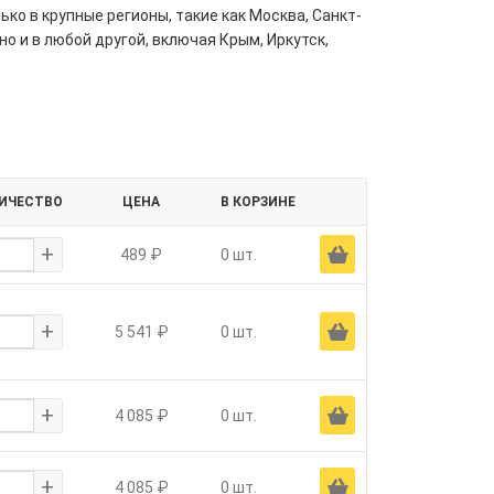
ко в крупные регионы, такие как Москва, Санкт-
но и в любой другой, включая Крым, Иркутск,
ИЧЕСТВО
ЦЕНА
В КОРЗИНЕ
+
Ä
489 ₽
0 шт.
+
Ä
5 541 ₽
0 шт.
+
Ä
4 085 ₽
0 шт.
+
Ä
4 085 ₽
0 шт.