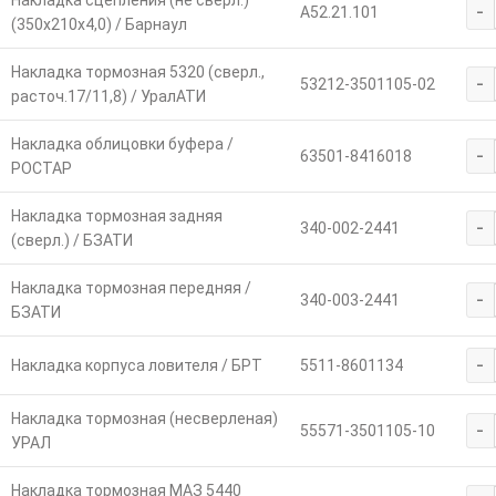
Накладка сцепления (не сверл.)
-
A52.21.101
(350х210х4,0) / Барнаул
Накладка тормозная 5320 (сверл.,
-
53212-3501105-02
расточ.17/11,8) / УралАТИ
Накладка облицовки буфера /
-
63501-8416018
РОСТАР
Накладка тормозная задняя
-
340-002-2441
(сверл.) / БЗАТИ
Накладка тормозная передняя /
-
340-003-2441
БЗАТИ
-
Накладка корпуса ловителя / БРТ
5511-8601134
Накладка тормозная (несверленая)
-
55571-3501105-10
УРАЛ
Накладка тормозная МАЗ 5440