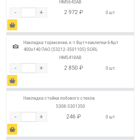
HM5643AB
-
+
2 972 ₽
0 шт.
Ä
Накладка тормозная, к-т 8шт+заклепки 64шт
1
400х140 ПАО (53212-3501105) SORL
HM5418AB
-
+
2 850 ₽
0 шт.
Ä
Накладка стойки лобового стекла
5308-5301350
-
+
246 ₽
0 шт.
Ä