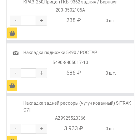
КРАЗ-250,Прицеп ГКБ-9362 задняя / Барнаул
200-3502105А
-
+
238 ₽
0 шт.
Ä
1
Накладка подножки 5490 / РОСТАР
5490-8405017-10
-
+
586 ₽
0 шт.
Ä
Накладка задней рессоры (чугун кованный) SITRAK
C7H
AZ9925520366
-
+
3 933 ₽
0 шт.