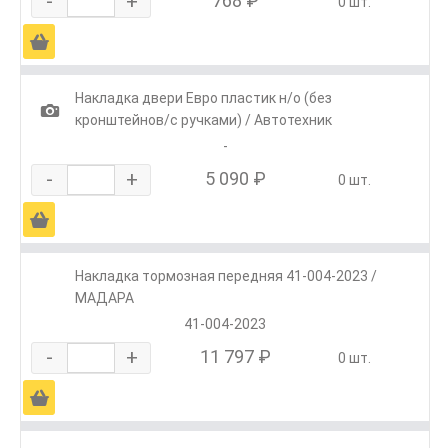
-
+
768 ₽
0 шт.
Ä
Накладка двери Евро пластик н/о (без
1
кронштейнов/с ручками) / Автотехник
-
-
+
5 090 ₽
0 шт.
Ä
Накладка тормозная передняя 41-004-2023 /
МАДАРА
41-004-2023
-
+
11 797 ₽
0 шт.
Ä