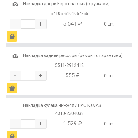
1
Накладка двери Евро пластик (с ручками)
54105-6101054/55
-
+
5 541 ₽
0 шт.
Ä
1
Накладка задней рессоры (ремонт с гарантией)
5511-2912412
-
+
555 ₽
0 шт.
Ä
Накладка кулака нижняя / ПАО КамАЗ
4310-2304038
-
+
1 529 ₽
0 шт.
Ä