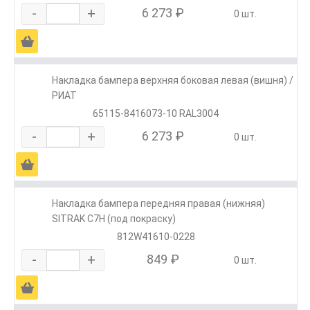
-
+
6 273 ₽
0 шт.
Ä
Накладка бампера верхняя боковая левая (вишня) /
РИАТ
65115-8416073-10 RAL3004
-
+
6 273 ₽
0 шт.
Ä
Накладка бампера передняя правая (нижняя)
SITRAK C7H (под покраску)
812W41610-0228
-
+
849 ₽
0 шт.
Ä