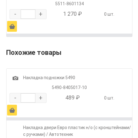
5511-8601134
-
+
1 270 ₽
0 шт.
Ä
Похожие товары
1
Накладка подножки 5490
5490-8405017-10
-
+
489 ₽
0 шт.
Ä
Накладка двери Евро пластик н/о (с кронштейнами/
с ручками) / Автотехник