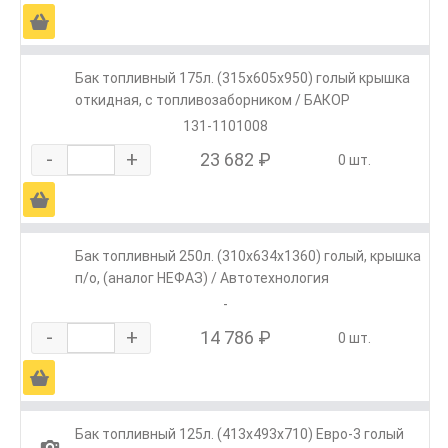
Ä
Бак топливный 175л. (315х605х950) голый крышка
откидная, с топливозаборником / БАКОР
131-1101008
-
+
23 682 ₽
0 шт.
Ä
Бак топливный 250л. (310х634х1360) голый, крышка
п/о, (аналог НЕФАЗ) / Автотехнология
-
-
+
14 786 ₽
0 шт.
Ä
Бак топливный 125л. (413х493х710) Евро-3 голый
1