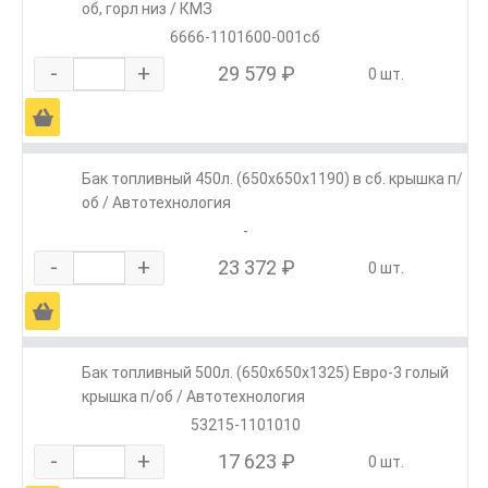
об, горл низ / КМЗ
6666-1101600-001сб
-
+
29 579 ₽
0 шт.
Ä
Бак топливный 450л. (650х650х1190) в сб. крышка п/
об / Автотехнология
-
-
+
23 372 ₽
0 шт.
Ä
Бак топливный 500л. (650х650х1325) Евро-3 голый
крышка п/об / Автотехнология
53215-1101010
-
+
17 623 ₽
0 шт.