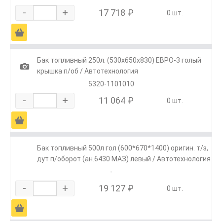
-
+
17 718 ₽
0 шт.
Ä
Бак топливный 250л. (530х650х830) ЕВРО-3 голый
1
крышка п/об / Автотехнология
5320-1101010
-
+
11 064 ₽
0 шт.
Ä
Бак топливный 500л гол (600*670*1400) оригин. т/з,
дут п/оборот (ан.6430 МАЗ) левый / Автотехнология
-
-
+
19 127 ₽
0 шт.
Ä