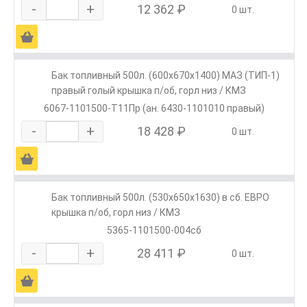
-
+
12 362 ₽
0 шт.
Ä
Бак топливный 500л. (600х670х1400) МАЗ (ТИП-1)
правый голый крышка п/об, горл низ / КМЗ
6067-1101500-Т11Пр (ан. 6430-1101010 правый)
-
+
18 428 ₽
0 шт.
Ä
Бак топливный 500л. (530х650х1630) в сб. ЕВРО
крышка п/об, горл низ / КМЗ
5365-1101500-004сб
-
+
28 411 ₽
0 шт.
Ä