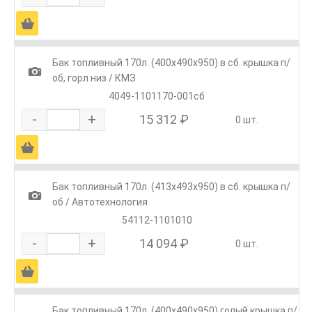
Ä
Бак топливный 170л. (400х490х950) в сб. крышка п/
1
об, горл низ / КМЗ
4049-1101170-001сб
-
+
15 312 ₽
0 шт.
Ä
Бак топливный 170л. (413х493х950) в сб. крышка п/
1
об / Автотехнология
54112-1101010
-
+
14 094 ₽
0 шт.
Ä
Бак топливный 170л. (400х490х950) голый крышка п/