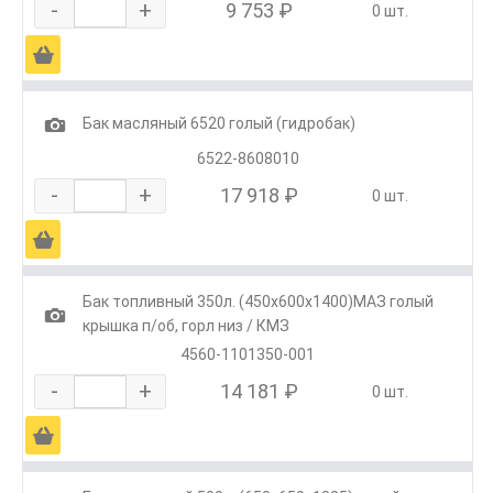
-
+
9 753 ₽
0 шт.
Ä
1
Бак масляный 6520 голый (гидробак)
6522-8608010
-
+
17 918 ₽
0 шт.
Ä
Бак топливный 350л. (450х600х1400)МАЗ голый
1
крышка п/об, горл низ / КМЗ
4560-1101350-001
-
+
14 181 ₽
0 шт.
Ä