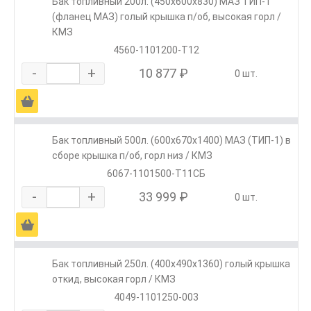
Бак топливный 200л. (450х600х830) МАЗ ТИП-1
(фланец МАЗ) голый крышка п/об, высокая горл /
КМЗ
4560-1101200-Т12
-
+
10 877 ₽
0 шт.
Ä
Бак топливный 500л. (600х670х1400) МАЗ (ТИП-1) в
сборе крышка п/об, горл низ / КМЗ
6067-1101500-Т11СБ
-
+
33 999 ₽
0 шт.
Ä
Бак топливный 250л. (400х490х1360) голый крышка
откид, высокая горл / КМЗ
4049-1101250-003