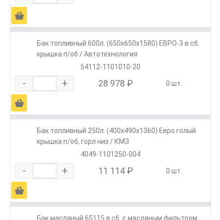
Ä
Бак топливный 600л. (650х650х1580) ЕВРО-3 в сб.
крышка п/об / Автотехнология
54112-1101010-20
-
+
28 978 ₽
0 шт.
Ä
Бак топливный 250л. (400х490х1360) Евро голый
крышка п/об, горл низ / КМЗ
4049-1101250-004
-
+
11 114 ₽
0 шт.
Ä
Бак масляный 65115 в сб. с масляным фильтром