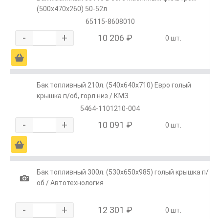
(500х470х260) 50-52л
65115-8608010
-
+
10 206 ₽
0 шт.
Ä
Бак топливный 210л. (540х640х710) Евро голый
крышка п/об, горл низ / КМЗ
5464-1101210-004
-
+
10 091 ₽
0 шт.
Ä
Бак топливный 300л. (530х650х985) голый крышка п/
1
об / Автотехнология
-
+
12 301 ₽
0 шт.