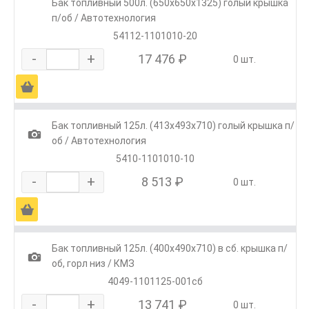
Бак топливный 500л. (650х650х1325) голый крышка
п/об / Автотехнология
54112-1101010-20
-
+
17 476 ₽
0 шт.
Ä
Бак топливный 125л. (413х493х710) голый крышка п/
1
об / Автотехнология
5410-1101010-10
-
+
8 513 ₽
0 шт.
Ä
Бак топливный 125л. (400х490х710) в сб. крышка п/
1
об, горл низ / КМЗ
4049-1101125-001сб
-
+
13 741 ₽
0 шт.