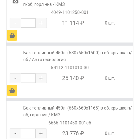
1
п/об, горл низ / КМЗ
4049-1101250-001
-
+
11 114 ₽
0 шт.
Ä
Бак топливный 450л. (530х650х1500) в сб. крышка п/
об / Автотехнология
54112-1101010-30
-
+
25 140 ₽
0 шт.
Ä
Бак топливный 450л. (660х660х1165) в сб. крышка п/
об, горл низ / КМЗ
6666-1101450-001сб
-
+
23 776 ₽
0 шт.