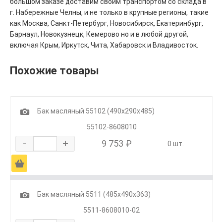
большом заказе доставим своим транспортом со склада в
г. Набережные Челны, и не только в крупные регионы, такие
как Москва, Санкт-Петербург, Новосибирск, Екатеринбург,
Барнаул, Новокузнецк, Кемерово но и в любой другой,
включая Крым, Иркутск, Чита, Хабаровск и Владивосток.
Похожие товары
1
Бак масляный 55102 (490х290х485)
55102-8608010
-
+
9 753 ₽
0 шт.
Ä
1
Бак масляный 5511 (485х490х363)
5511-8608010-02