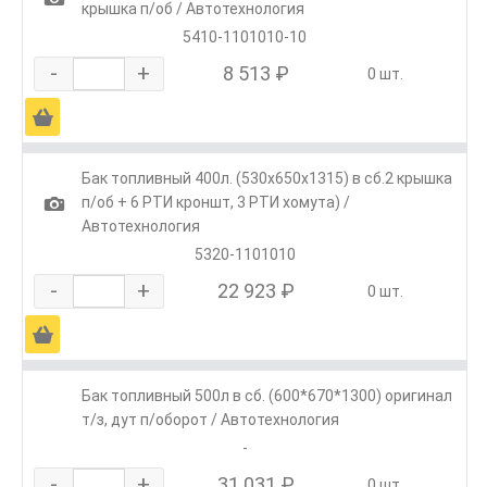
крышка п/об / Автотехнология
5410-1101010-10
-
+
8 513 ₽
0 шт.
Ä
Бак топливный 400л. (530х650х1315) в сб.2 крышка
1
п/об + 6 РТИ кроншт, 3 РТИ хомута) /
Автотехнология
5320-1101010
-
+
22 923 ₽
0 шт.
Ä
Бак топливный 500л в сб. (600*670*1300) оригинал
т/з, дут п/оборот / Автотехнология
-
-
+
31 031 ₽
0 шт.