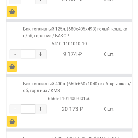
Ä
Бак топливный 125л. (680х405х498) голый, крышка
п/об, горл низ / БАКОР
5410-1101010-10
-
+
9 174 ₽
0 шт.
Ä
Бак топливный 400л. (660х660х1040) в сб. крышка п/
об, горл низ / КМЗ
6666-1101400-001сб
-
+
20 173 ₽
0 шт.
Ä