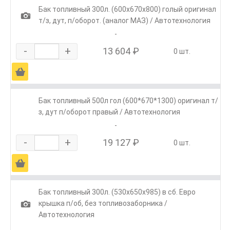
Бак топливный 300л. (600х670х800) голый оригинал
1
т/з, дут, п/оборот. (аналог МАЗ) / Автотехнология
-
-
+
13 604 ₽
0 шт.
Ä
Бак топливный 500л гол (600*670*1300) оригинал т/
з, дут п/оборот правый / Автотехнология
-
-
+
19 127 ₽
0 шт.
Ä
Бак топливный 300л. (530х650х985) в сб. Евро
1
крышка п/об, без топливозаборника /
Автотехнология