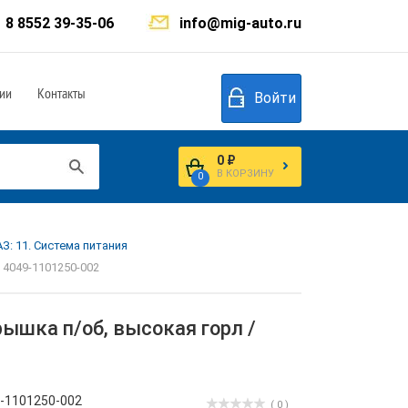
8 8552 39-35-06
info@mig-auto.ru
ии
Контакты
Войти
0 ₽
В КОРЗИНУ
0
З: 11. Система питания
 4049-1101250-002
ышка п/об, высокая горл /
-1101250-002
( 0 )