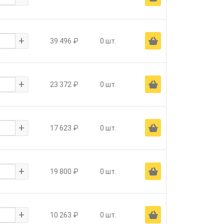
+
Ä
39 496 ₽
0 шт.
+
Ä
23 372 ₽
0 шт.
+
Ä
17 623 ₽
0 шт.
+
Ä
19 800 ₽
0 шт.
+
Ä
10 263 ₽
0 шт.