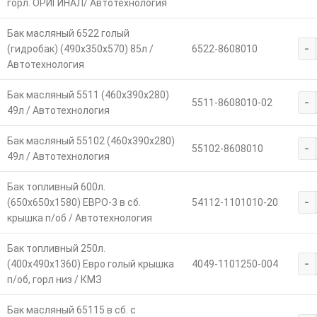
горл. ОРИГИНАЛ/ Автотехнология
Бак масляный 6522 голый
-
(гидробак) (490х350х570) 85л /
6522-8608010
Автотехнология
Бак масляный 5511 (460х390х280)
-
5511-8608010-02
49л / Автотехнология
Бак масляный 55102 (460х390х280)
-
55102-8608010
49л / Автотехнология
Бак топливный 600л.
-
(650х650х1580) ЕВРО-3 в сб.
54112-1101010-20
крышка п/об / Автотехнология
Бак топливный 250л.
-
(400х490х1360) Евро голый крышка
4049-1101250-004
п/об, горл низ / КМЗ
Бак масляный 65115 в сб. с