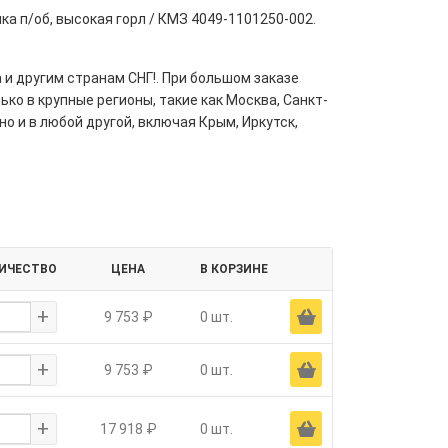
ка п/об, высокая горл / КМЗ 4049-1101250-002.
 и другим странам СНГ!. При большом заказе
ко в крупные регионы, такие как Москва, Санкт-
но и в любой другой, включая Крым, Иркутск,
ИЧЕСТВО
ЦЕНА
В КОРЗИНЕ
+
Ä
9 753 ₽
0 шт.
+
Ä
9 753 ₽
0 шт.
+
Ä
17 918 ₽
0 шт.