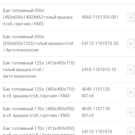
Бак топливный 350л.
-
(450х600х1400)МАЗ голый крышка
4560-1101350-001
п/об, горл низ / КМЗ
Бак топливный 500л.
-
(650х650х1325) голый крышка п/об
54112-1101010-20
/ Автотехнология
Бак топливный 125л. (413х493х710)
-
голый крышка п/об /
5410-1101010-10
Автотехнология
Бак топливный 125л. (400х490х710)
4049-1101125-
-
в сб. крышка п/об, горл низ / КМЗ
001сб
Бак топливный 170л. (400х490х950)
4049-1101170-
-
в сб. крышка п/об, горл низ / КМЗ
001сб
Бак топливный 170л. (413х493х950)
-
54112-1101010