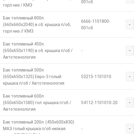
001сб
горл низ / КМЗ
Бак топливный 800л.
6666-1101800-
-
(660х660х2040) в сб. крышка п/об,
001сб
горл низ // КМЗ
Бак топливный 450л.
-
(650х650х1190) в сб. крышка п/об /
-
Автотехнология
Бак топливный 500л.
-
(650х650х1325) Евро-3 голый
53215-1101010
крышка п/об / Автотехнология
Бак топливный 600л.
-
(650х650х1580) гол. крышка п/об /
54112-1101010-20
Автотехнология
Бак топливный 200л. (450х600х830)
-
МАЗ голый крышка п/об низкая
-