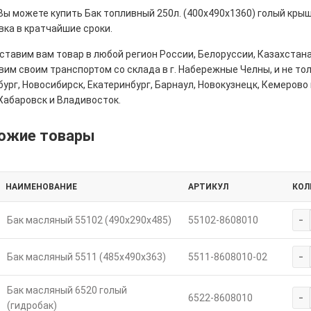
Вы можете купить Бак топливный 250л. (400х490х1360) голый крыш
вка в кратчайшие сроки.
тавим вам товар в любой регион России, Белоруссии, Казахстана
им своим транспортом со склада в г. Набережные Челны, и не толь
ург, Новосибирск, Екатеринбург, Барнаул, Новокузнецк, Кемерово 
Хабаровск и Владивосток.
ожие товары
НАИМЕНОВАНИЕ
АРТИКУЛ
КОЛ
-
Бак масляный 55102 (490х290х485)
55102-8608010
-
Бак масляный 5511 (485х490х363)
5511-8608010-02
Бак масляный 6520 голый
-
6522-8608010
(гидробак)