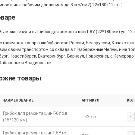
ипов шин с рабочим давлением до 8 кгс/см2) 22x180 (12 шт.)
оваре
Вы можете купить Грибок для ремонта шин Г-8У (22*180 мм) уп.-12ш
тавим вам товар в любой регион России, Белоруссии, Казахстана
им своим транспортом со склада в г. Набережные Челны, и не толь
ург, Новосибирск, Екатеринбург, Барнаул, Новокузнецк, Кемерово 
Хабаровск и Владивосток.
ожие товары
НАИМЕНОВАНИЕ
АРТИКУЛ
КОЛ
Грибок для ремонта шин Г-6У х.в.
-
Г-6У х.в.
(15*120 мм)
Грибок для ремонта шин Г-5У (с