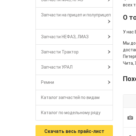
всех т
Запчасти на прицеп и полуприцеп
О т
У нас 
Запчасти НЕФАЗ, ЛИАЗ
Мы дос
достав
Запчасти Трактор
Петерб
Чита, 
Запчасти УРАЛ
Пох
Ремни
Каталог запчастей по видам
Каталог по модельному ряду
1
Скачать весь прайс-лист