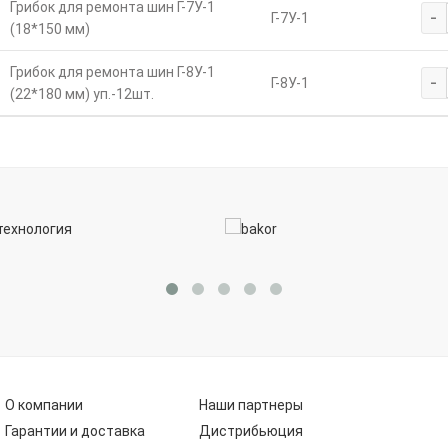
Грибок для ремонта шин Г-7У-1
-
Г-7У-1
(18*150 мм)
Грибок для ремонта шин Г-8У-1
-
Г-8У-1
(22*180 мм) уп.-12шт.
О компании
Наши партнеры
Гарантии и доставка
Дистрибьюция