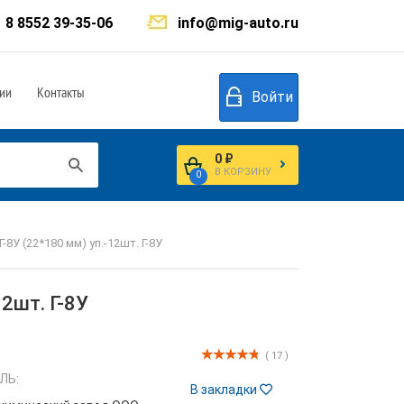
8 8552 39-35-06
info@mig-auto.ru
ии
Контакты
Войти
0 ₽
В КОРЗИНУ
0
8У (22*180 мм) уп.-12шт. Г-8У
2шт. Г-8У
( 17 )
ЛЬ:
В закладки