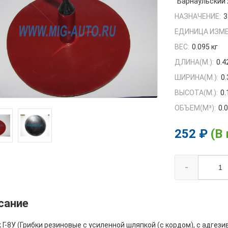
Барнаульский
НАЗНАЧЕНИЕ:
3
ЕДИНИЦА ИЗМЕ
ВЕС:
0.095 кг
ДЛИНА(М.):
0.4
ШИРИНА(М.):
0.
ВЫСОТА(М.):
0.
ОБЪЕМ(M³):
0.
252 ₽
(В
-
сание
 Г-8У (Грибки резиновые с усиленной шляпкой (с кордом), с адгез