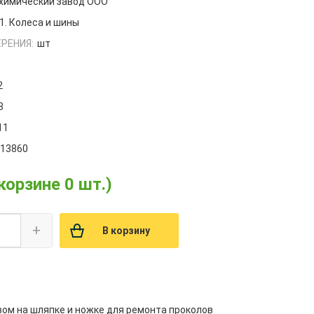
 химический завод ООО
1. Колеса и шины
РЕНИЯ:
шт
2
3
11
013860
 корзине 0 шт.)
+
В корзину
ивом на шляпке и ножке для ремонта проколов