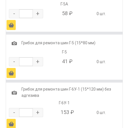
Г-5А
-
+
58 ₽
0 шт.
Ä
1
Грибок для ремонта шин Г-5 (15*80 мм)
Г-5
-
+
41 ₽
0 шт.
Ä
Грибок для ремонта шин Г-6У-1 (15*120 мм) без
1
адгезива
Г-6У-1
-
+
153 ₽
0 шт.
Ä