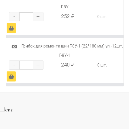
Г-8У
-
+
252 ₽
0 шт.
Ä
1
Грибок для ремонта шин Г-8У-1 (22*180 мм) уп.-12шт.
Г-8У-1
-
+
240 ₽
0 шт.
Ä