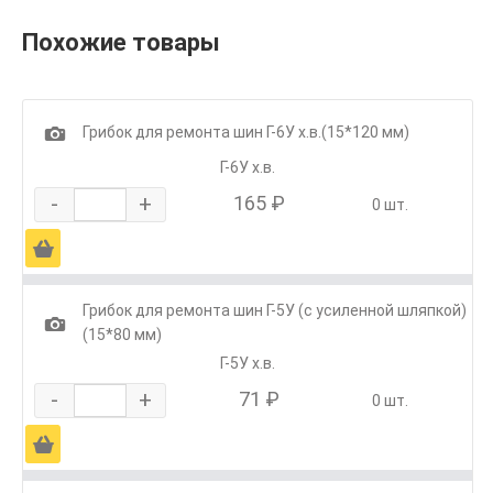
Похожие товары
1
Грибок для ремонта шин Г-6У х.в.(15*120 мм)
Г-6У х.в.
-
+
165 ₽
0 шт.
Ä
Грибок для ремонта шин Г-5У (с усиленной шляпкой)
1
(15*80 мм)
Г-5У х.в.
-
+
71 ₽
0 шт.
Ä