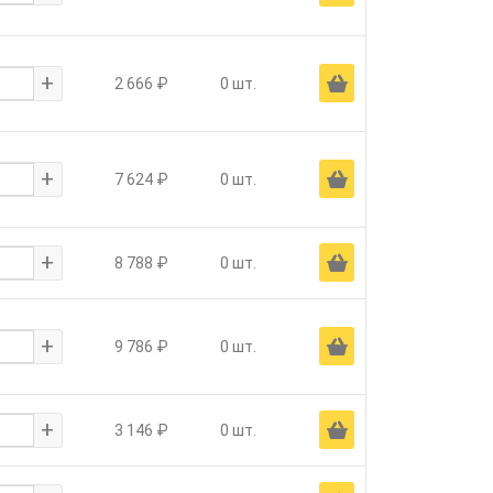
+
Ä
2 666 ₽
0 шт.
+
Ä
7 624 ₽
0 шт.
+
Ä
8 788 ₽
0 шт.
+
Ä
9 786 ₽
0 шт.
+
Ä
3 146 ₽
0 шт.