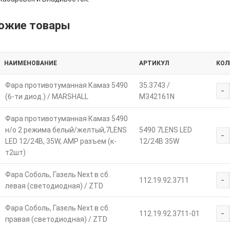
ожие товары
НАИМЕНОВАНИЕ
АРТИКУЛ
КОЛ
Фара противотуманная Камаз 5490
35.3743 /
-
(6-ти диод.) / MARSHALL
M342161N
Фара противотуманная Камаз 5490
н/о 2 режима белый/желтый,7LENS
5490 7LENS LED
-
LED 12/24В, 35W, АМР разъем (к-
12/24В 35W
т2шт)
Фара Соболь, Газель Next в сб.
-
112.19.92.3711
левая (светодиодная) / ZTD
Фара Соболь, Газель Next в сб.
-
112.19.92.3711-01
правая (светодиодная) / ZTD