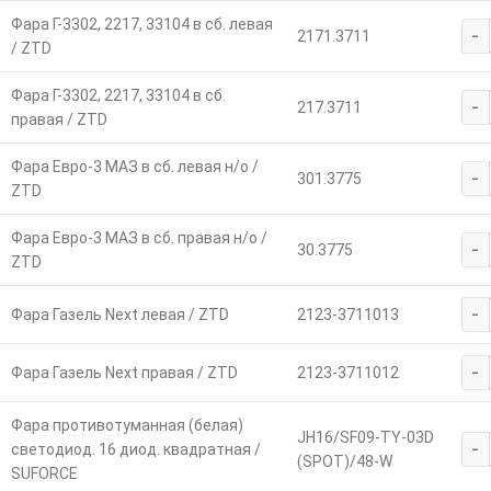
Фара Г-3302, 2217, 33104 в сб. левая
-
2171.3711
/ ZTD
Фара Г-3302, 2217, 33104 в сб.
-
217.3711
правая / ZTD
Фара Евро-3 МАЗ в сб. левая н/о /
-
301.3775
ZTD
Фара Евро-3 МАЗ в сб. правая н/о /
-
30.3775
ZTD
-
Фара Газель Next левая / ZTD
2123-3711013
-
Фара Газель Next правая / ZTD
2123-3711012
Фара противотуманная (белая)
JH16/SF09-TY-03D
-
светодиод. 16 диод. квадратная /
(SPOT)/48-W
SUFORCE