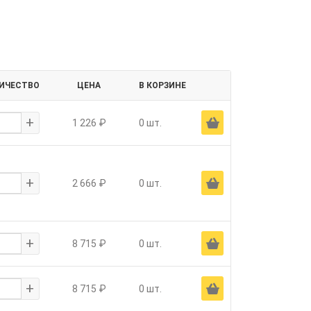
ИЧЕСТВО
ЦЕНА
В КОРЗИНЕ
+
Ä
1 226 ₽
0 шт.
+
Ä
2 666 ₽
0 шт.
+
Ä
8 715 ₽
0 шт.
+
Ä
8 715 ₽
0 шт.