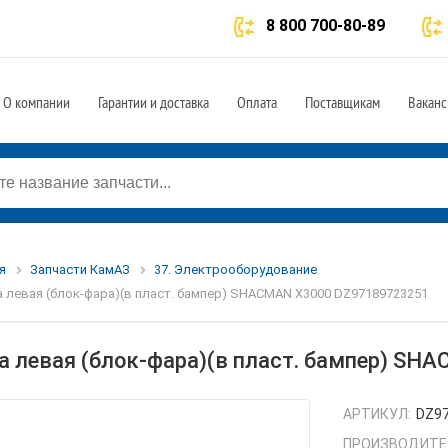
8 800 700-80-89
О компании
Гарантии и доставка
Оплата
Поставщикам
Ваканс
я
Запчасти КамАЗ
37. Электрооборудование
 левая (блок-фара)(в пласт. бампер) SHACMAN X3000 DZ97189723251
а левая (блок-фара)(в пласт. бампер) S
АРТИКУЛ:
DZ9
ПРОИЗВОДИТЕ