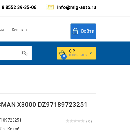
8 8552 39-35-06
info@mig-auto.ru
ии
Контакты
Войти
0 ₽
В КОРЗИНУ
0
HACMAN X3000 DZ97189723251
7189723251
( 0 )
ЛЬ:
Китай