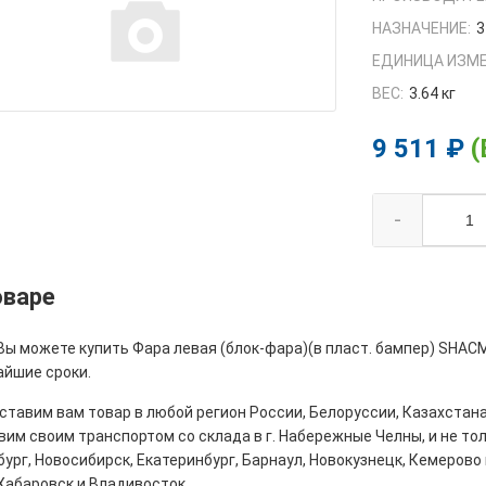
НАЗНАЧЕНИЕ:
3
ЕДИНИЦА ИЗМЕ
ВЕС:
3.64 кг
9 511 ₽
(
-
оваре
 Вы можете купить Фара левая (блок-фара)(в пласт. бампер) SHAC
айшие сроки.
тавим вам товар в любой регион России, Белоруссии, Казахстана
им своим транспортом со склада в г. Набережные Челны, и не толь
ург, Новосибирск, Екатеринбург, Барнаул, Новокузнецк, Кемерово 
Хабаровск и Владивосток.