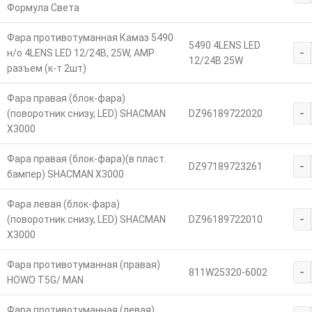
Формула Света
Фара противотуманная Камаз 5490
5490 4LENS LED
-
н/о 4LENS LED 12/24В, 25W, АМР
12/24В 25W
разъем (к-т 2шт)
Фара правая (блок-фара)
-
(поворотник снизу, LED) SHACMAN
DZ96189722020
X3000
Фара правая (блок-фара)(в пласт.
-
DZ97189723261
бампер) SHACMAN X3000
Фара левая (блок-фара)
-
(поворотник снизу, LED) SHACMAN
DZ96189722010
X3000
Фара противотуманная (правая)
-
811W25320-6002
HOWO T5G/ MAN
Фара противотуманная (левая)