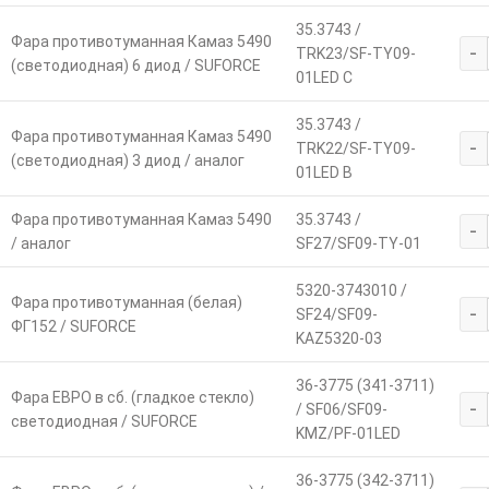
35.3743 /
Фара противотуманная Камаз 5490
-
TRK23/SF-TY09-
(светодиодная) 6 диод / SUFORCE
01LED С
35.3743 /
Фара противотуманная Камаз 5490
-
TRK22/SF-TY09-
(светодиодная) 3 диод / аналог
01LED B
Фара противотуманная Камаз 5490
35.3743 /
-
/ аналог
SF27/SF09-TY-01
5320-3743010 /
Фара противотуманная (белая)
-
SF24/SF09-
ФГ152 / SUFORCE
KAZ5320-03
36-3775 (341-3711)
Фара ЕВРО в сб. (гладкое стекло)
-
/ SF06/SF09-
светодиодная / SUFORCE
KMZ/PF-01LED
36-3775 (342-3711)