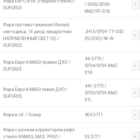
Фара ЕВРО в сб. (гладкое стекло) /
-
/ SF05/SF09-
SUFORCE
KMZ/PF-01B
Фара противотуманная (белая)
светодиод. 16 диод. квадратная
JH15/SF09-TY-03D
-
НАПРАВЛЕННЫЙ СВЕТ (S) /
(FLOOD)/48-W
SUFORCE
44-3775 /
Фара Евро КАМАЗ правая ДХО /
-
SF04/SF09-KMZ-
SUFORCE
01R
441-3775 /
Фара Евро КАМАЗ левая ДХО /
-
SF03/SF09-KMZ-
SUFORCE
01L
-
Фара в сб. / Освар
404.3711
Фара с ручным корректором рифл.
-
стекло КАМАЗ, МАЗ, УРАЛ /
02.3711