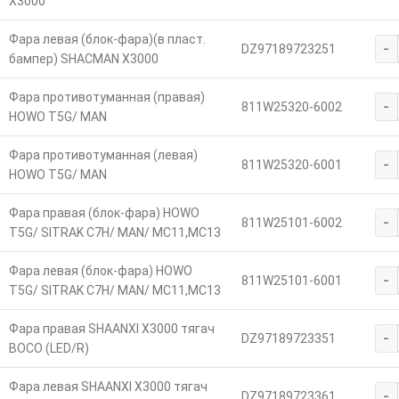
X3000
Фара левая (блок-фара)(в пласт.
-
DZ97189723251
бампер) SHACMAN X3000
Фара противотуманная (правая)
-
811W25320-6002
HOWO T5G/ MAN
Фара противотуманная (левая)
-
811W25320-6001
HOWO T5G/ MAN
Фара правая (блок-фара) HOWO
-
811W25101-6002
T5G/ SITRAK C7H/ MAN/ MC11,MC13
Фара левая (блок-фара) HOWO
-
811W25101-6001
T5G/ SITRAK C7H/ MAN/ MC11,MC13
Фара правая SHAANXI X3000 тягач
-
DZ97189723351
BOCO (LED/R)
Фара левая SHAANXI X3000 тягач
-
DZ97189723361