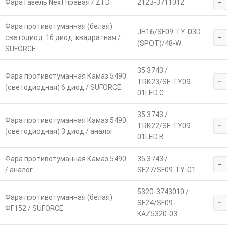
-
Фара Газель Next правая / ZTD
2123-3711012
Фара противотуманная (белая)
JH16/SF09-TY-03D
-
светодиод. 16 диод. квадратная /
(SPOT)/48-W
SUFORCE
35.3743 /
Фара противотуманная Камаз 5490
-
TRK23/SF-TY09-
(светодиодная) 6 диод / SUFORCE
01LED С
35.3743 /
Фара противотуманная Камаз 5490
-
TRK22/SF-TY09-
(светодиодная) 3 диод / аналог
01LED B
Фара противотуманная Камаз 5490
35.3743 /
-
/ аналог
SF27/SF09-TY-01
5320-3743010 /
Фара противотуманная (белая)
-
SF24/SF09-
ФГ152 / SUFORCE
KAZ5320-03