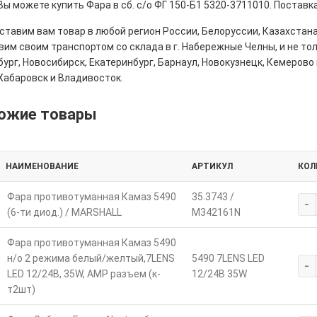
Вы можете купить Фара в сб. с/о ФГ 150-Б1 5320-3711010. Поставк
тавим вам товар в любой регион России, Белоруссии, Казахстана
им своим транспортом со склада в г. Набережные Челны, и не толь
ург, Новосибирск, Екатеринбург, Барнаул, Новокузнецк, Кемерово 
Хабаровск и Владивосток.
ожие товары
НАИМЕНОВАНИЕ
АРТИКУЛ
КОЛ
Фара противотуманная Камаз 5490
35.3743 /
-
(6-ти диод.) / MARSHALL
M342161N
Фара противотуманная Камаз 5490
н/о 2 режима белый/желтый,7LENS
5490 7LENS LED
-
LED 12/24В, 35W, АМР разъем (к-
12/24В 35W
т2шт)