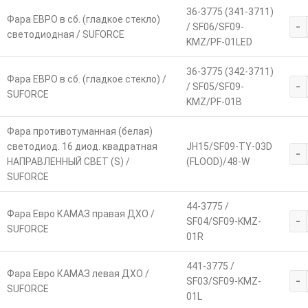
36-3775 (341-3711)
Фара ЕВРО в сб. (гладкое стекло)
-
/ SF06/SF09-
светодиодная / SUFORCE
KMZ/PF-01LED
36-3775 (342-3711)
Фара ЕВРО в сб. (гладкое стекло) /
-
/ SF05/SF09-
SUFORCE
KMZ/PF-01B
Фара противотуманная (белая)
светодиод. 16 диод. квадратная
JH15/SF09-TY-03D
-
НАПРАВЛЕННЫЙ СВЕТ (S) /
(FLOOD)/48-W
SUFORCE
44-3775 /
Фара Евро КАМАЗ правая ДХО /
-
SF04/SF09-KMZ-
SUFORCE
01R
441-3775 /
Фара Евро КАМАЗ левая ДХО /
-
SF03/SF09-KMZ-
SUFORCE
01L