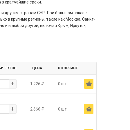
а в кратчайшие сроки.
 и другим странам СНГ!. При большом заказе
ко в крупные регионы, такие как Москва, Санкт-
но и в любой другой, включая Крым, Иркутск,
ИЧЕСТВО
ЦЕНА
В КОРЗИНЕ
+
Ä
1 226 ₽
0 шт.
+
Ä
2 666 ₽
0 шт.