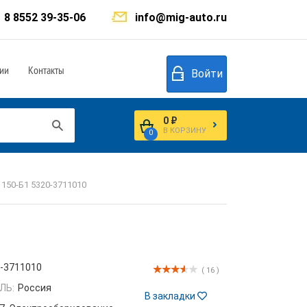
8 8552 39-35-06
info@mig-auto.ru
ии
Контакты
Войти
0 ₽
В КОРЗИНУ
0
 150-Б1 5320-3711010
-3711010
( 16 )
ЛЬ:
Россия
В закладки