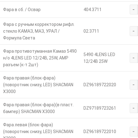
-
Фара в сб. / Освар
404.3711
Фара с ручным корректором рифл.
-
стекло КАМАЗ, МАЗ, УРАЛ /
02.3711
Формула Света
Фара противотуманная Камаз 5490
5490 4LENS LED
-
н/о 4LENS LED 12/24В, 25W, АМР
12/24В 25W
разъем (к-т 2шт)
Фара правая (блок-фара)
-
(поворотник снизу, LED) SHACMAN
DZ96189722020
X3000
Фара правая (блок-фара)(в пласт.
-
DZ97189723261
бампер) SHACMAN X3000
Фара левая (блок-фара)
-
(поворотник снизу, LED) SHACMAN
DZ96189722010