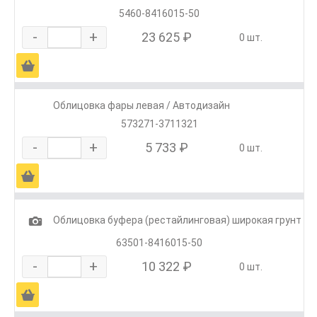
5460-8416015-50
-
+
23 625 ₽
0 шт.
Ä
Облицовка фары левая / Автодизайн
573271-3711321
-
+
5 733 ₽
0 шт.
Ä
1
Облицовка буфера (рестайлинговая) широкая грунт
63501-8416015-50
-
+
10 322 ₽
0 шт.
Ä