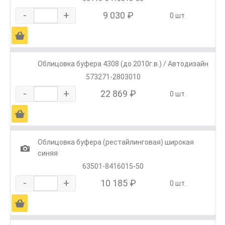
-
+
9 030 ₽
0 шт.
Ä
Облицовка буфера 4308 (до 2010г.в.) / Автодизайн
573271-2803010
-
+
22 869 ₽
0 шт.
Ä
Облицовка буфера (рестайлинговая) широкая
1
синяя
63501-8416015-50
-
+
10 185 ₽
0 шт.
Ä