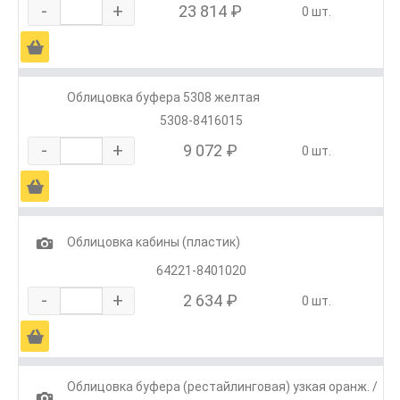
-
+
23 814 ₽
0 шт.
Ä
Облицовка буфера 5308 желтая
5308-8416015
-
+
9 072 ₽
0 шт.
Ä
1
Облицовка кабины (пластик)
64221-8401020
-
+
2 634 ₽
0 шт.
Ä
Облицовка буфера (рестайлинговая) узкая оранж. /
1