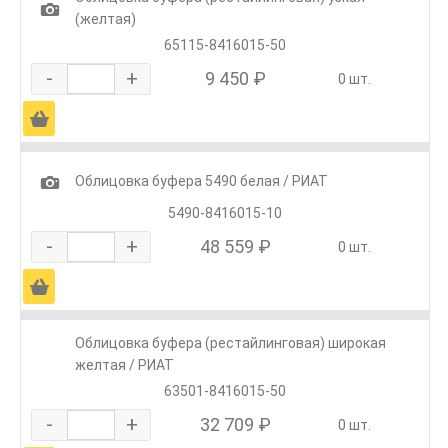
1
(желтая)
65115-8416015-50
-
+
9 450 ₽
0 шт.
Ä
1
Облицовка буфера 5490 белая / РИАТ
5490-8416015-10
-
+
48 559 ₽
0 шт.
Ä
Облицовка буфера (рестайлинговая) широкая
желтая / РИАТ
63501-8416015-50
-
+
32 709 ₽
0 шт.