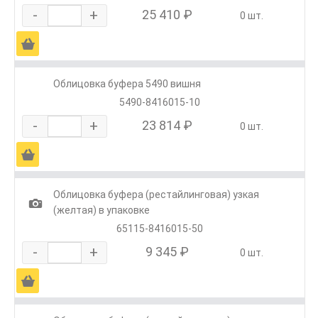
-
+
25 410 ₽
0 шт.
Ä
Облицовка буфера 5490 вишня
5490-8416015-10
-
+
23 814 ₽
0 шт.
Ä
Облицовка буфера (рестайлинговая) узкая
1
(желтая) в упаковке
65115-8416015-50
-
+
9 345 ₽
0 шт.
Ä