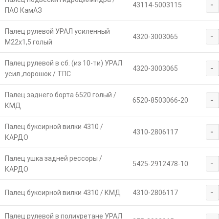
-
43114-5003115
ПАО КамАЗ
Палец рулевой УРАЛ усиленный
-
4320-3003065
М22х1,5 голый
Палец рулевой в сб. (из 10-ти) УРАЛ
-
4320-3003065
усил.,порошок / ТПС
Палец заднего борта 6520 голый /
-
6520-8503066-20
КМД
Палец буксирной вилки 4310 /
-
4310-2806117
КАРДО
Палец ушка задней рессоры /
-
5425-2912478-10
КАРДО
-
Палец буксирной вилки 4310 / КМД
4310-2806117
Палец рулевой в полиуретане УРАЛ