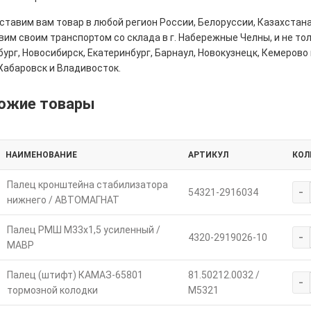
тавим вам товар в любой регион России, Белоруссии, Казахстана
им своим транспортом со склада в г. Набережные Челны, и не толь
ург, Новосибирск, Екатеринбург, Барнаул, Новокузнецк, Кемерово 
Хабаровск и Владивосток.
ожие товары
НАИМЕНОВАНИЕ
АРТИКУЛ
КОЛ
Палец кронштейна стабилизатора
-
54321-2916034
нижнего / АВТОМАГНАТ
Палец РМШ М33х1,5 усиленный /
-
4320-2919026-10
МАВР
Палец (штифт) КАМАЗ-65801
81.50212.0032 /
-
тормозной колодки
M5321