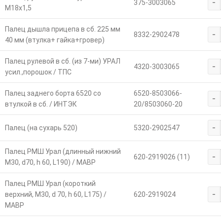
-
375-3003065
М18х1,5
Палец дышла прицепа в сб. 225 мм
-
8332-2902478
40 мм (втулка+ гайка+гровер)
Палец рулевой в сб. (из 7-ми) УРАЛ
-
4320-3003065
усил.,порошок / ТПС
Палец заднего борта 6520 со
6520-8503066-
-
втулкой в сб. / ИНТЭК
20/8503060-20
-
Палец (на сухарь 520)
5320-2902547
Палец РМШ Урал (длинный нижний
-
620-2919026 (11)
М30, d70, h 60, L190) / МАВР
Палец РМШ Урал (короткий
-
верхний, М30, d 70, h 60, L175) /
620-2919024
МАВР