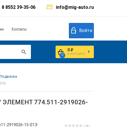
8 8552 39-35-06
info@mig-auto.ru
ии
Контакты
Войти
0 ₽
В КОРЗИНУ
0
. Подвеска
01Э
 / ЭЛЕМЕНТ 774.511-2919026-
511-2919026-15-01Э
( 0 )