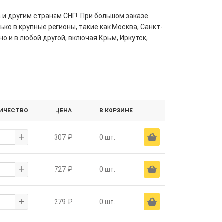
 и другим странам СНГ!. При большом заказе
ко в крупные регионы, такие как Москва, Санкт-
но и в любой другой, включая Крым, Иркутск,
ИЧЕСТВО
ЦЕНА
В КОРЗИНЕ
+
Ä
307 ₽
0 шт.
+
Ä
727 ₽
0 шт.
+
Ä
279 ₽
0 шт.