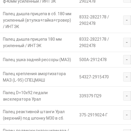
ф40мм усиленный / ИНТЭК
2902478
Палец дышла прицепа в сб. 180 мм
8332-2822178 /
-
усиленный (втулка+гайка+гровер)
2902478
/ ИНТЭК
Палец дышла прицепа 180 мм
8332-2822178 /
-
усиленный / ИНТЭК
2902478
-
Палец ушка задней рессоры (МАЗ)
500А-2912478
Палец крепления амортизатора
-
54327-2915470
МАЗ (L-95) СПЕЦМАШ
Палец D=10х92 педали
-
339379 П29
акселератора Урал
Палец реактивной штанги Урал
-
375-2919024-Г
(верхний) под шпонку М30 в сб.
Палец подвески гидроцилиндра /