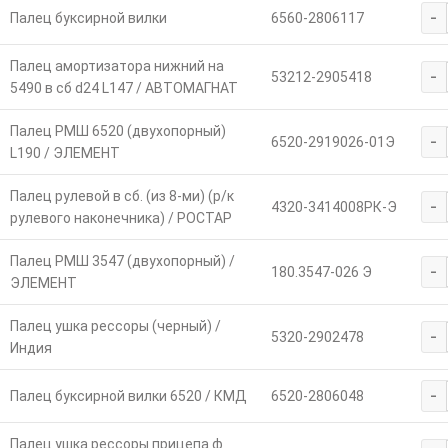
-
Палец буксирной вилки
6560-2806117
Палец амортизатора нижний на
-
53212-2905418
5490 в сб d24 L147 / АВТОМАГНАТ
Палец РМШ 6520 (двухопорный)
-
6520-2919026-01Э
L190 / ЭЛЕМЕНТ
Палец рулевой в сб. (из 8-ми) (р/к
-
4320-3414008РК-Э
рулевого наконечника) / РОСТАР
Палец РМШ 3547 (двухопорный) /
-
180.3547-026 Э
ЭЛЕМЕНТ
Палец ушка рессоры (черный) /
-
5320-2902478
Индия
-
Палец буксирной вилки 6520 / КМД
6520-2806048
Палец ушка рессоры прицепа ф