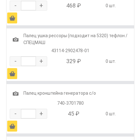
-
+
468 ₽
0 шт.
Ä
Палец ушка рессоры (подходит на 5320) тефлон /
1
СПЕЦМАШ
43114-2902478-01
-
+
329 ₽
0 шт.
Ä
1
Палец кронштейна генератора с/о
740-3701780
-
+
45 ₽
0 шт.
Ä