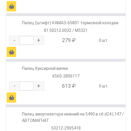
Ä
Палец (штифт) КАМАЗ-65801 тормозной колодки
81.50212.0032 / M5321
-
+
279 ₽
0 шт.
Ä
Палец буксирной вилки
6560-2806117
-
+
613 ₽
0 шт.
Ä
Палец амортизатора нижний на 5490 в сб d24 L147 /
АВТОМАГНАТ
53212-2905418