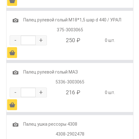
Ä
1
Палец рулевой голый М18*1,5 шар d 440 / УРАЛ
375-3003065
-
+
250 ₽
0 шт.
Ä
1
Палец рулевой голый МАЗ
5336-3003065
-
+
216 ₽
0 шт.
Ä
1
Палец ушка рессоры 4308
4308-2902478