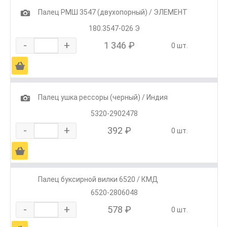
1
Палец РМШ 3547 (двухопорный) / ЭЛЕМЕНТ
180.3547-026 Э
-
+
1 346 ₽
0 шт.
Ä
1
Палец ушка рессоры (черный) / Индия
5320-2902478
-
+
392 ₽
0 шт.
Ä
Палец буксирной вилки 6520 / КМД
6520-2806048
-
+
578 ₽
0 шт.