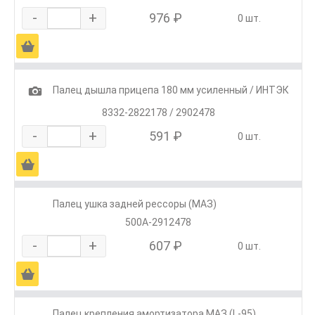
-
+
976 ₽
0 шт.
Ä
1
Палец дышла прицепа 180 мм усиленный / ИНТЭК
8332-2822178 / 2902478
-
+
591 ₽
0 шт.
Ä
Палец ушка задней рессоры (МАЗ)
500А-2912478
-
+
607 ₽
0 шт.
Ä
Палец крепления амортизатора МАЗ (L-95)