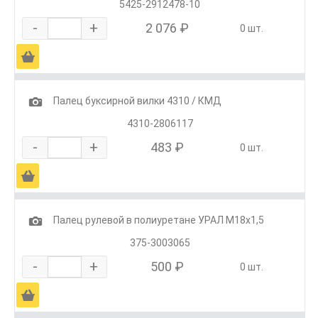
5425-2912478-10
-
+
2 076 ₽
0 шт.
Ä
1
Палец буксирной вилки 4310 / КМД
4310-2806117
-
+
483 ₽
0 шт.
Ä
1
Палец рулевой в полиуретане УРАЛ М18х1,5
375-3003065
-
+
500 ₽
0 шт.
Ä