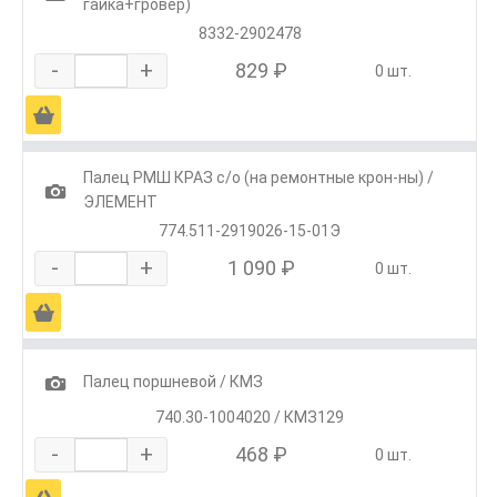
гайка+гровер)
8332-2902478
-
+
829 ₽
0 шт.
Ä
Палец РМШ КРАЗ с/о (на ремонтные крон-ны) /
1
ЭЛЕМЕНТ
774.511-2919026-15-01Э
-
+
1 090 ₽
0 шт.
Ä
1
Палец поршневой / КМЗ
740.30-1004020 / КМЗ129
-
+
468 ₽
0 шт.