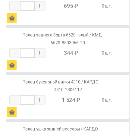
-
+
695 ₽
0 шт.
Ä
Палец заднего борта 6520 голый / КМД
6520-8503066-20
-
+
344 ₽
0 шт.
Ä
Палец буксирной вилки 4310 / КАРДО
4310-2806117
-
+
1 524 ₽
0 шт.
Ä
Палец ушка задней рессоры / КАРДО