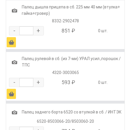
Палец дышла прицепа в сб. 225 мм 40 мм (втулка+
1
гайка+гровер)
8332-2902478
-
+
851 ₽
0 шт.
Ä
Палец рулевой в сб. (из 7-ми) УРАЛ усил.,порошок /
1
ТПС
4320-3003065
-
+
593 ₽
0 шт.
Ä
1
Палец заднего борта 6520 со втулкой в сб. / ИНТЭК
6520-8503066-20/8503060-20