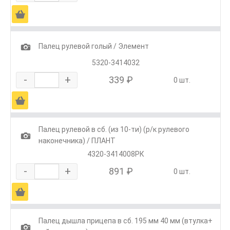
Ä
1
Палец рулевой голый / Элемент
5320-3414032
-
+
339 ₽
0 шт.
Ä
Палец рулевой в сб. (из 10-ти) (р/к рулевого
1
наконечника) / ПЛАНТ
4320-3414008РК
-
+
891 ₽
0 шт.
Ä
Палец дышла прицепа в сб. 195 мм 40 мм (втулка+
1