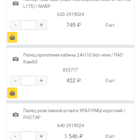
1
L175) / МАВР
620-2919024
-
+
749 ₽
0 шт.
Ä
Палец крепления кабины 24х110 без чеки / ПАО
1
КамАЗ
853777
-
+
452 ₽
0 шт.
Ä
Палец реактивной штанги УРАЛ РМШ короткий /
1
РОСТАР
640-2919024
-
+
1 546 ₽
0 шт.