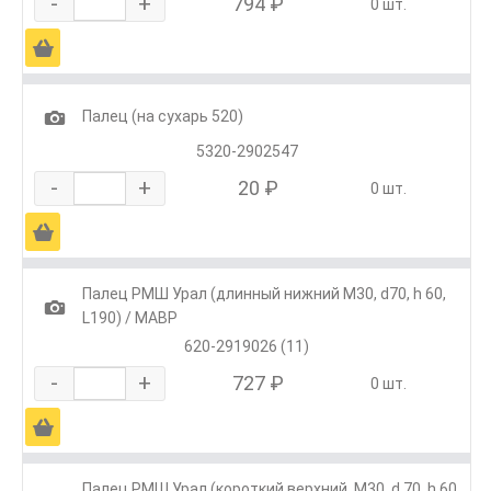
-
+
794 ₽
0 шт.
Ä
1
Палец (на сухарь 520)
5320-2902547
-
+
20 ₽
0 шт.
Ä
Палец РМШ Урал (длинный нижний М30, d70, h 60,
1
L190) / МАВР
620-2919026 (11)
-
+
727 ₽
0 шт.
Ä
Палец РМШ Урал (короткий верхний, М30, d 70, h 60,