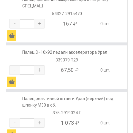
СПЕЦМАШ
54327-2915470
-
+
167 ₽
0 шт.
Ä
Палец D=10х92 педали акселератора Урал
339379 П29
-
+
67,50 ₽
0 шт.
Ä
Палец реактивной штанги Урал (верхний) под
шпонку М30 в сб.
375-2919024-Г
-
+
1 073 ₽
0 шт.