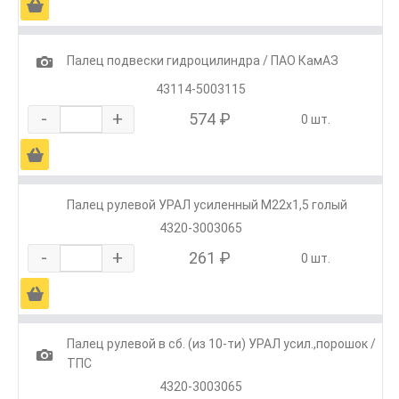
Ä
1
Палец подвески гидроцилиндра / ПАО КамАЗ
43114-5003115
-
+
574 ₽
0 шт.
Ä
Палец рулевой УРАЛ усиленный М22х1,5 голый
4320-3003065
-
+
261 ₽
0 шт.
Ä
Палец рулевой в сб. (из 10-ти) УРАЛ усил.,порошок /
1
ТПС
4320-3003065