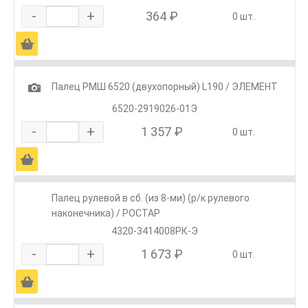
-
+
364 ₽
0 шт.
Ä
1
Палец РМШ 6520 (двухопорный) L190 / ЭЛЕМЕНТ
6520-2919026-01Э
-
+
1 357 ₽
0 шт.
Ä
Палец рулевой в сб. (из 8-ми) (р/к рулевого
наконечника) / РОСТАР
4320-3414008РК-Э
-
+
1 673 ₽
0 шт.
Ä