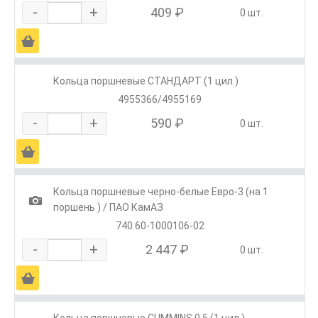
-
+
409 ₽
0 шт.
Ä
Кольца поршневые СТАНДАРТ (1 цил.)
4955366/4955169
-
+
590 ₽
0 шт.
Ä
Кольца поршневые черно-белые Евро-3 (на 1
1
поршень ) / ПАО КамАЗ
740.60-1000106-02
-
+
2 447 ₽
0 шт.
Ä