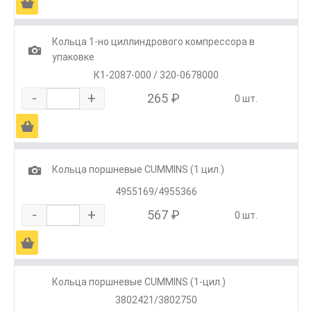
Ä
Кольца 1-но циллиндрового компрессора в
1
упаковке
К1-2087-000 / 320-0678000
-
+
265 ₽
0 шт.
Ä
1
Кольца поршневые CUMMINS (1 цил.)
4955169/4955366
-
+
567 ₽
0 шт.
Ä
Кольца поршневые CUMMINS (1-цил.)
3802421/3802750