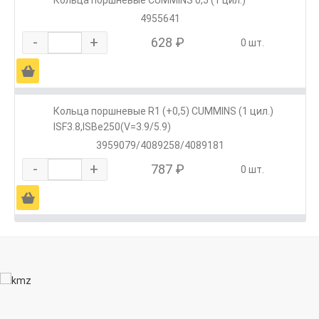
Кольца поршневые CUMMINS 0,5 (1 цил.)
4955641
-
+
628 ₽
0 шт.
Ä
Кольца поршневые R1 (+0,5) CUMMINS (1 цил.)
ISF3.8,ISBe250(V=3.9/5.9)
3959079/4089258/4089181
-
+
787 ₽
0 шт.
Ä