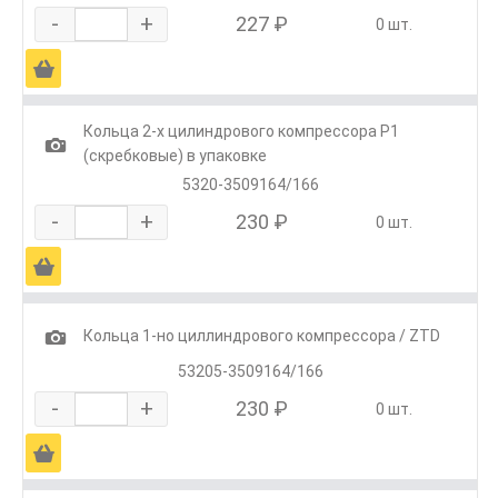
-
+
227 ₽
0 шт.
Ä
Кольца 2-х цилиндрового компрессора Р1
1
(скребковые) в упаковке
5320-3509164/166
-
+
230 ₽
0 шт.
Ä
1
Кольца 1-но циллиндрового компрессора / ZTD
53205-3509164/166
-
+
230 ₽
0 шт.
Ä