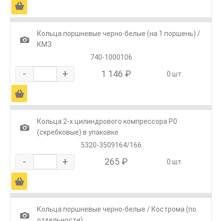
Ä
Кольца поршневые черно-белые (на 1 поршень) /
1
КМЗ
740-1000106
-
+
1 146 ₽
0 шт.
Ä
Кольца 2-х цилиндрового компрессора Р0
1
(скребковые) в упаковке
5320-3509164/166
-
+
265 ₽
0 шт.
Ä
Кольца поршневые черно-белые / Кострома (по
1
отдельности)