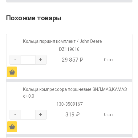
Похожие товары
Кольца поршня комплект / John Deere
DZ119616
-
+
29 857 ₽
0 шт.
Ä
Кольца компрессора поршневые ЗИЛ,МАЗ,КАМАЗ
d+0,0
130-3509167
-
+
319 ₽
0 шт.
Ä