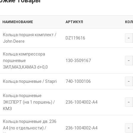
ожие товары
НАИМЕНОВАНИЕ
АРТИКУЛ
КОЛ
Кольца поршня комплект /
-
DZ119616
John Deere
Кольца компрессора
-
поршневые
130-3509167
ЗИЛ,МАЗ,КАМАЗ d+0,0
-
Кольца поршневые / Stapri
740-1000106
Кольца поршневые
-
ЭКСПЕРТ (на 1 поршень) /
236-1004002-А4
КМЗ
Кольца поршневые дв. 236
-
А4 (по отдельности) /
236-1004002-А4