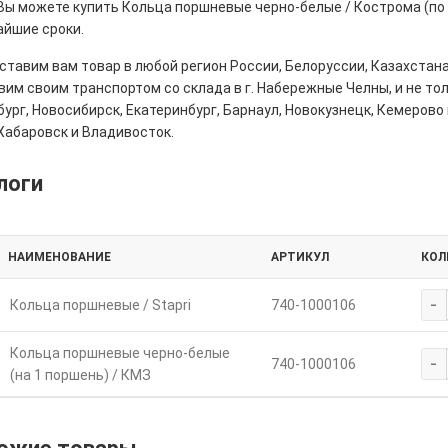
 Вы можете купить Кольца поршневые черно-белые / Кострома (по 
айшие сроки.
тавим вам товар в любой регион России, Белоруссии, Казахстана
им своим транспортом со склада в г. Набережные Челны, и не толь
ург, Новосибирск, Екатеринбург, Барнаул, Новокузнецк, Кемерово 
Хабаровск и Владивосток.
логи
НАИМЕНОВАНИЕ
АРТИКУЛ
КОЛ
-
Кольца поршневые / Stapri
740-1000106
Кольца поршневые черно-белые
-
740-1000106
(на 1 поршень) / КМЗ