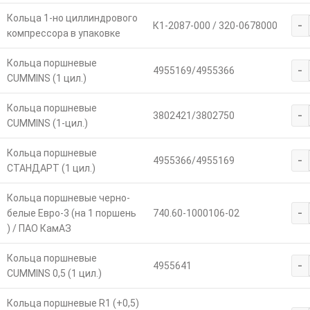
Кольца 1-но циллиндрового
-
К1-2087-000 / 320-0678000
компрессора в упаковке
Кольца поршневые
-
4955169/4955366
CUMMINS (1 цил.)
Кольца поршневые
-
3802421/3802750
CUMMINS (1-цил.)
Кольца поршневые
-
4955366/4955169
СТАНДАРТ (1 цил.)
Кольца поршневые черно-
-
белые Евро-3 (на 1 поршень
740.60-1000106-02
) / ПАО КамАЗ
Кольца поршневые
-
4955641
CUMMINS 0,5 (1 цил.)
Кольца поршневые R1 (+0,5)