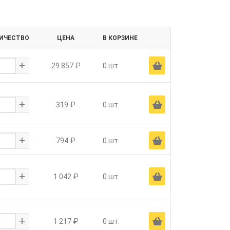
ИЧЕСТВО
ЦЕНА
В КОРЗИНЕ
+
Ä
29 857 ₽
0 шт.
+
Ä
319 ₽
0 шт.
+
Ä
794 ₽
0 шт.
+
Ä
1 042 ₽
0 шт.
+
Ä
1 217 ₽
0 шт.