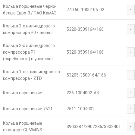
Кольца поршневые черно-
-
740.60-1000106-02
белые Евро-3 / ПАО КамАЗ
Кольца 2-х цилиндрового
-
5320-3509164/166
компрессора Р0 / аналог
Кольца 2-х цилиндрового
-
компрессора Р1
5320-3509164/166
(скребковые) в упаковке
Кольца 1-но циллиндрового
-
53205-3509164/166
компрессора / ZTD
-
Кольца поршневые
236-1004002-А3
-
Кольца поршневые 7511
7511-1004002
Кольца поршневые
-
3903384/3902286/3902401
стандарт CUMMINS