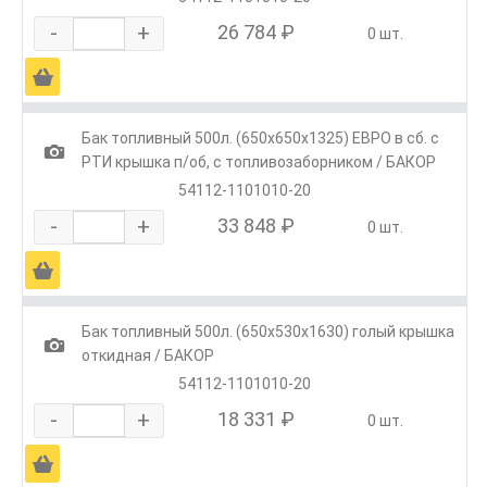
-
+
26 784 ₽
0 шт.
Ä
Бак топливный 500л. (650х650х1325) ЕВРО в сб. с
1
РТИ крышка п/об, с топливозаборником / БАКОР
54112-1101010-20
-
+
33 848 ₽
0 шт.
Ä
Бак топливный 500л. (650х530х1630) голый крышка
1
откидная / БАКОР
54112-1101010-20
-
+
18 331 ₽
0 шт.
Ä