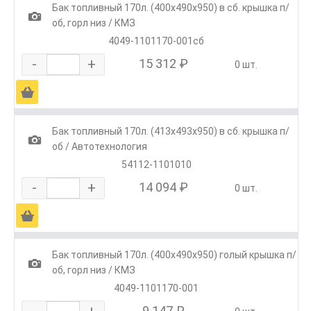
Бак топливный 170л. (400х490х950) в сб. крышка п/
1
об, горл низ / КМЗ
4049-1101170-001сб
-
+
15 312 ₽
0 шт.
Ä
Бак топливный 170л. (413х493х950) в сб. крышка п/
1
об / Автотехнология
54112-1101010
-
+
14 094 ₽
0 шт.
Ä
Бак топливный 170л. (400х490х950) голый крышка п/
1
об, горл низ / КМЗ
4049-1101170-001
-
+
9 147 ₽