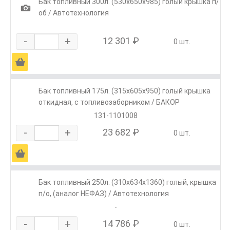
Бак топливный 300л. (530х650х985) голый крышка п/
1
об / Автотехнология
-
+
12 301 ₽
0 шт.
Ä
Бак топливный 175л. (315х605х950) голый крышка
откидная, с топливозаборником / БАКОР
131-1101008
-
+
23 682 ₽
0 шт.
Ä
Бак топливный 250л. (310х634х1360) голый, крышка
п/о, (аналог НЕФАЗ) / Автотехнология
-
-
+
14 786 ₽
0 шт.