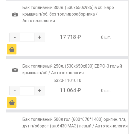
Бак топливный 300л. (530х650х985) в сб. Евро
1
крышка п/об, без топливозаборника /
Автотехнология
-
+
17 718 ₽
0 шт.
Ä
Бак топливный 250л. (530х650х830) ЕВРО-3 голый
1
крышка п/об / Автотехнология
5320-1101010
-
+
11 064 ₽
0 шт.
Ä
Бак топливный 500л гол (600*670*1400) оригин. т/з,
дут п/оборот (ан.6430 МАЗ) левый / Автотехнология
-