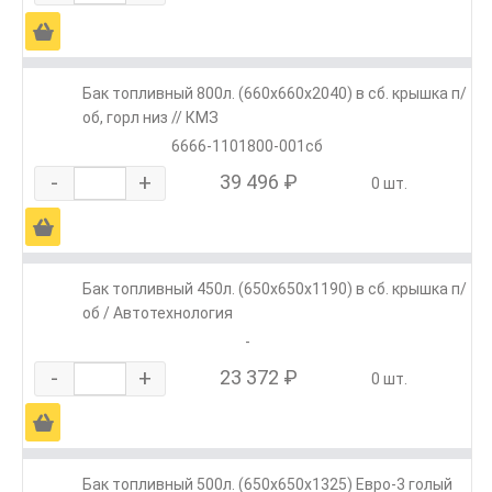
Ä
Бак топливный 800л. (660х660х2040) в сб. крышка п/
об, горл низ // КМЗ
6666-1101800-001сб
-
+
39 496 ₽
0 шт.
Ä
Бак топливный 450л. (650х650х1190) в сб. крышка п/
об / Автотехнология
-
-
+
23 372 ₽
0 шт.
Ä
Бак топливный 500л. (650х650х1325) Евро-3 голый