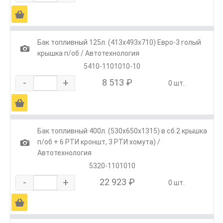
Ä
Бак топливный 125л. (413х493х710) Евро-3 голый
1
крышка п/об / Автотехнология
5410-1101010-10
-
+
8 513 ₽
0 шт.
Ä
Бак топливный 400л. (530х650х1315) в сб.2 крышка
1
п/об + 6 РТИ кроншт, 3 РТИ хомута) /
Автотехнология
5320-1101010
-
+
22 923 ₽
0 шт.
Ä