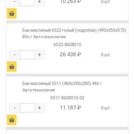
-
+
10 263 ₽
0 шт.
Ä
Бак масляный 6522 голый (гидробак) (490х350х570)
85л / Автотехнология
6522-8608010
-
+
26 438 ₽
0 шт.
Ä
Бак масляный 5511 (460х390х280) 49л /
Автотехнология
5511-8608010-02
-
+
11 187 ₽
0 шт.
Ä