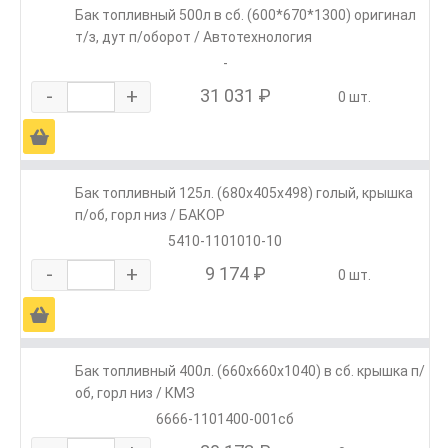
Бак топливный 500л в сб. (600*670*1300) оригинал
т/з, дут п/оборот / Автотехнология
-
-
+
31 031 ₽
0 шт.
Ä
Бак топливный 125л. (680х405х498) голый, крышка
п/об, горл низ / БАКОР
5410-1101010-10
-
+
9 174 ₽
0 шт.
Ä
Бак топливный 400л. (660х660х1040) в сб. крышка п/
об, горл низ / КМЗ
6666-1101400-001сб