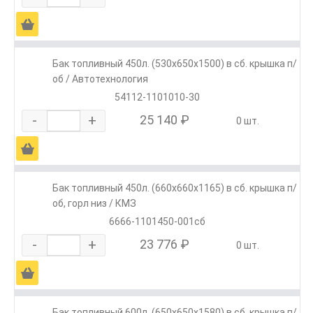
Ä
Бак топливный 450л. (530х650х1500) в сб. крышка п/
об / Автотехнология
54112-1101010-30
-
+
25 140 ₽
0 шт.
Ä
Бак топливный 450л. (660х660х1165) в сб. крышка п/
об, горл низ / КМЗ
6666-1101450-001сб
-
+
23 776 ₽
0 шт.
Ä
Бак топливный 600л. (650х650х1580) в сб. крышка п/