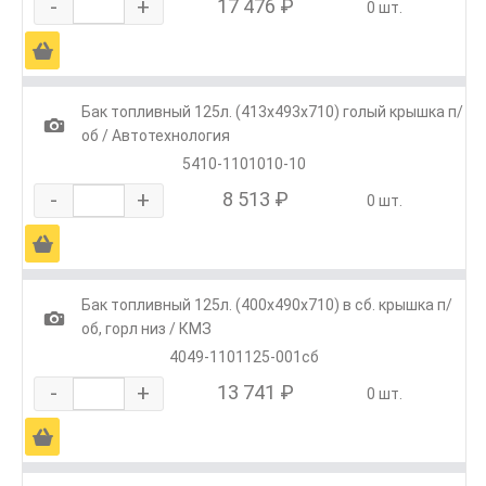
-
+
17 476 ₽
0 шт.
Ä
Бак топливный 125л. (413х493х710) голый крышка п/
1
об / Автотехнология
5410-1101010-10
-
+
8 513 ₽
0 шт.
Ä
Бак топливный 125л. (400х490х710) в сб. крышка п/
1
об, горл низ / КМЗ
4049-1101125-001сб
-
+
13 741 ₽
0 шт.
Ä