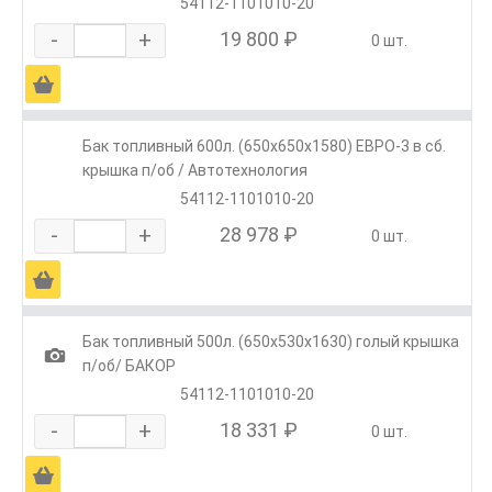
54112-1101010-20
-
+
19 800 ₽
0 шт.
Ä
Бак топливный 600л. (650х650х1580) ЕВРО-3 в сб.
крышка п/об / Автотехнология
54112-1101010-20
-
+
28 978 ₽
0 шт.
Ä
Бак топливный 500л. (650х530х1630) голый крышка
1
п/об/ БАКОР
54112-1101010-20
-
+
18 331 ₽
0 шт.
Ä