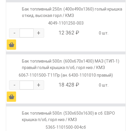
Бак топливный 250л. (400х490х1360) голый крышка
откид, высокая горл / КМЗ
4049-1101250-003
-
+
12 362 ₽
0 шт.
Ä
Бак топливный 500л. (600х670х1400) МАЗ (ТИП-1)
правый голый крышка п/об, горл низ / КМЗ
6067-1101500-Т11Пр (ан. 6430-1101010 правый)
-
+
18 428 ₽
0 шт.
Ä
Бак топливный 500л. (530х650х1630) в сб. ЕВРО
крышка п/об, горл низ / КМЗ
5365-1101500-004сб