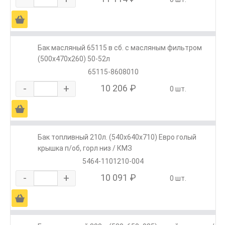
Ä
Бак масляный 65115 в сб. с масляным фильтром
(500х470х260) 50-52л
65115-8608010
-
+
10 206 ₽
0 шт.
Ä
Бак топливный 210л. (540х640х710) Евро голый
крышка п/об, горл низ / КМЗ
5464-1101210-004
-
+
10 091 ₽
0 шт.
Ä