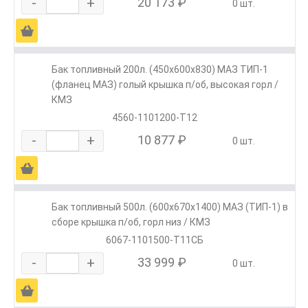
-
+
20 173 ₽
0 шт.
Ä
Бак топливный 200л. (450х600х830) МАЗ ТИП-1
(фланец МАЗ) голый крышка п/об, высокая горл /
КМЗ
4560-1101200-Т12
-
+
10 877 ₽
0 шт.
Ä
Бак топливный 500л. (600х670х1400) МАЗ (ТИП-1) в
сборе крышка п/об, горл низ / КМЗ
6067-1101500-Т11СБ
-
+
33 999 ₽
0 шт.
Ä