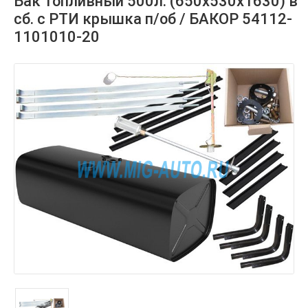
Бак топливный 500л. (650х530х1630) в
сб. с РТИ крышка п/об / БАКОР 54112-
1101010-20