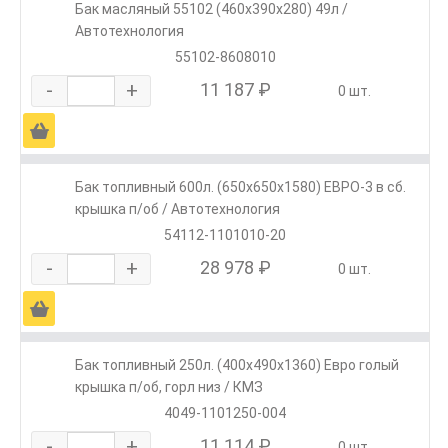
Бак масляный 55102 (460х390х280) 49л /
Автотехнология
55102-8608010
-
+
11 187 ₽
0 шт.
Ä
Бак топливный 600л. (650х650х1580) ЕВРО-3 в сб.
крышка п/об / Автотехнология
54112-1101010-20
-
+
28 978 ₽
0 шт.
Ä
Бак топливный 250л. (400х490х1360) Евро голый
крышка п/об, горл низ / КМЗ
4049-1101250-004
-
+
11 114 ₽
0 шт.