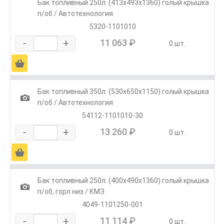
Бак топливный 250л. (413х493х1360) голый крышка
п/об / Автотехнология
5320-1101010
-
+
11 063 ₽
0 шт.
Ä
Бак топливный 350л. (530х650х1150) голый крышка
1
п/об / Автотехнология
54112-1101010-30
-
+
13 260 ₽
0 шт.
Ä
Бак топливный 250л. (400х490х1360) голый крышка
1
п/об, горл низ / КМЗ
4049-1101250-001
-
+
11 114 ₽
0 шт.