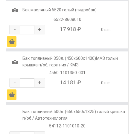
1
Бак масляный 6520 голый (гидробак)
6522-8608010
-
+
17 918 ₽
0 шт.
Ä
Бак топливный 350л. (450х600х1400)МАЗ голый
1
крышка п/об, горл низ / КМЗ
4560-1101350-001
-
+
14 181 ₽
0 шт.
Ä
Бак топливный 500л. (650х650х1325) голый крышка
п/об / Автотехнология
54112-1101010-20