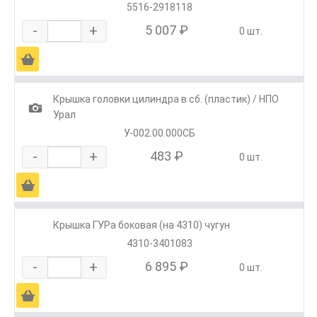
5516-2918118
-
+
5 007 ₽
0 шт.
Ä
Крышка головки цилиндра в сб. (пластик) / НПО
1
Урал
У-002.00.000СБ
-
+
483 ₽
0 шт.
Ä
Крышка ГУРа боковая (на 4310) чугун
4310-3401083
-
+
6 895 ₽
0 шт.
Ä