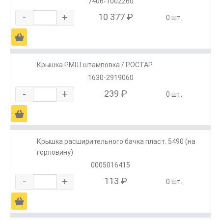
7406-1002260
-
+
10 377 ₽
0 шт.
Ä
Крышка РМШ штамповка / РОСТАР
1630-2919060
-
+
239 ₽
0 шт.
Ä
Крышка расширительного бачка пласт. 5490 (на
горловину)
0005016415
-
+
113 ₽
0 шт.
Ä