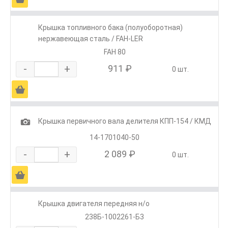
Крышка топливного бака (полуоборотная)
нержавеющая сталь / FAH-LER
FAH 80
-
+
911 ₽
0 шт.
Ä
1
Крышка первичного вала делителя КПП-154 / КМД
14-1701040-50
-
+
2 089 ₽
0 шт.
Ä
Крышка двигателя передняя н/о
238Б-1002261-Б3