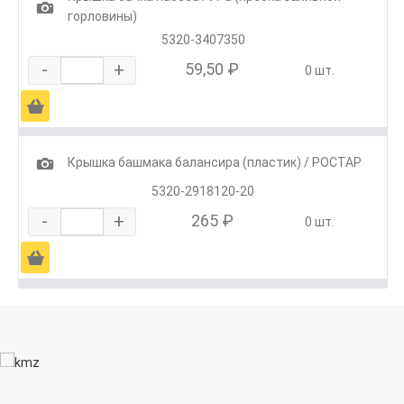
1
горловины)
5320-3407350
-
+
59,50 ₽
0 шт.
Ä
1
Крышка башмака балансира (пластик) / РОСТАР
5320-2918120-20
-
+
265 ₽
0 шт.
Ä