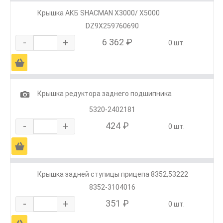
Крышка АКБ SHACMAN X3000/ X5000
DZ9X259760690
-
+
6 362 ₽
0 шт.
Ä
1
Крышка редуктора заднего подшипника
5320-2402181
-
+
424 ₽
0 шт.
Ä
Крышка задней ступицы прицепа 8352,53222
8352-3104016
-
+
351 ₽
0 шт.