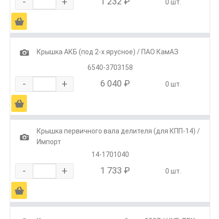
-
+
1 232 ₽
0 шт.
Ä
1
Крышка АКБ (под 2-х ярусное) / ПАО КамАЗ
6540-3703158
-
+
6 040 ₽
0 шт.
Ä
Крышка первичного вала делителя (для КПП-14) /
1
Импорт
14-1701040
-
+
1 733 ₽
0 шт.
Ä