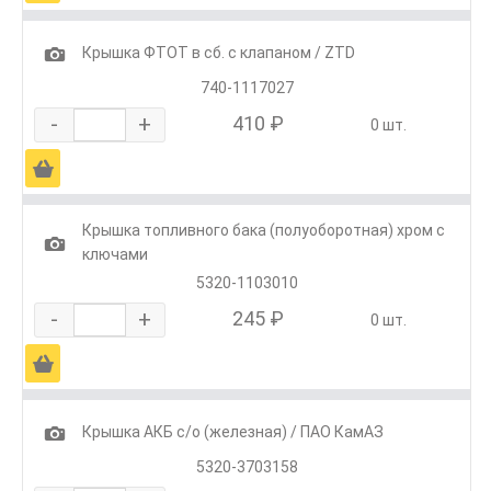
1
Крышка ФТОТ в сб. с клапаном / ZTD
740-1117027
-
+
410 ₽
0 шт.
Ä
Крышка топливного бака (полуоборотная) хром с
1
ключами
5320-1103010
-
+
245 ₽
0 шт.
Ä
1
Крышка АКБ с/о (железная) / ПАО КамАЗ
5320-3703158