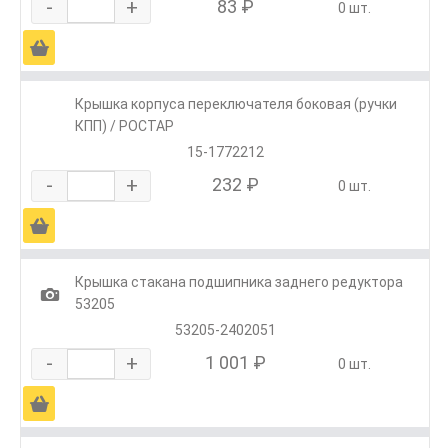
-
+
83 ₽
0 шт.
Ä
Крышка корпуса переключателя боковая (ручки
КПП) / РОСТАР
15-1772212
-
+
232 ₽
0 шт.
Ä
Крышка стакана подшипника заднего редуктора
1
53205
53205-2402051
-
+
1 001 ₽
0 шт.
Ä