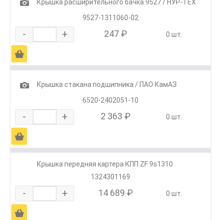
1
Крышка расширительного бачка 9527 / НУР-ТЕХ
9527-1311060-02
-
+
247 ₽
0 шт.
Ä
1
Крышка стакана подшипника / ПАО КамАЗ
6520-2402051-10
-
+
2 363 ₽
0 шт.
Ä
Крышка передняя картера КПП ZF 9s1310
1324301169
-
+
14 689 ₽
0 шт.
Ä