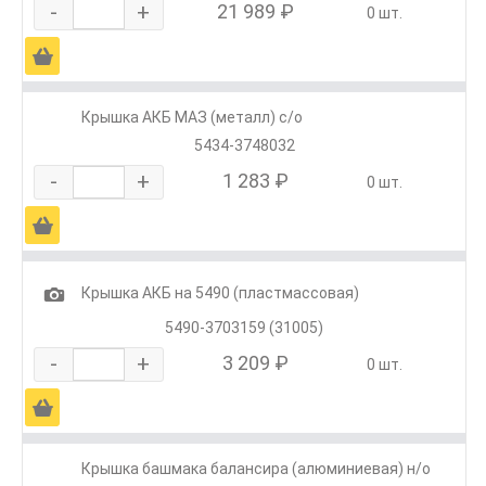
-
+
21 989 ₽
0 шт.
Ä
Крышка АКБ МАЗ (металл) с/о
5434-3748032
-
+
1 283 ₽
0 шт.
Ä
1
Крышка АКБ на 5490 (пластмассовая)
5490-3703159 (31005)
-
+
3 209 ₽
0 шт.
Ä
Крышка башмака балансира (алюминиевая) н/о