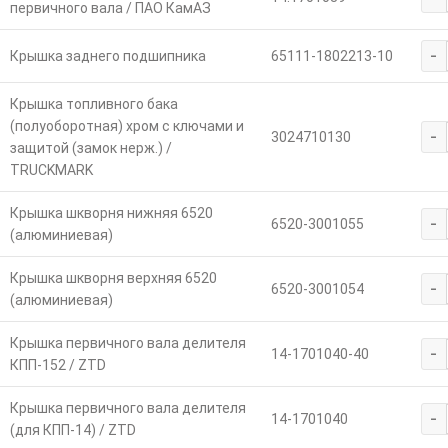
первичного вала / ПАО КамАЗ
-
Крышка заднего подшипника
65111-1802213-10
Крышка топливного бака
(полуоборотная) хром с ключами и
-
3024710130
защитой (замок нерж.) /
TRUCKMARK
Крышка шкворня нижняя 6520
-
6520-3001055
(алюминиевая)
Крышка шкворня верхняя 6520
-
6520-3001054
(алюминиевая)
Крышка первичного вала делителя
-
14-1701040-40
КПП-152 / ZTD
Крышка первичного вала делителя
-
14-1701040
(для КПП-14) / ZTD