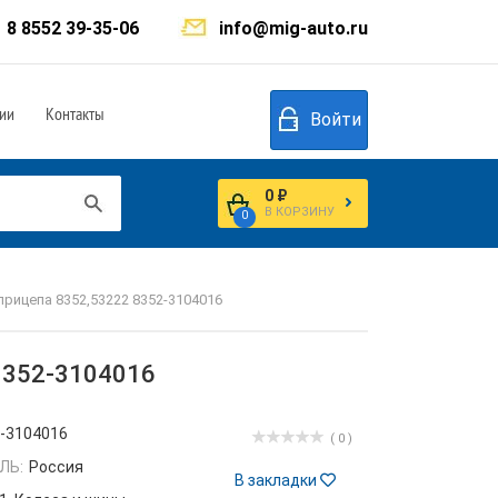
8 8552 39-35-06
info@mig-auto.ru
ии
Контакты
Войти
0 ₽
В КОРЗИНУ
0
рицепа 8352,53222 8352-3104016
8352-3104016
-3104016
( 0 )
ЛЬ:
Россия
В закладки