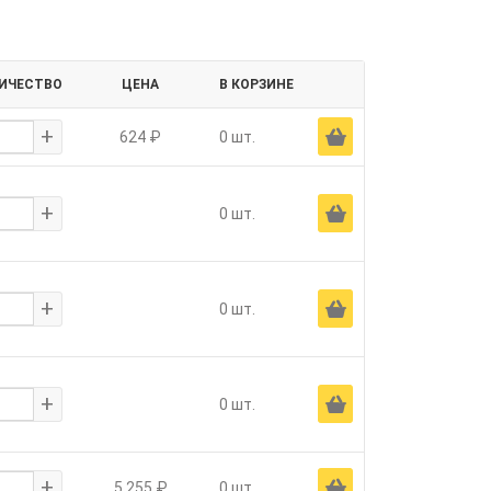
ИЧЕСТВО
ЦЕНА
В КОРЗИНЕ
+
Ä
624 ₽
0 шт.
+
Ä
0 шт.
+
Ä
0 шт.
+
Ä
0 шт.
+
Ä
5 255 ₽
0 шт.