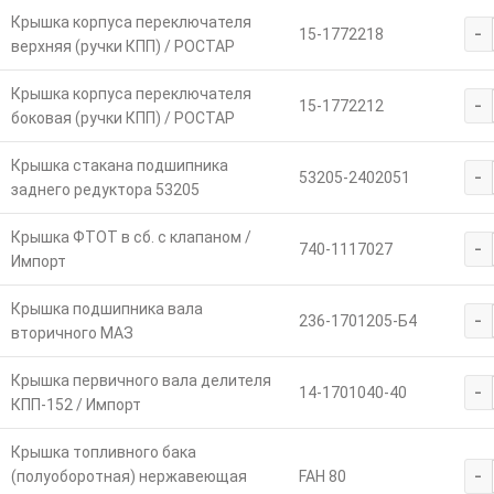
Крышка корпуса переключателя
-
15-1772218
верхняя (ручки КПП) / РОСТАР
Крышка корпуса переключателя
-
15-1772212
боковая (ручки КПП) / РОСТАР
Крышка стакана подшипника
-
53205-2402051
заднего редуктора 53205
Крышка ФТОТ в сб. с клапаном /
-
740-1117027
Импорт
Крышка подшипника вала
-
236-1701205-Б4
вторичного МАЗ
Крышка первичного вала делителя
-
14-1701040-40
КПП-152 / Импорт
Крышка топливного бака
-
(полуоборотная) нержавеющая
FAH 80