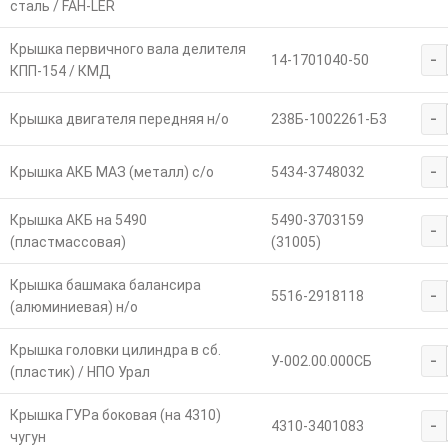
сталь / FAH-LER
Крышка первичного вала делителя
-
14-1701040-50
КПП-154 / КМД
-
Крышка двигателя передняя н/о
238Б-1002261-Б3
-
Крышка АКБ МАЗ (металл) с/о
5434-3748032
Крышка АКБ на 5490
5490-3703159
-
(пластмассовая)
(31005)
Крышка башмака балансира
-
5516-2918118
(алюминиевая) н/о
Крышка головки цилиндра в сб.
-
У-002.00.000СБ
(пластик) / НПО Урал
Крышка ГУРа боковая (на 4310)
-
4310-3401083
чугун