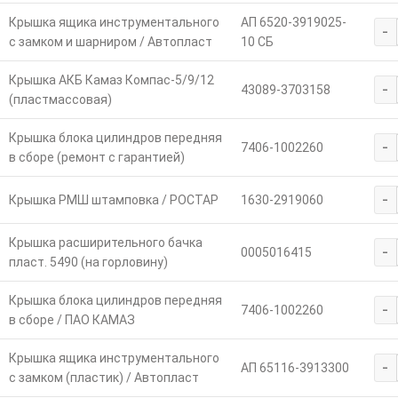
Крышка ящика инструментального
АП 6520-3919025-
-
с замком и шарниром / Автопласт
10 СБ
Крышка АКБ Камаз Компас-5/9/12
-
43089-3703158
(пластмассовая)
Крышка блока цилиндров передняя
-
7406-1002260
в сборе (ремонт с гарантией)
-
Крышка РМШ штамповка / РОСТАР
1630-2919060
Крышка расширительного бачка
-
0005016415
пласт. 5490 (на горловину)
Крышка блока цилиндров передняя
-
7406-1002260
в сборе / ПАО КАМАЗ
Крышка ящика инструментального
-
АП 65116-3913300
с замком (пластик) / Автопласт