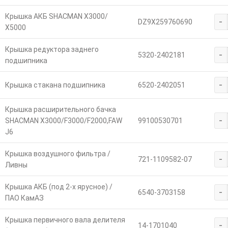
Крышка АКБ SHACMAN X3000/
-
DZ9X259760690
X5000
Крышка редуктора заднего
-
5320-2402181
подшипника
-
Крышка стакана подшипника
6520-2402051
Крышка расширительного бачка
-
SHACMAN X3000/F3000/F2000,FAW
99100530701
J6
Крышка воздушного фильтра /
-
721-1109582-07
Ливны
Крышка АКБ (под 2-х ярусное) /
-
6540-3703158
ПАО КамАЗ
Крышка первичного вала делителя
-
14-1701040