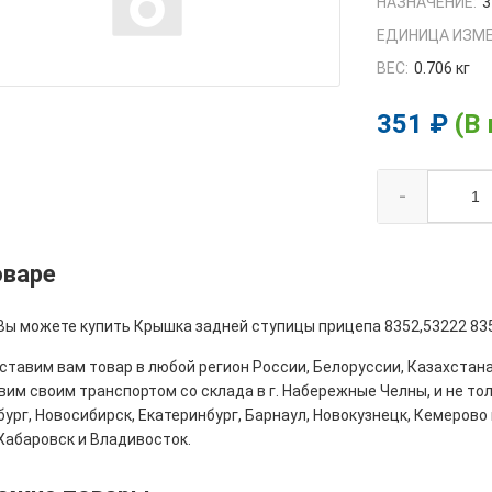
НАЗНАЧЕНИЕ:
3
ЕДИНИЦА ИЗМЕ
ВЕС:
0.706 кг
351 ₽
(В
-
оваре
 Вы можете купить Крышка задней ступицы прицепа 8352,53222 835
тавим вам товар в любой регион России, Белоруссии, Казахстана
им своим транспортом со склада в г. Набережные Челны, и не толь
ург, Новосибирск, Екатеринбург, Барнаул, Новокузнецк, Кемерово 
Хабаровск и Владивосток.